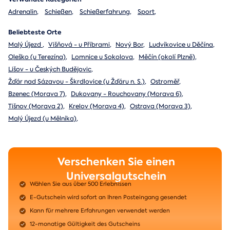
Adrenalin
,
Schießen
,
Schießerfahrung
,
Sport
,
Beliebteste Orte
Malý Újezd
,
Višňová - u Příbrami
,
Nový Bor
,
Ludvíkovice u Děčína
,
Oleško (u Terezína)
,
Lomnice u Sokolova
,
Měčín (okolí Plzně)
,
Lišov - u Českých Budějovic
,
Žďár nad Sázavou - Škrdlovice (u Žďáru n. S.)
,
Ostroměř
,
Bzenec (Morava 7)
,
Dukovany - Rouchovany (Morava 6)
,
Tišnov (Morava 2)
,
Krelov (Morava 4)
,
Ostrava (Morava 3)
,
Malý Újezd (u Mělníka)
,
Verschenken Sie einen
Universalgutschein
Wählen Sie aus über 500 Erlebnissen
E-Gutschein wird sofort an Ihren Posteingang gesendet
Kann für mehrere Erfahrungen verwendet werden
12-monatige Gültigkeit des Gutscheins