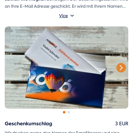
an Ihre E-Mail Adresse geschickt. Er wird mit Ihrem Namen
und einer Aufschrift versehen, die Sie selbst schreiben
Více
Ein
Geschenkumschlag
können.
den Sie einfach ausdrucken,
ausschneiden und zusammenkleben können, ist ebenfalls in
der E-Mail enthalten.
Geschenkumschlag
3 EUR