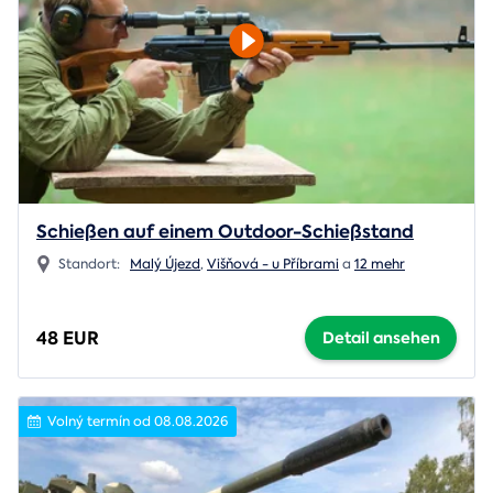
Schießen auf einem Outdoor-Schießstand
Standort:
Malý Újezd
,
Višňová - u Příbrami
a
12 mehr
48 EUR
Detail ansehen
Volný termín od 08.08.2026