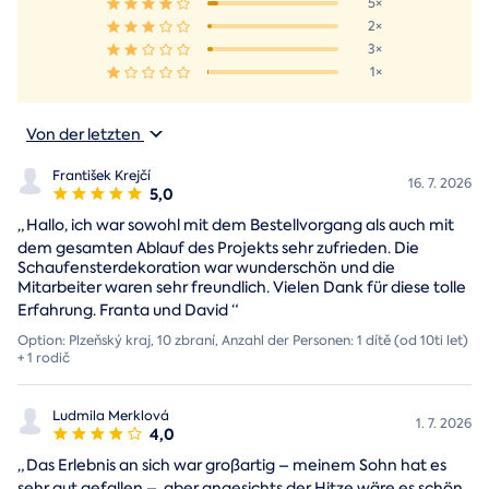
5×
2×
3×
1×
Von der letzten
František Krejčí
16. 7. 2026
5,0
„
Hallo, ich war sowohl mit dem Bestellvorgang als auch mit
dem gesamten Ablauf des Projekts sehr zufrieden. Die
Schaufensterdekoration war wunderschön und die
Mitarbeiter waren sehr freundlich. Vielen Dank für diese tolle
Erfahrung. Franta und David
“
Option: Plzeňský kraj, 10 zbraní, Anzahl der Personen: 1 dítě (od 10ti let)
+ 1 rodič
Ludmila Merklová
1. 7. 2026
4,0
„
Das Erlebnis an sich war großartig – meinem Sohn hat es
sehr gut gefallen –, aber angesichts der Hitze wäre es schön