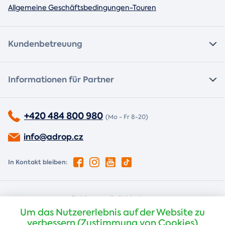
Allgemeine Geschäftsbedingungen-Touren
Kundenbetreuung
Informationen für Partner
+420 484 800 980
(Mo - Fr 8-20)
info@adrop.cz
In Kontakt bleiben:
Zahlungsmöglichkeiten:
Um das Nutzererlebnis auf der Website zu
Nachnahme
Kartenzahlung
verbessern (Zustimmung von Cookies)