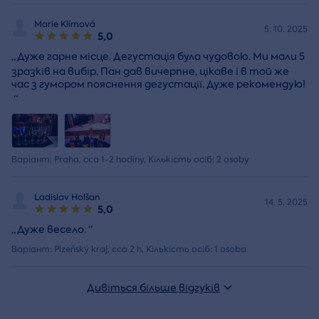
Marie Klímová
5. 10. 2025
5,0
„
Дуже гарне місце. Дегустація була чудовою. Ми мали 5
зразків на вибір. Пан дав вичерпне, цікаве і в той же
час з гумором пояснення дегустації. Дуже рекомендую!
“
Варіант: Praha, cca 1-2 hodiny, Кількість осіб: 2 osoby
Ladislav Holšan
14. 5. 2025
5,0
„
Дуже весело.
“
Варіант: Plzeňský kraj, cca 2 h, Кількість осіб: 1 osoba
Дивіться більше відгуків