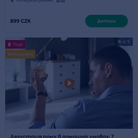
Місцезнаходження:
Brno
899 CZK
Деталь
4/5
Події
Ексклюзивно
Дегустація рому в домашніх умовах: 7