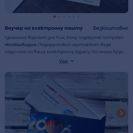
Ваучер на електронну пошту
Безкоштовно
Ідеальний варіант для тих, кому подарунок потрібен
якнайшвидше
. Подарунковий сертифікат буде
надіслано на вашу електронну адресу. На ньому буде
ваше ім'я та напис, який ви можете написати
Více
Конверт для подарунка
самостійно.
, який ви можете
просто роздрукувати, вирізати та склеїти, також
буде надіслано в електронному листі.