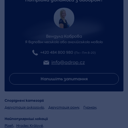
Вендула Коброва
Я відповім чеською або англійською мовою
+420 484 800 980
(Пн - Пт 8-20)
info@adrop.cz
Напишіть запитання
Споріднені категорії
Дегустація алкоголю
,
Дегустація рому
,
Гурман
,
Найпопулярніші локації
Plzeň
,
Hradec Králové
,