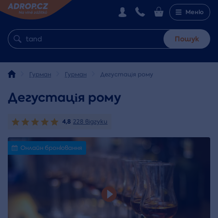
Меню
Пошук
Гурман
Гурман
Дегустація рому
Дегустація рому
4,8
228 відгуки
Онлайн бронювання