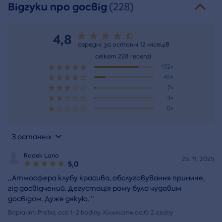
Відгуки про досвід
(228)
4,8
середнє за останні 12 місяців
celkem 228 recenzí
172×
45×
7×
3×
0×
З останніх
Radek Lano
29. 11. 2025
5,0
„
Атмосфера клубу красива, обслуговування приємне,
гід досвідчений. Дегустація рому була чудовим
досвідом. Дуже дякую.
“
Варіант: Praha, cca 1-2 hodiny, Кількість осіб: 2 osoby