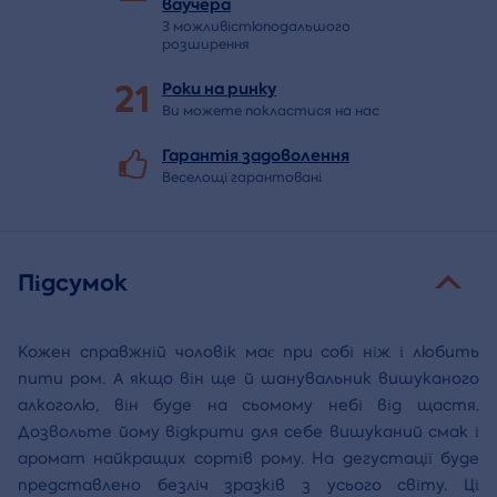
ваучера
З можливістюподальшого
розширення
21
Роки на
ринку
Ви можете покластися на нас
Гарантія
задоволення
Веселощі гарантовані
Підсумок
Кожен справжній чоловік має при собі ніж і любить
пити ром. А якщо він ще й шанувальник вишуканого
алкоголю, він буде на сьомому небі від щастя.
Дозвольте йому відкрити для себе вишуканий смак і
аромат найкращих сортів рому. На дегустації буде
представлено безліч зразків з усього світу. Ці