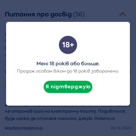
Питання про досвід
(56)
Доброго дня, я замовила дегустацію для двох осіб з
подарунковою коробкою (пазл) з доставкою до 23.12,
18+
але не отримала жодного електронного листа з
підтвердженням замовлення, чи все гаразд з моїм
замовленням? Дякую
Мені 18 років або більше.
Продаж особам віком до 18 років заборонено.
Lukáš Kotek
21. 12. 2024
1 відповідай.
Я підтверджую
Доброго дня. Я замовив ваучер на дегустацію рому, але
не отримав його на електронну пошту. Подивіться,
будь ласка, де сталася помилка. Дякую, Holanova
Martina Holanová
20. 12. 2024