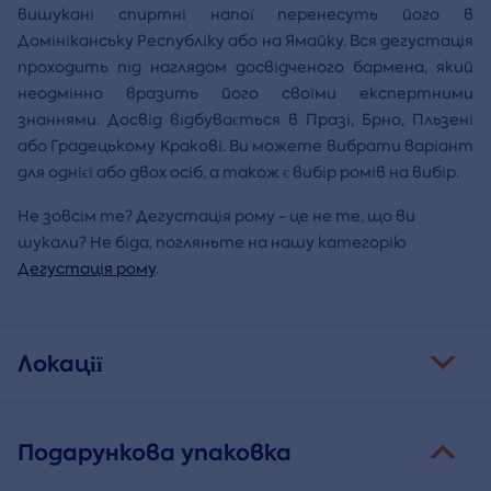
вишукані спиртні напої перенесуть його в
Домініканську Республіку або на Ямайку. Вся дегустація
проходить під наглядом досвідченого бармена, який
неодмінно вразить його своїми експертними
знаннями. Досвід відбувається в Празі, Брно, Пльзені
або Градецькому Кракові. Ви можете вибрати варіант
для однієї або двох осіб, а також є вибір ромів на вибір.
Не зовсім те? Дегустація рому - це не те, що ви
шукали? Не біда, погляньте на нашу категорію
Дегустація рому
.
Локації
Подарункова упаковка