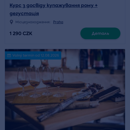
Курс з досвіду купажування рому +
дегустація
Місцезнаходження:
Praha
1 290 CZK
Деталь
Volný termín od 12.08.2026