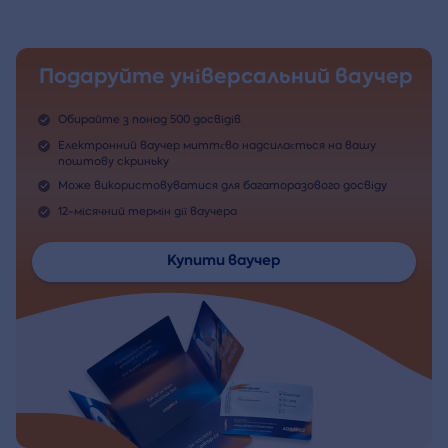
Подаруйте універсальний ваучер
Обирайте з понад 500 досвідів
Електронний ваучер миттєво надсилається на вашу
поштову скриньку
Може використовуватися для багаторазового досвіду
12-місячний термін дії ваучера
Купити ваучер