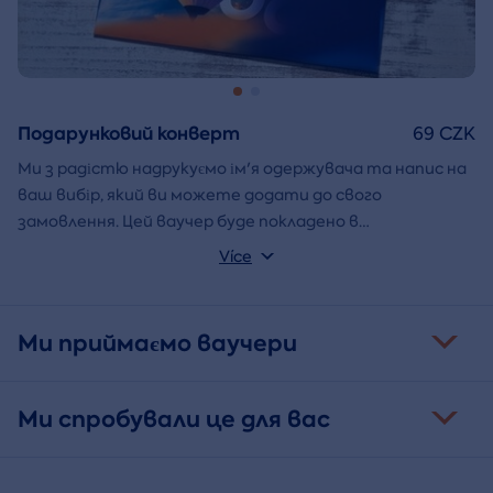
Подарунковий конверт
69 CZK
Ми з радістю надрукуємо ім'я одержувача та напис на
ваш вибір, який ви можете додати до свого
замовлення. Цей ваучер буде покладено в
подарунковий конверт і надіслано безпосередньо вам.
Více
Ми приймаємо ваучери
Ми спробували це для вас