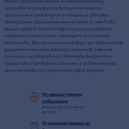
факт. Подаруйте своєму чоловікові унікальну
можливість зануритися в таємничі секрети
оригінальних смаків одних з найкращих світових
брендів рому. Дегустація рому включає в себе 5 або
більше зразків (залежно від місця розташування)
найкращих сортів рому і проходить в унікальній
обстановці. Ваш джентльмен відкриє для себе смакові
розмаїття та специфіку різних регіонів, таких як
Домініканська Республіка, Гваяна або Ямайка. Ром
представляє досвідчений бармен, а за бажанням ви
можете провести дегустацію удвох. Будьмо!
30-денний термін
повернення
Вільний для будь-якого
досвіду
12-місячний термін дії