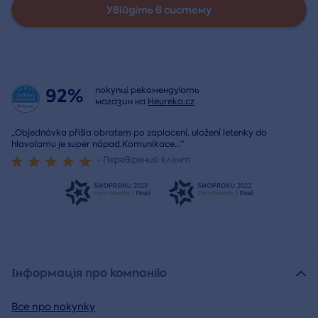
Увійдіть в систему
92%
покупці рекомендують
магазин на
Heureka.cz
„Objednávka přišla obratem po zaplacení, uložení letenky do
hlavolamu je super nápad.Komunikace
...
“
- Перевірений клієнт
Інформація про компанію
Все про покупку