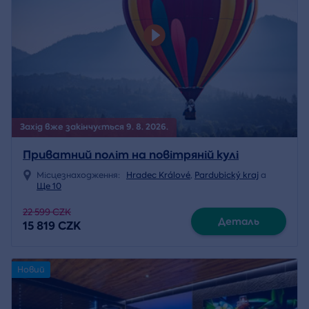
Захід вже закінчується 9. 8. 2026.
Приватний політ на повітряній кулі
Місцезнаходження:
Hradec Králové
,
Pardubický kraj
a
Ще 10
22 599 CZK
Деталь
15 819 CZK
Новий