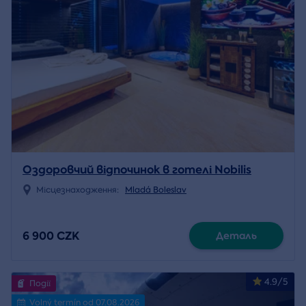
Оздоровчий відпочинок в готелі Nobilis
Місцезнаходження:
Mladá Boleslav
6 900 CZK
Деталь
4.9/5
Події
Volný termín od 07.08.2026