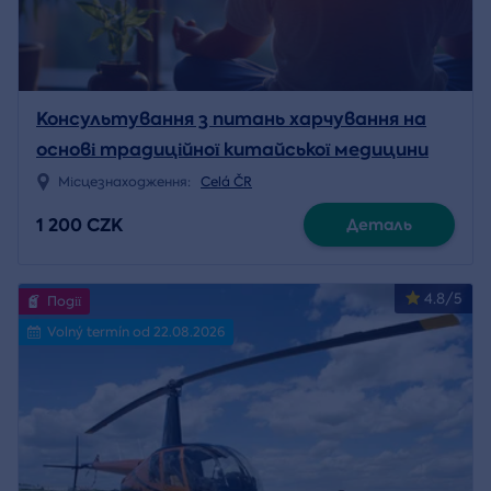
Консультування з питань харчування на
основі традиційної китайської медицини
Місцезнаходження:
Celá ČR
1 200 CZK
Деталь
4.8/5
Події
Volný termín od 22.08.2026