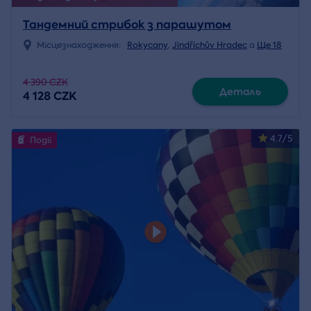
Тандемний стрибок з парашутом
Місцезнаходження:
Rokycany
,
Jindřichův Hradec
a
Ще 18
4 390 CZK
Деталь
4 128 CZK
4.7/5
Події