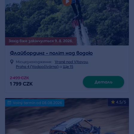
Захід вже закінчується 9. 8. 2026.
Флайбординг - політ над водою
Місцезнаходження:
Vrané nad Vltavou
,
Praha 4 (Vodpočívárna)
a
Ще 15
2 499 CZK
Деталь
1 799 CZK
4.5/5
Volný termín od 08.08.2026