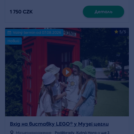
1 750 CZK
Деталь
5/5
Volný termín od 07.08.2026
Новий
Вхід на виставку LEGO® у Музеї цегли
Місцезнаходження:
Poděbrady
,
Kutná Hora
a
ще 3