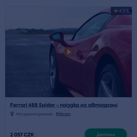
4.7/5
Ferrari 488 Spider - поїздка на автодромі
Місцезнаходження:
Příbram
2 057 CZK
Деталь