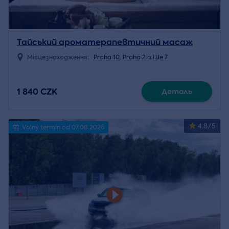
Тайський ароматерапевтичний масаж
Місцезнаходження:
Praha 10
,
Praha 2
a
Ще 7
1 840 CZK
Деталь
4.8/5
Volný termín od 07.08.2026