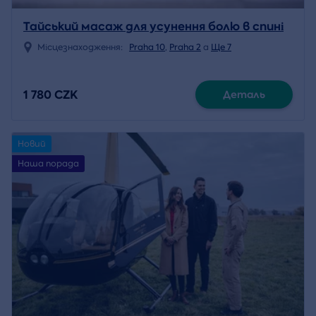
Тайський масаж для усунення болю в спині
Місцезнаходження:
Praha 10
,
Praha 2
a
Ще 7
1 780 CZK
Деталь
Новий
Наша порада