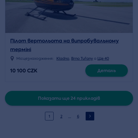
Пілот вертольота на випробувальному
терміні
Місцезнаходження:
Kladno
,
Brno Tuřany
a
Ще 40
10 100 CZK
Деталь
Показати ще 24 прикладів
…
1
2
6