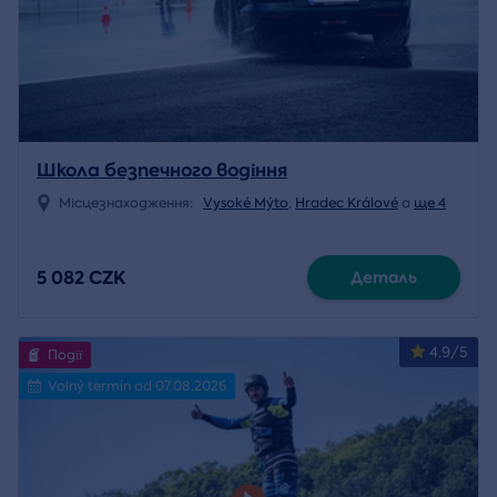
Школа безпечного водіння
Місцезнаходження:
Vysoké Mýto
,
Hradec Králové
a
ще 4
5 082 CZK
Деталь
4.9/5
Події
Volný termín od 07.08.2026