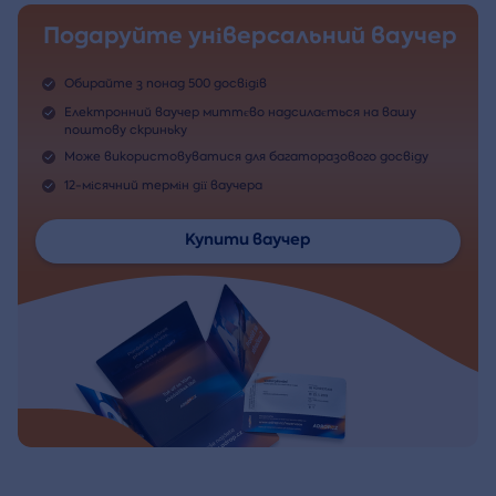
Подаруйте універсальний ваучер
Обирайте з понад 500 досвідів
Електронний ваучер миттєво надсилається на вашу
поштову скриньку
Може використовуватися для багаторазового досвіду
12-місячний термін дії ваучера
Купити ваучер