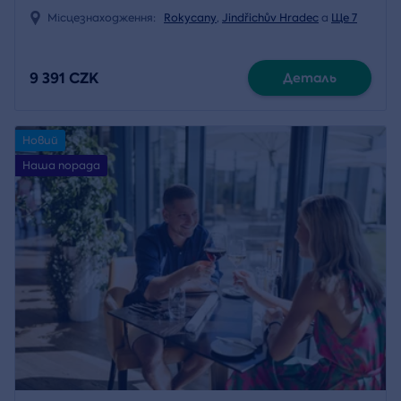
Місцезнаходження:
Rokycany
,
Jindřichův Hradec
a
Ще 7
9 391 CZK
Деталь
Новий
Наша порада