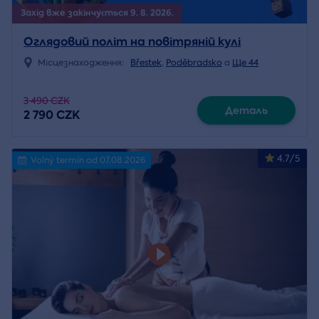
Захід вже закінчується 9. 8. 2026.
Оглядовий політ на повітряній кулі
Місцезнаходження:
Břestek
,
Poděbradsko
a
Ще 44
3 490 CZK
Деталь
2 790 CZK
4.7/5
Volný termín od 07.08.2026