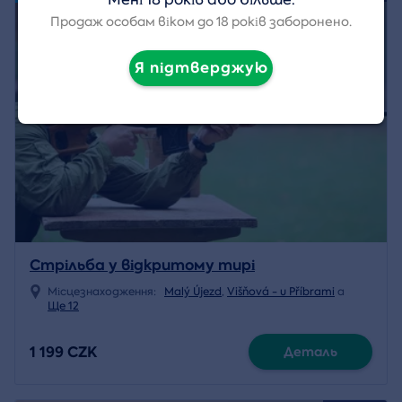
Продаж особам віком до 18 років заборонено.
Я підтверджую
Стрільба у відкритому тирі
Місцезнаходження:
Malý Újezd
,
Višňová - u Příbrami
a
Ще 12
1 199 CZK
Деталь