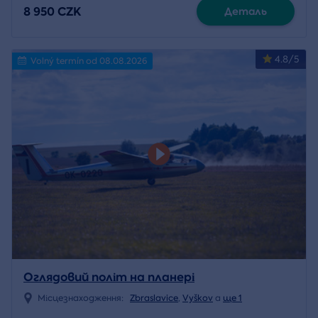
8 950 CZK
Деталь
4.8/5
Volný termín od 08.08.2026
Оглядовий політ на планері
Місцезнаходження:
Zbraslavice
,
Vyškov
a
ще 1