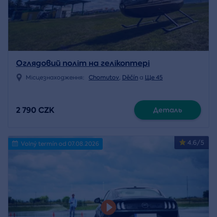
Оглядовий політ на гелікоптері
Місцезнаходження:
Chomutov
,
Děčín
a
Ще 45
2 790 CZK
Деталь
4.6/5
Volný termín od 07.08.2026