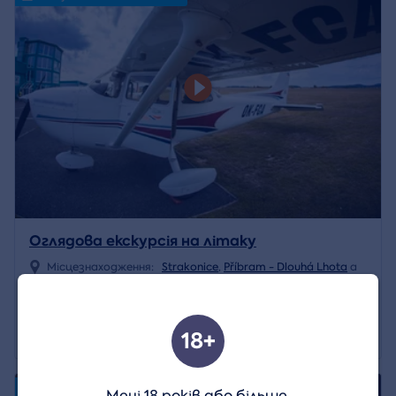
Оглядова екскурсія на літаку
Місцезнаходження:
Strakonice
,
Příbram - Dlouhá Lhota
a
Ще 15
2 155 CZK
Деталь
18+
4.8/5
Volný termín od 08.08.2026
Мені 18 років або більше.