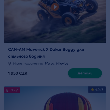
CAN-AM Maverick X Dakar Buggy для
спільного водіння
Місцезнаходження:
Přerov
,
Milovice
1 950 CZK
Деталь
4.9/5
Події