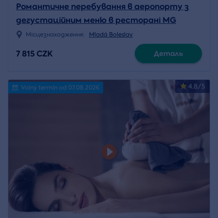
Романтичне перебування в аеропорту з
дегустаційним меню в ресторані MG
Місцезнаходження:
Mladá Boleslav
7 815 CZK
Деталь
4.8/5
Volný termín od 07.08.2026