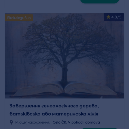
4.8/5
Ексклюзивно
Завершення генеалогічного дерева,
батьківська або материнська лінія
Місцезнаходження:
Celá ČR
,
V pohodlí domova