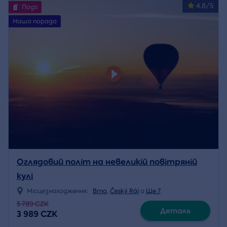
4.8/5
Події
Наша порада
Оглядовий політ на невеликій повітряній
кулі
Місцезнаходження:
Brno
,
Český Ráj
a
Ще 7
5 789 CZK
Деталь
3 989 CZK