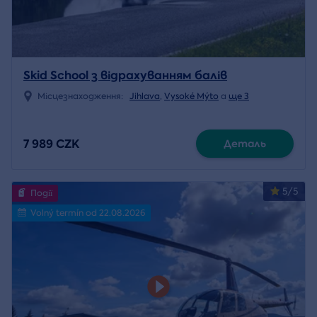
Skid School з відрахуванням балів
Місцезнаходження:
Jihlava
,
Vysoké Mýto
a
ще 3
7 989 CZK
Деталь
5/5
Події
Volný termín od 22.08.2026