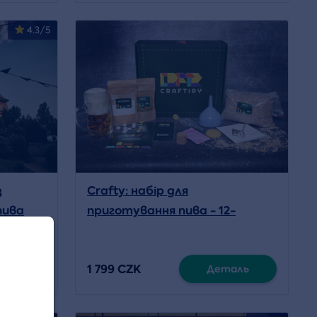
4.3/5
з
Crafty: набір для
пива
приготування пива - 12-
градусний лагер
 nad Nisou
1 799 CZK
аль
Деталь