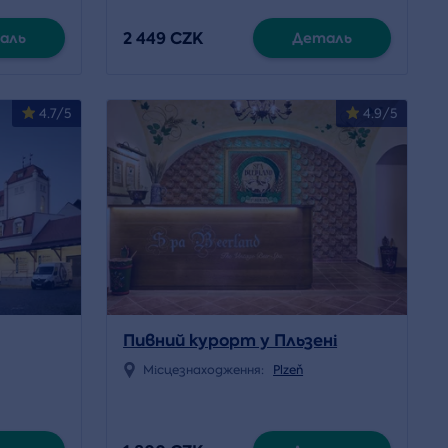
2 449 CZK
аль
Деталь
4.7/5
4.9/5
Пивний курорт у Пльзені
Місцезнаходження:
Plzeň