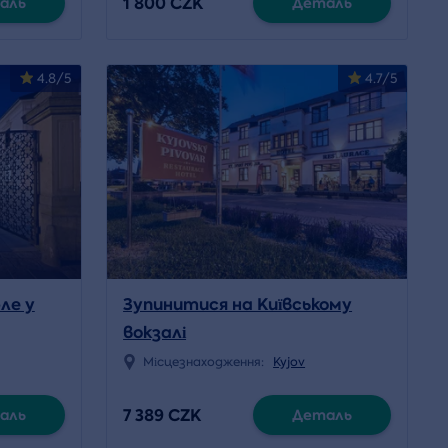
1 800 CZK
аль
Деталь
4.8/5
4.7/5
ле у
Зупинитися на Київському
вокзалі
Місцезнаходження:
Kyjov
7 389 CZK
аль
Деталь