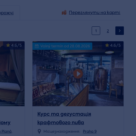
Переглянути на карті
орожчі
1
2
4.6/5
4.6/5
Volný termín od 28.08.2026
Курс та дегустація
вому
крафтового пива
 Planá
,
Місцезнаходження:
Praha 9