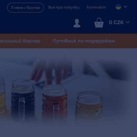
Все про покупки
Контакт
У мене є ваучер
0 CZK
рсальний ваучер
Путівник по подарункам