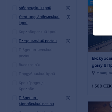
Volný termí
Ліберецький край
(6)
Ексклюзивно
Усті-над-Лабемський
(1)
край
Карловарський край
Пльзеньський регіон
(3)
Південно-чеський
регіон
Екскурсі
Високогір'я
дому в П
Місцезна
Пардубицький край
Край Градець-
1 500 CZK
Кралове
Південно-
(3)
Моравський регіон