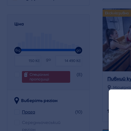
Ексклюзивно
Ціна
від
до
тих
до
Kč
Kč
пір,
поки
(8)
Спеціальні
Пивний к
пропозиції
Місцезна
Виберіть регіон
1 790 CZK
Прага
(10)
Середньочеський
регіон