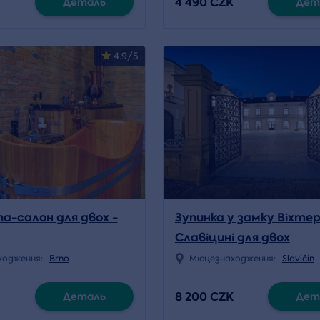
4 490 CZK
Деталь
Дет
4.9/5
па-салон для двох -
Зупинка у замку Віхтер
Славіцині для двох
ходження:
Brno
Місцезнаходження:
Slavičín
8 200 CZK
Деталь
Дет