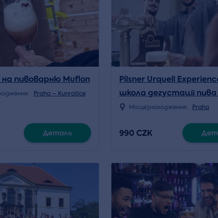
я на пивоварню Muflon
Pilsner Urquell Experienc
школа дегустації пива 
ходження:
Praha – Kunratice
Місцезнаходження:
Praha
990 CZK
Деталь
Дет