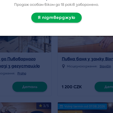
4.8/5
n od 10.08.2026
Продаж особам віком до 18 років заборонено.
Я підтверджую
я до Пивоварного
Пивна баня у замку Ві
разі з дегустацією
Місцезнаходження:
Slavičín
ходження:
Praha
1 200 CZK
Деталь
Дет
3/5
Volný termín od 07.08.2026