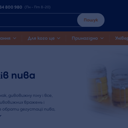
84 800 980
(Пн - Пт 8-20)
Пошук
ання
Для кого це
Принагідно
Уніве
ів пива
к, дивовижну піну і все,
дивовижних вражень і
е обрати дегустації пива,