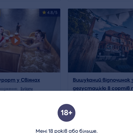
4.8/5
урорт у Свіянах
Вишуканий відпочинок 
дегустацією 8 сортів 
ходження:
Svijany
Місцезнаходження:
Jablonec
18+
4 150 CZK
Деталь
Дет
Мені 18 років або більше.