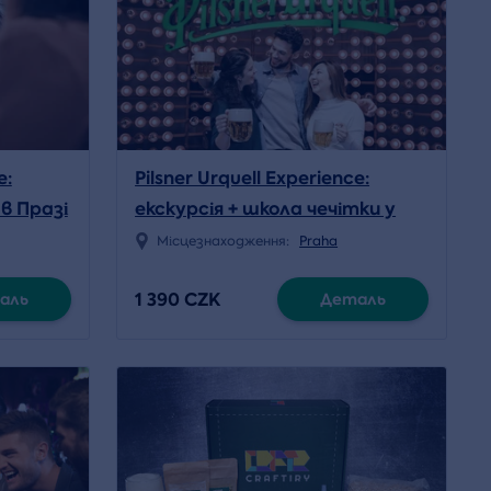
e:
Pilsner Urquell Experience:
в Празі
екскурсія + школа чечітки у
Празі
Місцезнаходження:
Praha
1 390 CZK
аль
Деталь