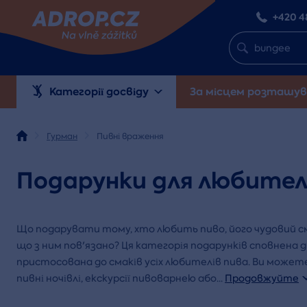
+420 4
Категорії досвіду
За місцем розташув
Гурман
Пивні враження
Подарунки для любител
Що подарувати тому, хто любить пиво, його чудовий сма
що з ним пов'язано? Ця категорія подарунків сповнена 
пристосована до смаків усіх любителів пива. Ви может
пивні ночівлі, екскурсії пивоварнею або
...
Продовжуйте