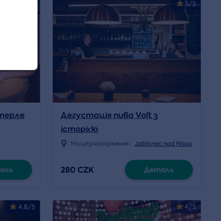
4.5/5
5/5
хтерле
Дегустація пива Volt з
історією
Місцезнаходження:
Jablonec nad Nisou
280 CZK
аль
Деталь
4.8/5
4/5