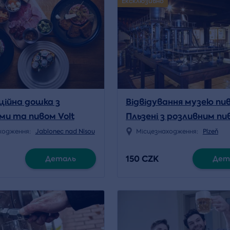
Ексклюзивно
ійна дошка з
Відвідування музею пив
ми та пивом Volt
Пльзені з розливним пи
включено
ходження:
Jablonec nad Nisou
Місцезнаходження:
Plzeň
150 CZK
Деталь
Дет