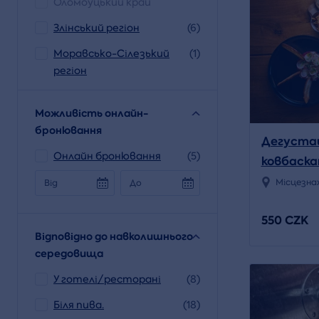
Оломоуцький край
Злінський регіон
(6)
Моравсько-Сілезький
(1)
регіон
Можливість онлайн-
бронювання
Дегустац
Онлайн бронювання
(5)
ковбаска
Місцезна
Від
До
550 CZK
Відповідно до навколишнього
середовища
У готелі/ресторані
(8)
Біля пива.
(18)