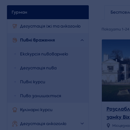
Гурман
Бестсел
Дегустація їжі та алкоголю
Показати 1-24 
Пивні враження
Екскурсія пивоварнею
Дегустація пива
Пивні курси
Пиво залишається
Розслабл
Кулінарні курси
замку Ві
Дегустація алкоголю
Місцезна