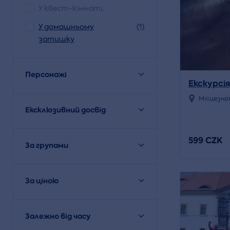
У квест-кімнаті.
У домашньому
(1)
затишку
Персонажі
Екскурсі
Місцезна
Ексклюзивний досвід
599 CZK
За групами
За ціною
Залежно від часу