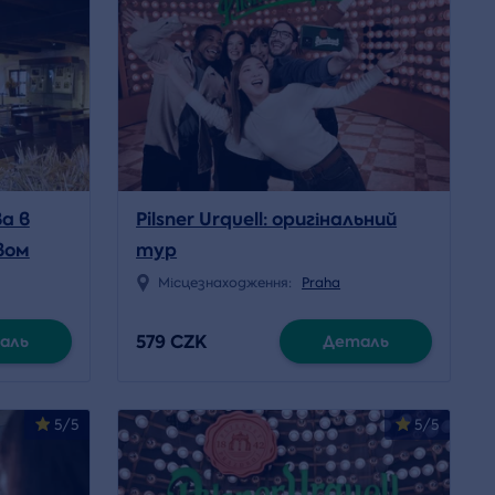
а в
Pilsner Urquell: оригінальний
вом
тур
Місцезнаходження:
Praha
579 CZK
аль
Деталь
5/5
5/5