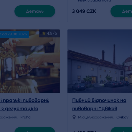
Písek u Jablunkova
3 049 CZK
Деталь
Дет
4.8/5
n od 29.08.2026
 празькі пивоварні:
Пивний відпочинок на
я з дегустацією
пивоварні "Цвіков
ходження:
Praha
Місцезнаходження:
Cvikov