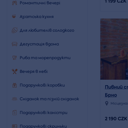
1 199 CZK
Романтичні вечері
Азіатська кухня
Для любителів солодкого
Дегустація вдома
Риба та морепродукти
Вечеря в небі
Подарункові коробки
Пивний с
Брно
Сніданок та пізній сніданок
Місцезна
Подарункові каністри
2 190 CZK
Подарункові скриньки