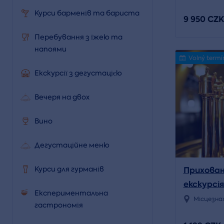
Курси барменів та бариста
9 950 CZK
Перебування з їжею та
напоями
Volný termí
Екскурсії з дегустацією
Вечеря на двох
Вино
Дегустаційне меню
Приховані
Курси для гурманів
екскурсі
Експериментальна
Місцезна
гастрономія