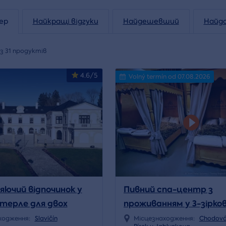
ер
Найкращі відгуки
Найдешевший
Найд
з 31 продуктів
4.6/5
Volný termín od 07.08.2026
яючий відпочинок у
Пивний спа-центр з
хтерле для двох
проживанням у 3-зірко
готелі
ходження:
Slavičín
Місцезнаходження:
Chodová