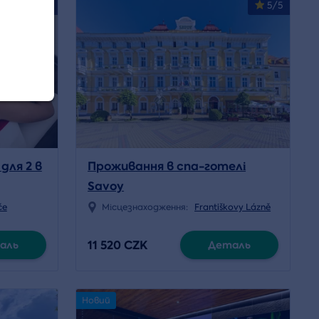
4.3/5
5/5
для 2 в
Проживання в спа-готелі
Savoy
če
Місцезнаходження:
Františkovy Lázně
11 520 CZK
аль
Деталь
Новий