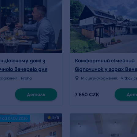
Танцюючому домі з
Комфортний сімейний
чною вечерею для
відпочинок у горах Ве
на 3 ночі
ходження:
Praha
Місцезнаходження:
Vítkovic
7 650 CZK
Деталь
Дет
5/5
n od 07.08.2026