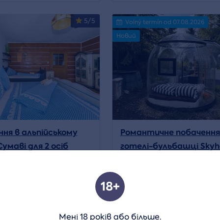
5/5
Volný termín od 07.08.2026
Новий
ня в альпійському
Романтичне побачення
Сумаві для 2 осіб
готелі-бульбашці Sky
ходження:
Volary
Місцезнаходження:
Praha - Přední Kopanina
18+
3 990 CZK
Деталь
Дет
Мені 18 років або більше.