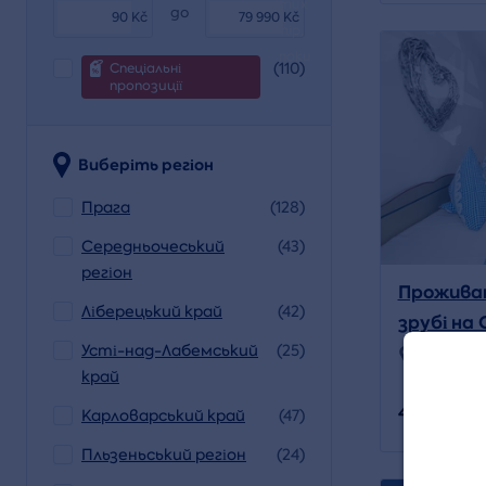
тих
до
Kč
Kč
пір,
поки
(110)
Спеціальні
пропозиції
Виберіть регіон
Прага
(128)
Середньочеський
(43)
регіон
Проживан
Ліберецький край
(42)
зрубі на 
Усті-над-Лабемський
(25)
Місцезна
край
4 580 CZK
Карловарський край
(47)
Пльзеньський регіон
(24)