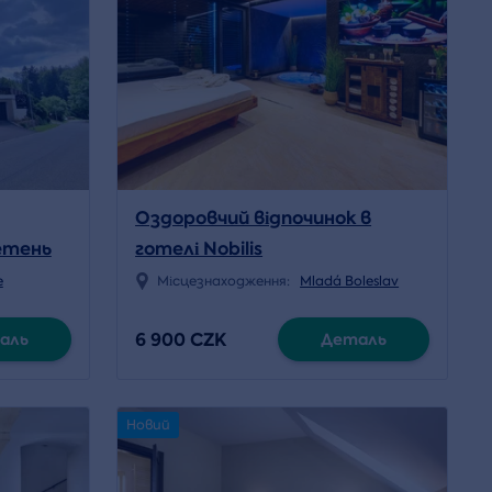
Оздоровчий відпочинок в
летень
готелі Nobilis
e
Місцезнаходження:
Mladá Boleslav
6 900 CZK
аль
Деталь
Новий