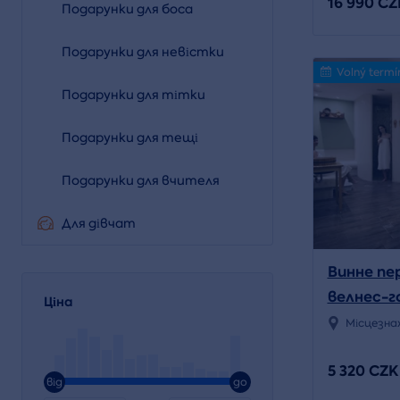
16 990 CZ
Подарунки для боса
Подарунки для невістки
Volný termí
Подарунки для тітки
Подарунки для тещі
Подарунки для вчителя
Для дівчат
Винне пе
велнес-г
Ціна
Місцезна
5 320 CZK
від
до