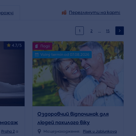
Переглянути на карті
орожчі
…
1
2
15
4.7/5
Події
Volný termín od 07.08.2026
Оздоровчий відпочинок для
 масаж
людей похилого віку
,
Praha 2
a
Місцезнаходження:
Písek u Jablunkova