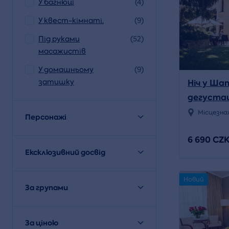
У багнюці
(4)
У квест-кімнаті.
(9)
Під руками
(52)
масажистів
У домашньому
(9)
затишку
Ніч у Ша
дегустац
страв на
Місцезна
Персонажі
6 690 CZ
Ексклюзивний досвід
Новий
За групами
За ціною