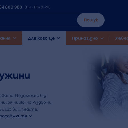
84 800 980
(Пн - Пт 8-20)
Пошук
ання
Для кого це
Принагідно
Уніве
ружини
ювати. Незалежно від
и, річницю, на Різдво чи
, що ви її знаєте.
родовжуйте