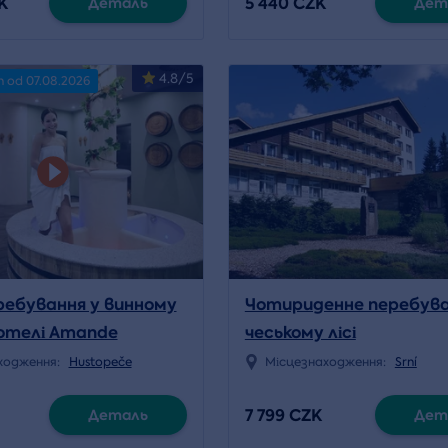
K
5 440 CZK
Деталь
Дет
4.8/5
n od 07.08.2026
ребування у винному
Чотириденне перебува
отелі Amande
чеському лісі
ходження:
Hustopeče
Місцезнаходження:
Srní
7 799 CZK
Деталь
Дет