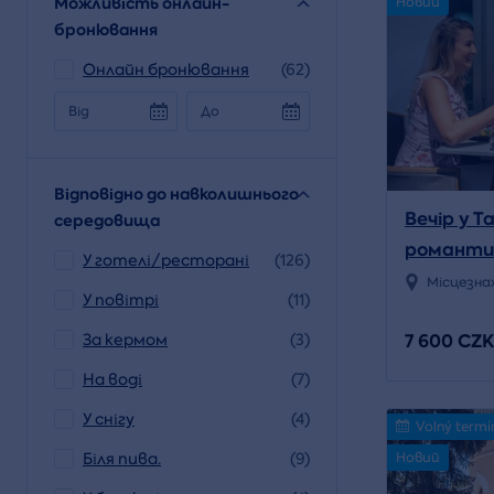
Можливість онлайн-
Новий
бронювання
Онлайн бронювання
(62)
Від
До
Відповідно до навколишнього
Вечір у 
середовища
романти
У готелі/ресторані
(126)
двох
Місцезна
У повітрі
(11)
7 600 CZK
За кермом
(3)
На воді
(7)
У снігу
(4)
Volný termí
Новий
Біля пива.
(9)