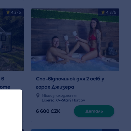
4.3/5
4.8/5
 в
Спа-відпочинок для 2 осіб у
home
горах Джизера
Місцезнаходження:
Liberec XV-Starý Harcov
6 600 CZK
аль
Деталь