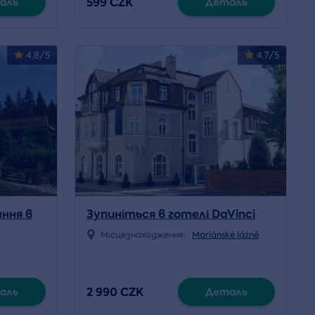
599 CZK
аль
Деталь
4.8/5
4.7/5
ння в
Зупиніться в готелі DaVinci
Місцезнаходження:
Mariánské lázně
2 990 CZK
аль
Деталь