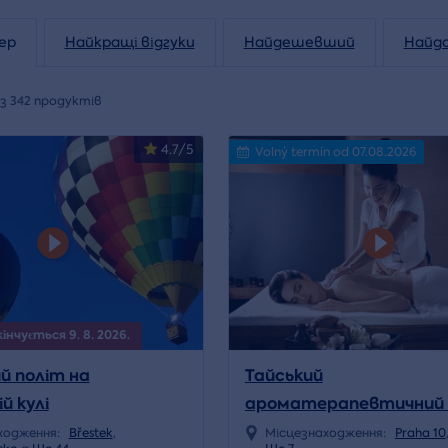
ер
Найкращі відгуки
Найдешевший
Найд
з 342 продуктів
4.7/5
Volný termín od 07.08.2026
інчується 9. 8. 2026.
й політ на
Тайський
й кулі
ароматерапевтичний
ходження:
Břestek
,
Місцезнаходження:
Praha 10