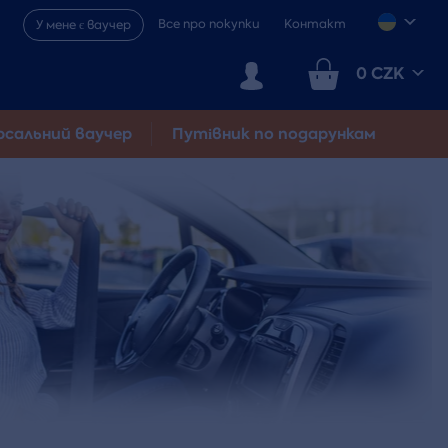
Все про покупки
Контакт
У мене є ваучер
0 CZK
рсальний ваучер
Путівник по подарункам