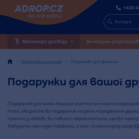
+420 4
Категорії досвіду
За місцем розташув
Подарунки для жінок
Подарунки для дружини
Подарунки для вашої д
Подарунок для жінки вашого життя не можна недооцін
того, обираєте ви подарунок на день народження дружин
просто з любові, ви повинні переконатися, що він показує
Забудьте про нудні парфуми, у нас є кілька порад щодо
П