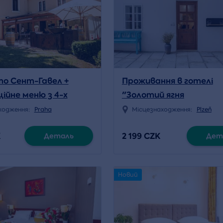
то Сент-Гавел +
Проживання в готелі
ійне меню з 4-х
"Золотий ягня
 двох
ходження:
Praha
Місцезнаходження:
Plzeň
K
2 199 CZK
Деталь
Дет
Новий