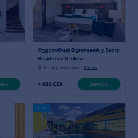
Оздоровчий відпочинок у Szary
Residence Krakow
Місцезнаходження:
Krakov
4 989 CZK
аль
Деталь
Новий