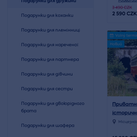
Подарунки для дружини
Poděbrad
3 490 CZK
2 590 CZK
Подарунки для коханки
Подарунки для племінниці
Volný termí
Новий
Подарунки для нареченої
Подарунки для партнера
Подарунки для дівчини
Подарунки для сестри
Приватна
Подарунки для двоюрідного
брата
історич
поїзді по
Місцезна
Подарунки для шафера