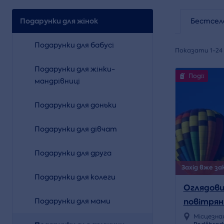
Подарунки для жінок
Бестсел
Подарунки для бабусі
Показати 1-24 
Подарунки для жінки-
Події
мандрівниці
Подарунки для доньки
Подарунки для дівчат
Подарунки для друга
Захід вже зак
Подарунки для колеги
Оглядови
повітряні
Подарунки для мами
Місцезна