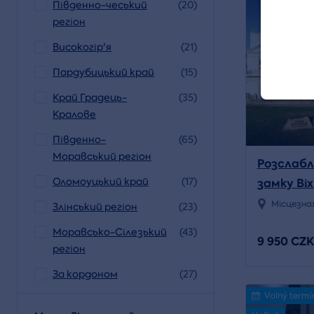
Південно-чеський
(20)
регіон
Високогір'я
(21)
Пардубицький край
(15)
Край Градець-
(35)
Кралове
Південно-
(65)
Моравський регіон
Розслабл
Оломоуцький край
(17)
замку Ві
Місцезна
Злінський регіон
(23)
Моравсько-Сілезький
(43)
9 950 CZK
регіон
За кордоном
(27)
Volný termí