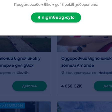
4.6/5
Volný termín od 07.08.2026
Продаж особам віком до 18 років заборонено.
Я підтверджую
яючий відпочинок у
Оздоровчий відпочинок 
хтерле для двох
готелі Amande
ходження:
Slavičín
Місцезнаходження:
Hustope
4 050 CZK
Деталь
Дет
n od 09.08.2026