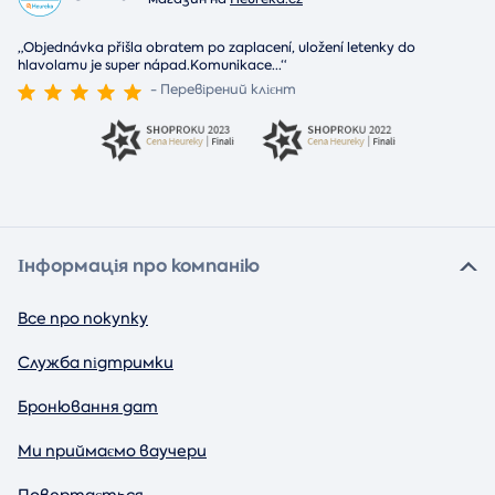
„Objednávka přišla obratem po zaplacení, uložení letenky do
hlavolamu je super nápad.Komunikace
...
“
- Перевірений клієнт
Інформація про компанію
Все про покупку
Служба підтримки
Бронювання дат
Ми приймаємо ваучери