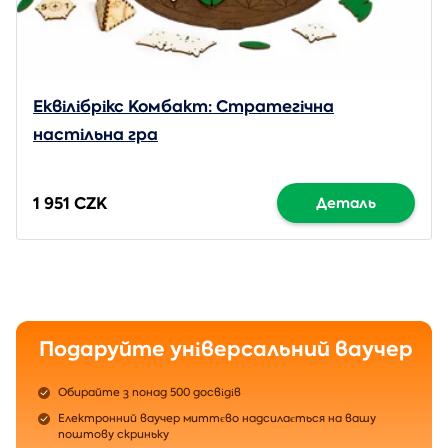
Еквілібрікс Комбакт: Стратегічна
настільна гра
1 951 CZK
Деталь
Подаруйте універсальний ваучер
Обирайте з понад 500 досвідів
Електронний ваучер миттєво надсилається на вашу
поштову скриньку