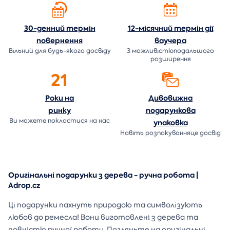
30-денний термін
12-місячний термін дії
повернення
ваучера
Вільний для будь-якого досвіду
З можливістюподальшого
розширення
21
Роки на
Дивовижна
ринку
подарункова
Ви можете покластися на нас
упаковка
Навіть розпакуванняце досвід
Оригінальні подарунки з дерева - ручна робота |
Adrop.cz
Ці подарунки пахнуть природою та символізують
любов до ремесла! Вони виготовлені з дерева та
повністю ручної роботи. Погляньте на оригінальні