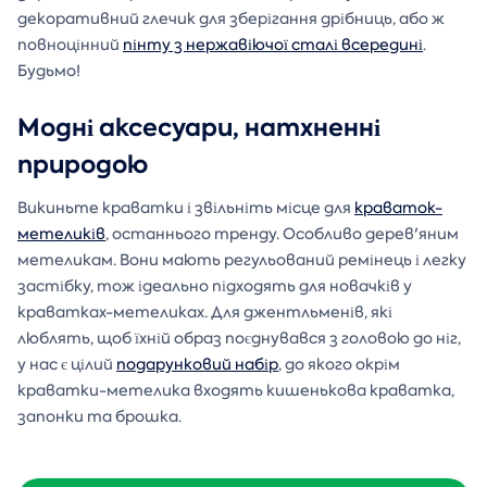
декоративний глечик для зберігання дрібниць, або ж
повноцінний
пінту з нержавіючої сталі всередині
.
Будьмо!
Модні аксесуари, натхненні
природою
Викиньте краватки і звільніть місце для
краваток-
метеликів
, останнього тренду. Особливо дерев'яним
метеликам. Вони мають регульований ремінець і легку
застібку, тож ідеально підходять для новачків у
краватках-метеликах. Для джентльменів, які
люблять, щоб їхній образ поєднувався з головою до ніг,
у нас є цілий
подарунковий набір
, до якого окрім
краватки-метелика входять кишенькова краватка,
запонки та брошка.