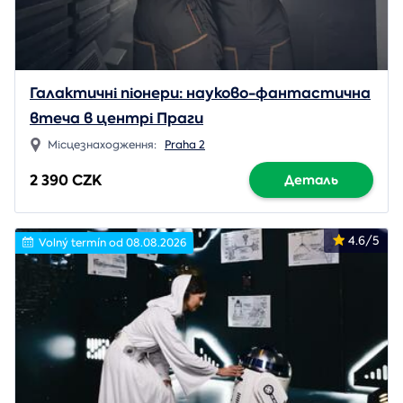
Галактичні піонери: науково-фантастична
втеча в центрі Праги
Місцезнаходження:
Praha 2
2 390 CZK
Деталь
4.6/5
Volný termín od 08.08.2026