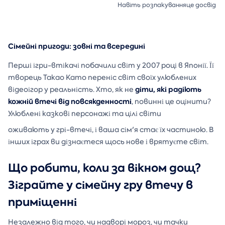
Навіть розпакуванняце досвід
Сімейні пригоди: зовні та всередині
Перші ігри-втікачі побачили світ у 2007 році в Японії. Її
творець Такао Като переніс світ своїх улюблених
діти, які радіють
відеоігор у реальність. Хто, як не
кожній втечі від повсякденності
, повинні це оцінити?
Улюблені казкові персонажі та цілі світи
оживають у грі-втечі, і ваша сім'я стає їх частиною. В
інших іграх ви дізнаєтеся щось нове і врятуєте світ.
Що робити, коли за вікном дощ?
Зіграйте у сімейну гру втечу в
приміщенні
Незалежно від того, чи надворі мороз, чи тачки