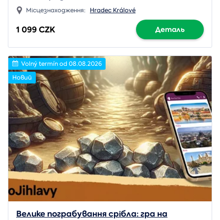
Місцезнаходження:
Hradec Králové
1 099 CZK
Деталь
Volný termín od 08.08.2026
Новий
Велике пограбування срібла: гра на