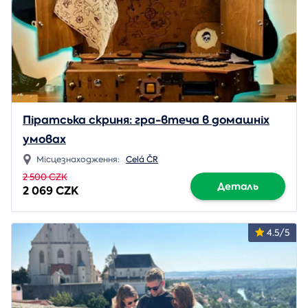
Піратська скриня: гра-втеча в домашніх
умовах
Місцезнаходження:
Celá ČR
2 500 CZK
Деталь
2 069 CZK
4.5/5