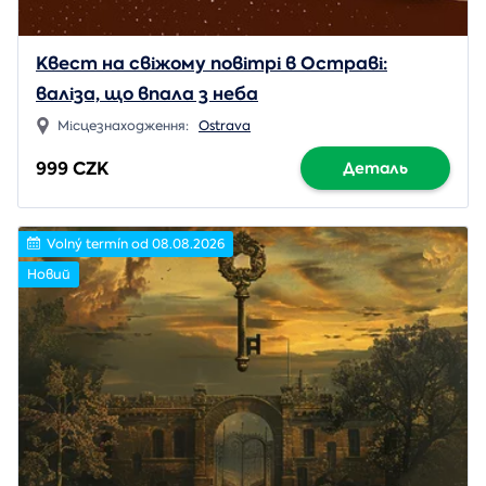
Квест на свіжому повітрі в Остраві:
валіза, що впала з неба
Місцезнаходження:
Ostrava
999 CZK
Деталь
Volný termín od 08.08.2026
Новий