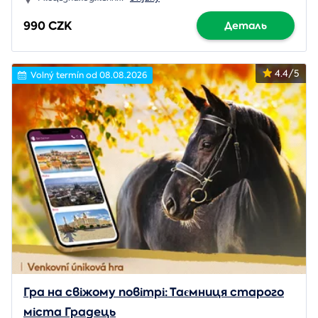
990 CZK
Деталь
4.4/5
Volný termín od 08.08.2026
Гра на свіжому повітрі: Таємниця старого
міста Градець