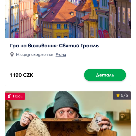
Гра на виживання: Святий Грааль
Місцезнаходження:
Praha
1 190 CZK
Деталь
5/5
Події