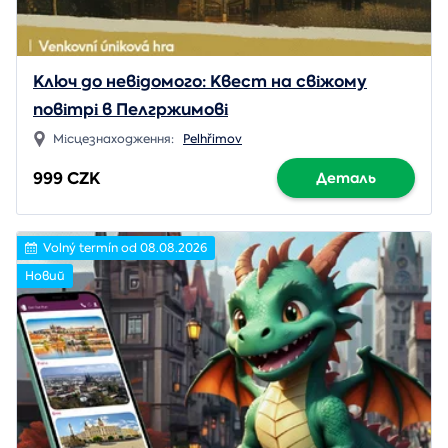
Ключ до невідомого: Квест на свіжому
повітрі в Пелгржимові
Місцезнаходження:
Pelhřimov
999 CZK
Деталь
Volný termín od 08.08.2026
Новий