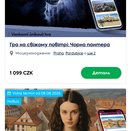
Гра на свіжому повітрі: Чорна пантера
Місцезнаходження:
Praha
,
Pardubice
a
ще 2
1 099 CZK
Деталь
Volný termín od 08.08.2026
Новий