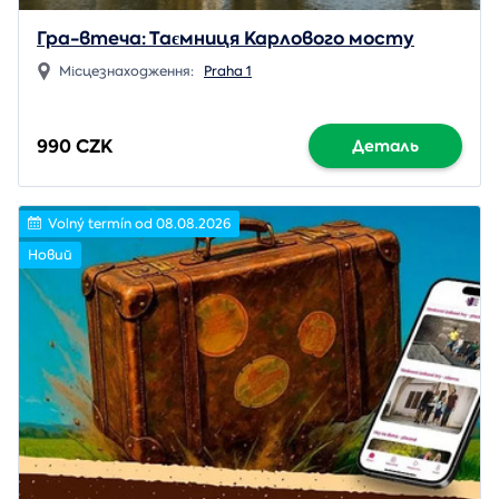
Гра-втеча: Таємниця Карлового мосту
Місцезнаходження:
Praha 1
990 CZK
Деталь
Volný termín od 08.08.2026
Новий