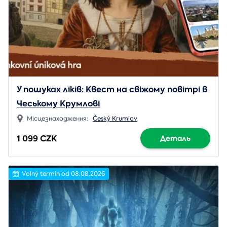
У пошуках ліків: Квест на свіжому повітрі в
Чеському Крумлові
Місцезнаходження:
Český Krumlov
1 099 CZK
Деталь
Volný termín od 08.08.2026