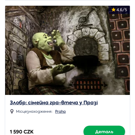
4.6/5
Злобр: сімейна гра-втеча у Празі
Місцезнаходження:
Praha
1 590 CZK
Деталь