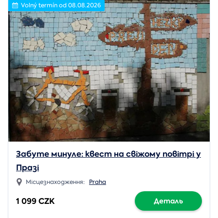
Volný termín od 08.08.2026
Забуте минуле: квест на свіжому повітрі у
Празі
Місцезнаходження:
Praha
1 099 CZK
Деталь