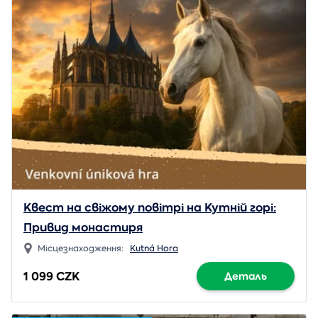
Квест на свіжому повітрі на Кутній горі:
Привид монастиря
Місцезнаходження:
Kutná Hora
1 099 CZK
Деталь