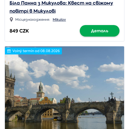
Біла Панна з Микулова: Квест на свіжому
повітрі в Микулові
Місцезнаходження:
Mikulov
849 CZK
Деталь
Volný termín od 08.08.2026