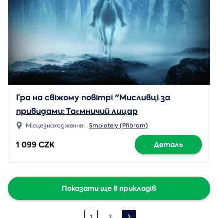
Гра на свіжому повітрі "Мисливці за
привидами: Таємничий лицар
Місцезнаходження:
Smolotely (Příbram)
1 099 CZK
Деталь
Показати ще 8 прикладів
1
2