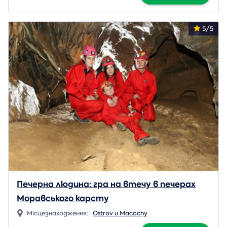
5/5
Печерна людина: гра на втечу в печерах
Моравського карсту
Місцезнаходження:
Ostrov u Macochy