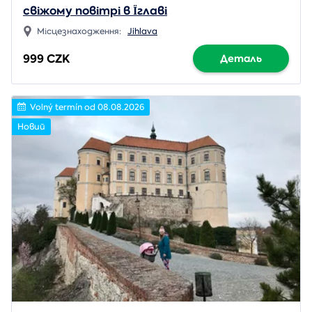
свіжому повітрі в Їглаві
Місцезнаходження:
Jihlava
999 CZK
Деталь
Volný termín od 08.08.2026
Новий