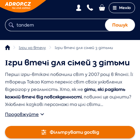
Меню
Пошук
Ігри на втечу
Ігри втечі для сімей з дітьми
Ігри втечі для сімей з дітьми
Перші ігри-втікачі побачили світ у 2007 році в Японії. Її
творець Такао Като переніс світ своїх улюблених
діти, які радіють
відеоігор у реальність. Хто, як не
кожній втечі від повсякденності
, повинні це оцінити?
Улюблені казкові персонажі та цілі світи
...
Продовжуйте
Фільтрувати досвід