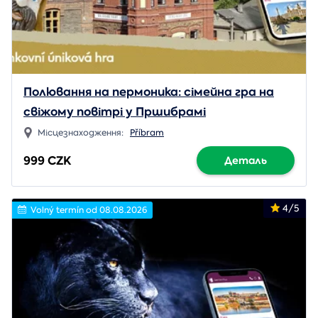
Полювання на пермоника: сімейна гра на
свіжому повітрі у Пршибрамі
Місцезнаходження:
Příbram
999 CZK
Деталь
4/5
Volný termín od 08.08.2026