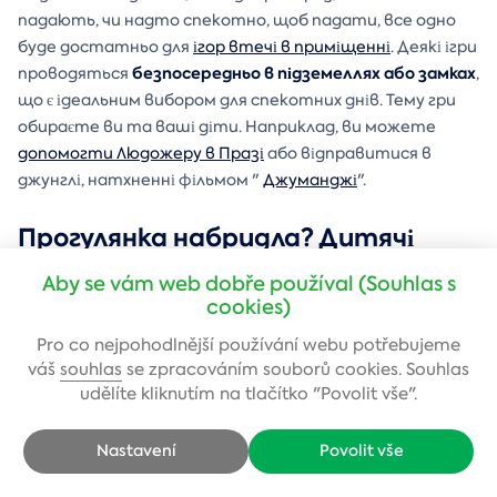
падають, чи надто спекотно, щоб падати, все одно
буде достатньо для
ігор втечі в приміщенні
. Деякі ігри
безпосередньо в підземеллях або замках
проводяться
,
що є ідеальним вибором для спекотних днів. Тему гри
обираєте ви та ваші діти. Наприклад, ви можете
допомогти Людожеру в Празі
або відправитися в
джунглі, натхненні фільмом "
Джуманджі
".
Прогулянка набридла? Дитячі
рухливі ігри на свіжому повітрі
Aby se vám web dobře používal (Souhlas s
cookies)
допоможуть це виправити
Pro co nejpohodlnější používání webu potřebujeme
Перевага квестів на
свіжому повітрі
полягає в тому,
váš
souhlas
se zpracováním souborů cookies. Souhlas
години роботи тут не відіграють такої великої
що
udělíte kliknutím na tlačítko "Povolit vše".
ролі
. Все, що вам потрібно, є у вашому мобільному
телефоні. Прогулянка може тривати кілька годин, які
Nastavení
Povolit vše
пролетять непомітно. Ви також можете знайти
такі ігри на свіжому повітрі в Брно, Пльзені, Ліберці,