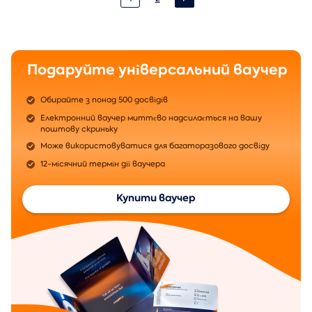
Подаруйте універсальний ваучер
Обирайте з понад 500 досвідів
Електронний ваучер миттєво надсилається на вашу
поштову скриньку
Може використовуватися для багаторазового досвіду
12-місячний термін дії ваучера
Купити ваучер