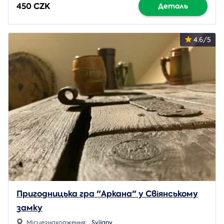
450 CZK
Деталь
4.6/5
Пригодницька гра "Аркана" у Свіянському
замку
Місцезнаходження:
Svijany