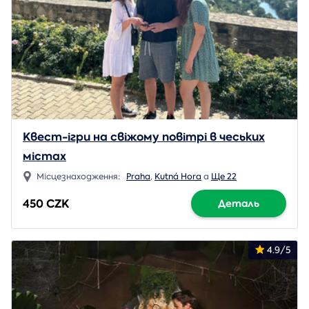
Квест-ігри на свіжому повітрі в чеських
містах
Місцезнаходження:
Praha
,
Kutná Hora
a
Ще 22
450 CZK
Деталь
4.9/5