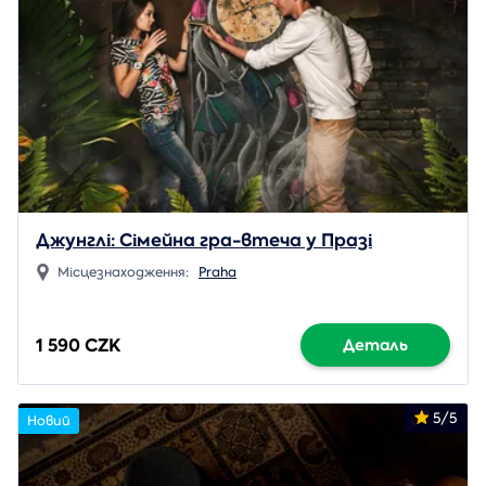
Джунглі: Сімейна гра-втеча у Празі
Місцезнаходження:
Praha
1 590 CZK
Деталь
5/5
Новий