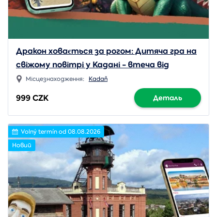
Дракон ховається за рогом: Дитяча гра на
свіжому повітрі у Кадані - втеча від
дракона
Місцезнаходження:
Kadaň
999 CZK
Деталь
Volný termín od 08.08.2026
Новий