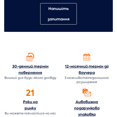
Напишіть
запитання
30-денний термін
12-місячний термін дії
повернення
ваучера
Вільний для будь-якого досвіду
З можливістюподальшого
розширення
21
Роки на
Дивовижна
ринку
подарункова
Ви можете покластися на нас
упаковка