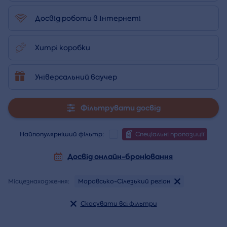
Досвід роботи в Інтернеті
Хитрі коробки
Універсальний ваучер
Фільтрувати досвід
Найпопулярніший фільтр:
Спеціальні пропозиції
Досвід онлайн-бронювання
Місцезнаходження:
Моравсько-Сілезький регіон
Скасувати всі фільтри