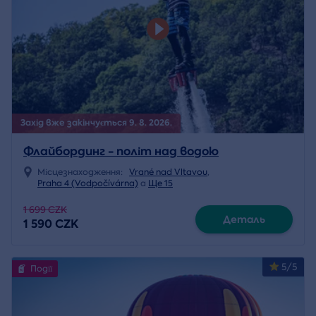
Захід вже закінчується 9. 8. 2026.
Флайбординг - політ над водою
Місцезнаходження:
Vrané nad Vltavou
,
Praha 4 (Vodpočívárna)
a
Ще 15
1 699 CZK
Деталь
1 590 CZK
5/5
Події