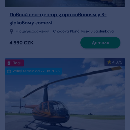
Пивний спа-центр з проживанням у 3-
зірковому готелі
Місцезнаходження:
Chodová Planá
,
Písek u Jablunkova
4 990 CZK
Деталь
4.8/5
Події
Volný termín od 22.08.2026