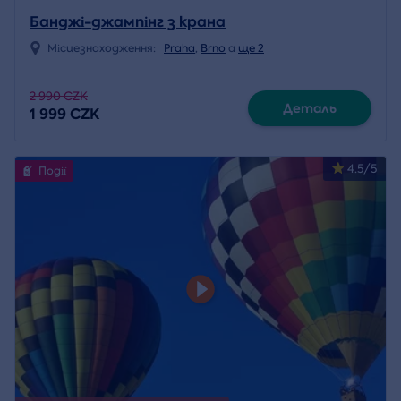
Банджі-джампінг з крана
Місцезнаходження:
Praha
,
Brno
a
ще 2
2 990 CZK
Деталь
1 999 CZK
4.5/5
Події