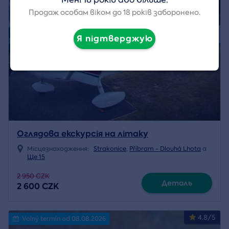
Продаж особам віком до 18 років заборонено.
Я підтверджую
Оглядова екскурсія на літаку
Місцезнаходження:
Strakonice
,
Příbram - Dlouhá Lhota
a
Ще 15
2 950 CZK
Деталь
2 600 CZK
4.8/5
Volný termín od 08.08.2026