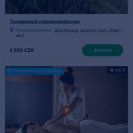
Тандемний парапланеризм
Місцезнаходження:
Dolní Morava
,
Javorový Vrch - Třinec
a
ще 3
2 500 CZK
Деталь
4.8/5
Volný termín od 08.08.2026