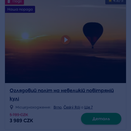
4.8/5
Події
Наша порада
Оглядовий політ на невеликій повітряній
кулі
Місцезнаходження:
Brno
,
Český Ráj
a
Ще 7
5 789 CZK
Деталь
3 989 CZK