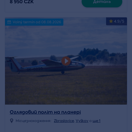
8 950 CZK
Деталь
4.9/5
Volný termín od 08.08.2026
Оглядовий політ на планері
Місцезнаходження:
Zbraslavice
,
Vyškov
a
ще 1