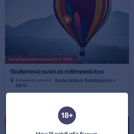
Захід вже закінчується 9. 8. 2026.
Приватний політ на повітряній кулі
Місцезнаходження:
Hradec Králové
,
Pardubický kraj
a
Ще 10
22 599 CZK
Деталь
15 819 CZK
18+
4.9/5
Події
Volný termín od 08.08.2026
Мені 18 років або більше.