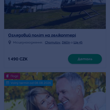
Оглядовий політ на гелікоптері
Місцезнаходження:
Chomutov
,
Děčín
a
Ще 45
1 490 CZK
Деталь
Події
Volný termín od 08.08.2026