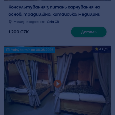
Консультування з питань харчування на
основі традиційної китайської медицини
Місцезнаходження:
Celá ČR
1 200 CZK
Деталь
4.6/5
Volný termín od 08.08.2026