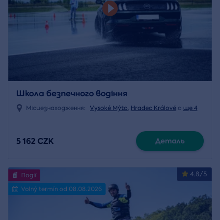
Школа безпечного водіння
Місцезнаходження:
Vysoké Mýto
,
Hradec Králové
a
ще 4
5 162 CZK
Деталь
4.8/5
Події
Volný termín od 08.08.2026