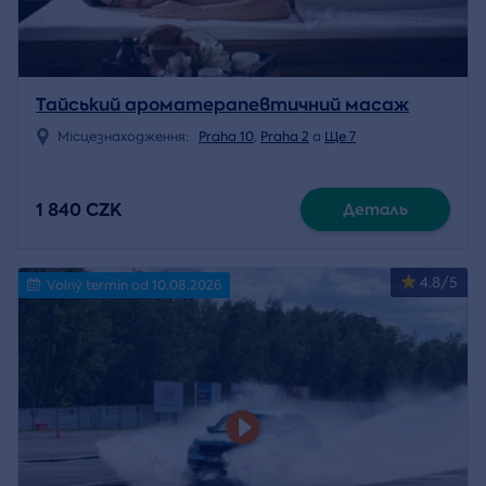
Тайський ароматерапевтичний масаж
Місцезнаходження:
Praha 10
,
Praha 2
a
Ще 7
1 840 CZK
Деталь
4.8/5
Volný termín od 10.08.2026