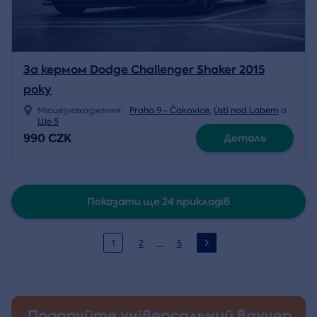
За кермом Dodge Challenger Shaker 2015
року
Місцезнаходження:
Praha 9 - Čakovice
,
Ústí nad Labem
a
Ще 5
990 CZK
Деталь
Показати ще 24 прикладів
…
1
2
5
Подаруйте універсальний ваучер