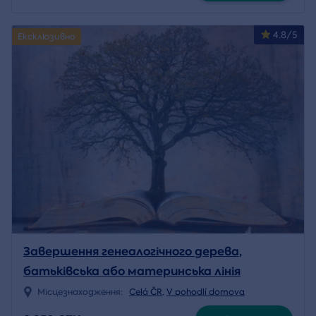
4.8/5
Ексклюзивно
Завершення генеалогічного дерева,
батьківська або материнська лінія
Місцезнаходження:
Celá ČR
,
V pohodlí domova