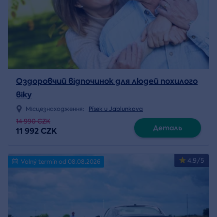
Оздоровчий відпочинок для людей похилого
віку
Місцезнаходження:
Písek u Jablunkova
14 990 CZK
Деталь
11 992 CZK
4.9/5
Volný termín od 08.08.2026