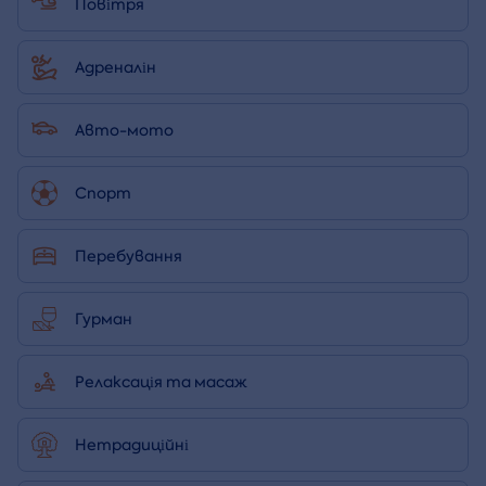
Повітря
Адреналін
Авто-мото
Спорт
Перебування
Гурман
Релаксація та масаж
Нетрадиційні