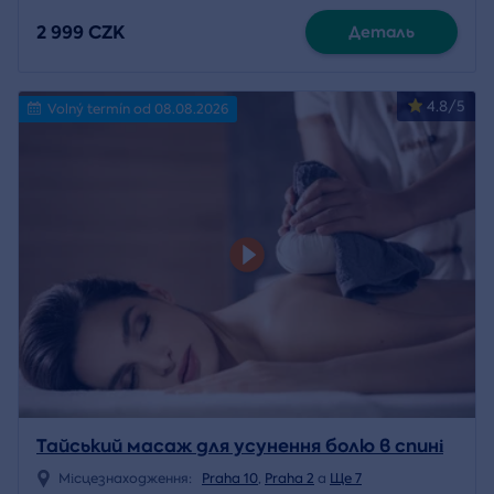
2 999 CZK
Деталь
4.8/5
Volný termín od 08.08.2026
Тайський масаж для усунення болю в спині
Місцезнаходження:
Praha 10
,
Praha 2
a
Ще 7