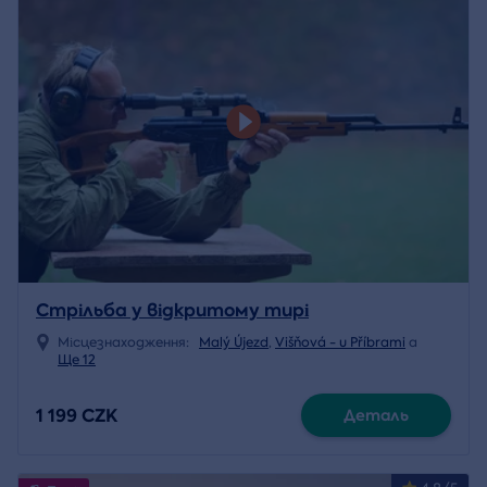
Стрільба у відкритому тирі
Місцезнаходження:
Malý Újezd
,
Višňová - u Příbrami
a
Ще 12
1 199 CZK
Деталь