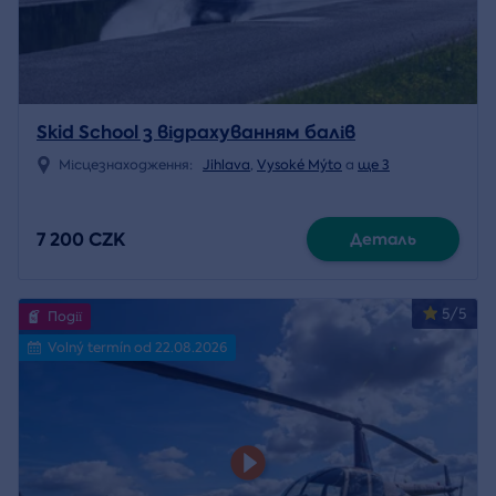
Skid School з відрахуванням балів
Місцезнаходження:
Jihlava
,
Vysoké Mýto
a
ще 3
7 200 CZK
Деталь
5/5
Події
Volný termín od 22.08.2026