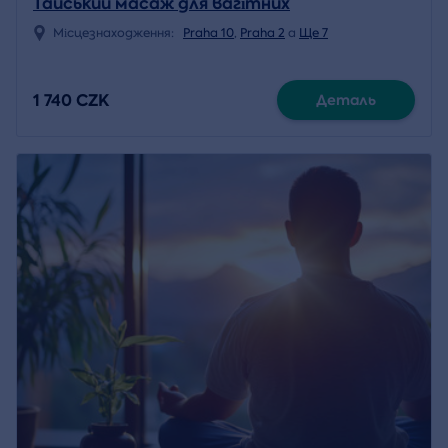
Тайський масаж для вагітних
Місцезнаходження:
Praha 10
,
Praha 2
a
Ще 7
1 740 CZK
Деталь