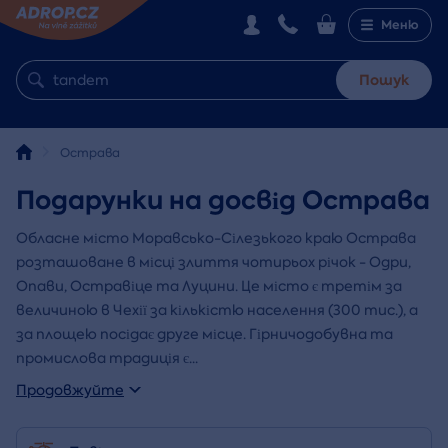
Меню
Пошук
Острава
Подарунки на досвід Острава
Обласне місто Моравсько-Сілезького краю Острава
розташоване в місці злиття чотирьох річок - Одри,
Опави, Остравіце та Луцини. Це місто є третім за
величиною в Чехії за кількістю населення (300 тис.), а
за площею посідає друге місце. Гірничодобувна та
промислова традиція є
...
Продовжуйте