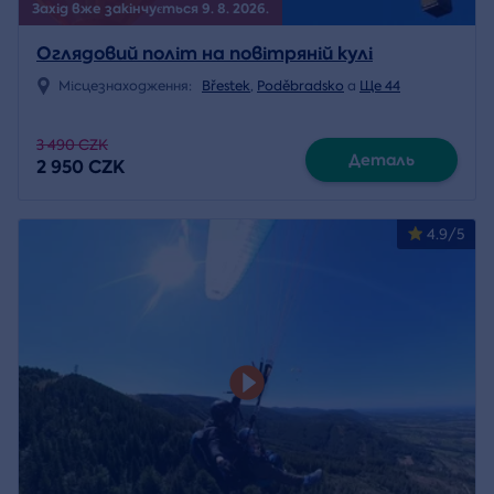
Захід вже закінчується 9. 8. 2026.
Оглядовий політ на повітряній кулі
Місцезнаходження:
Břestek
,
Poděbradsko
a
Ще 44
3 490 CZK
Деталь
2 950 CZK
4.9/5