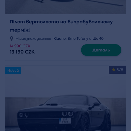
Пілот вертольота на випробувальному
терміні
Місцезнаходження:
Kladno
,
Brno Tuřany
a
Ще 40
14 990 CZK
Деталь
13 190 CZK
5/5
Новий