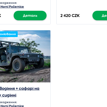
аходження:
 Horní Počernice
K
2 420 CZK
Деталь
Де
ронювання
водіння + сафарі на
 сидінні
аходження:
 Horní Počernice