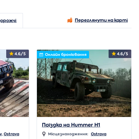
Переглянути на карті
орожчі
4.6/5
4.6/5
Онлайн бронювання
Поїздка на Hummer H1
v
,
Ostrava
Місцезнаходження:
Ostrava