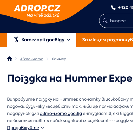
+420 4
Категорії досвіду
За місцем розташув
Авто-мото
Хаммер.
Поїздка на Hummer Exper
Випробуйте поїздку на Hummer, спочатку військовому 
подолає будь-яку місцевість так, ніби це пряма асфаль
подарунок для
авто-мото досвід
ентузіастів, які від
не бояться навіть найскладнішої місцевості.---розділь
Продовжуйте