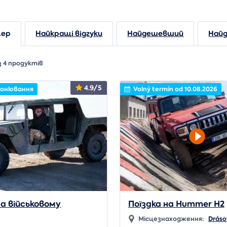
лер
Найкращі відгуки
Найдешевший
Найд
з 4 продуктів
4.9/5
ронювання
Volný termín od 10.08.2026
на військовому
Поїздка на Hummer H2
Місцезнаходження:
Dráso