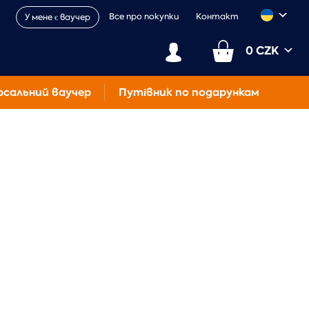
Все про покупки
Контакт
У мене є ваучер
0 CZK
рсальний ваучер
Путівник по подарункам