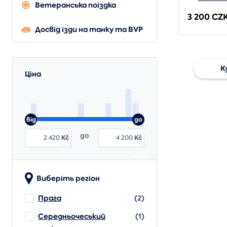
Ветеранська поїздка
3 200 CZ
Досвід їзди на танку та BVP
К
Ціна
Под
унів
від
до
тих
до
Kč
Kč
пір,
поки
Виберіть регіон
Прага
(2)
Середньочеський
(1)