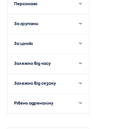
Персонажі
За групами
За ціною
Залежно від часу
Залежно від сезону
Рівень адреналіну