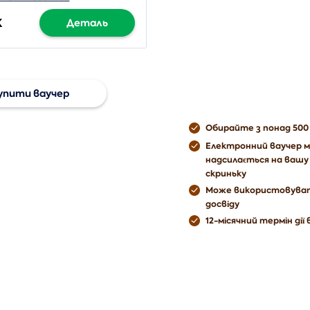
K
Деталь
упити ваучер
Обирайте з понад 500 
аруйте
Електронний ваучер 
ерсальний ваучер
надсилається на ваш
скриньку
Може використовуват
досвіду
12-місячний термін дії