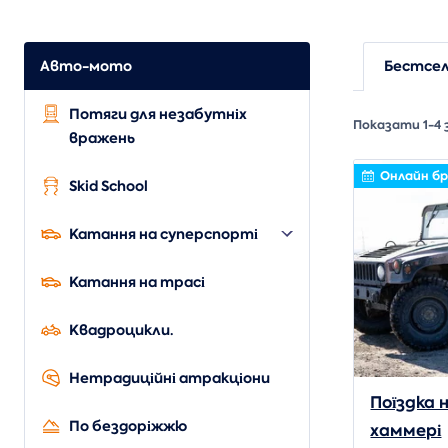
Авто-мото
Бестсе
Потяги для незабутніх
Показати 1-4 
вражень
Онлайн б
Skid School
Катання на суперспорті
Катання на трасі
Квадроцикли.
Нетрадиційні атракціони
Поїздка 
По бездоріжжю
хаммері