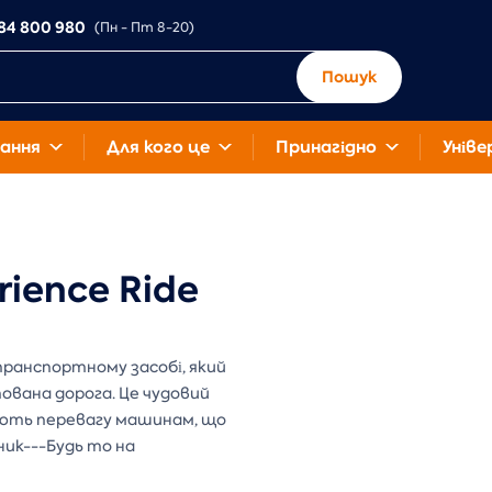
84 800 980
(Пн - Пт 8-20)
Пошук
ання
Для кого це
Принагідно
Уніве
ience Ride
транспортному засобі, який
тована дорога. Це чудовий
дають перевагу машинам, що
ник---Будь то на