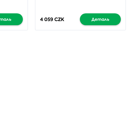
4 059 CZK
таль
Деталь