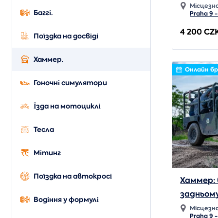
Місцезн
Баггі.
Praha 9 -
4 200 CZ
Поїздка на досвіді
Хаммер.
Онлайн б
Гоночні симулятори
Їзда на мотоциклі
Тесла
Мітинг
Поїздка на автокросі
Хаммер: 
задньому
Водіння у формулі
Місцезн
Praha 9 -