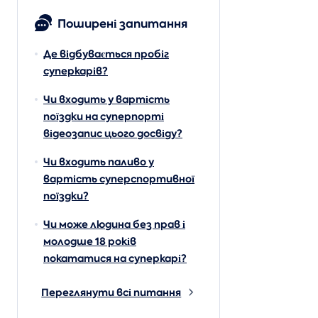
Поширені запитання
Де відбувається пробіг
суперкарів?
Чи входить у вартість
поїздки на суперпорті
відеозапис цього досвіду?
Чи входить паливо у
вартість суперспортивної
поїздки?
Чи може людина без прав і
молодше 18 років
покататися на суперкарі?
Переглянути всі питання