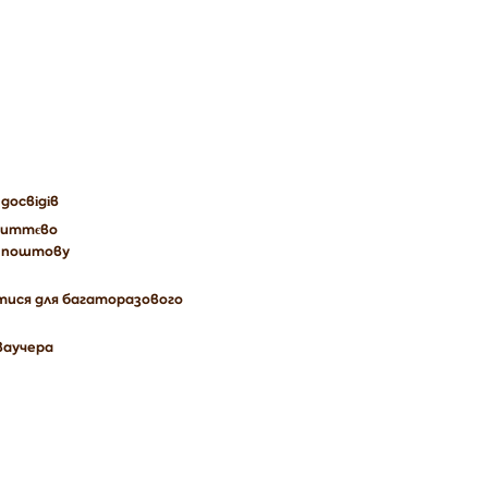
досвідів
миттєво
у поштову
ися для багаторазового
 ваучера