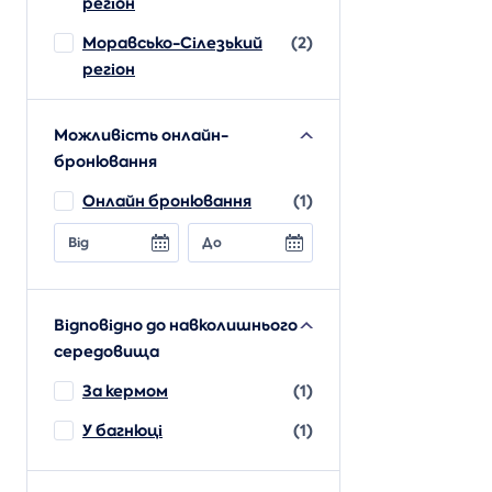
регіон
Моравсько-Сілезький
(2)
регіон
Можливість онлайн-
бронювання
Онлайн бронювання
(1)
Від
До
Відповідно до навколишнього
середовища
За кермом
(1)
У багнюці
(1)