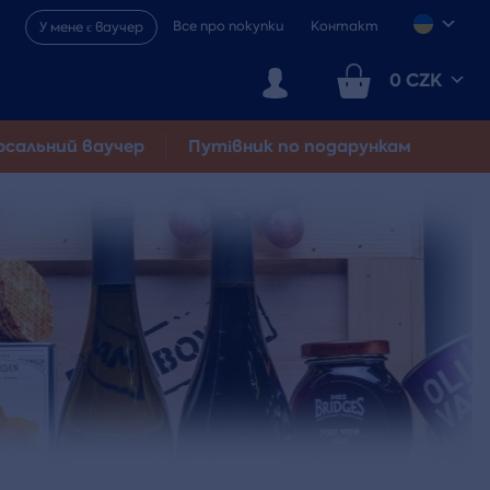
Все про покупки
Контакт
У мене є ваучер
0 CZK
рсальний ваучер
Путівник по подарункам