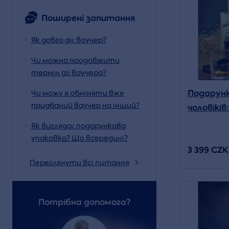
Поширені запитання
Як довго діє ваучер?
Чи можна продовжити
термін дії ваучера?
Подарунк
Чи можу я обміняти вже
придбаний ваучер на інший?
чоловіків
Fire (з л
Як виглядає подарункова
упаковка? Що всередині?
3 399 CZK
Переглянути всі питання
Потрібна допомога?