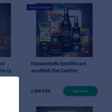
Наша порада
ля
Подарункова коробка для
ire (з
чоловіків: Ром Capitan
Bucanero Elixir Dominicano 7y (з
краубером)
2 399 CZK
аль
Деталь