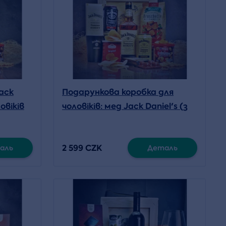
ack
Подарункова коробка для
овіків
чоловіків: мед Jack Daniel's (з
ломиком)
2 599 CZK
аль
Деталь