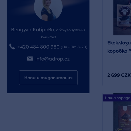
Вендула Коброва
,
обслуговування
клієнтів
Ексклюзи
+420 484 800 980
(Пн - Пт 8-20)
коробка 
info@adrop.cz
пряний" 
чоловіків
2 699 CZK
Напишіть запитання
Наша порада