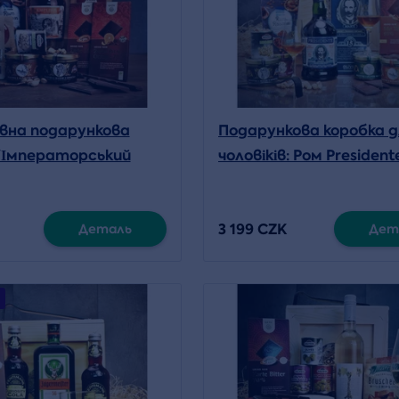
вна подарункова
Подарункова коробка д
"Імператорський
чоловіків: Ром President
з ломиком для
Años (з ломиком)
3 199 CZK
Деталь
Дет