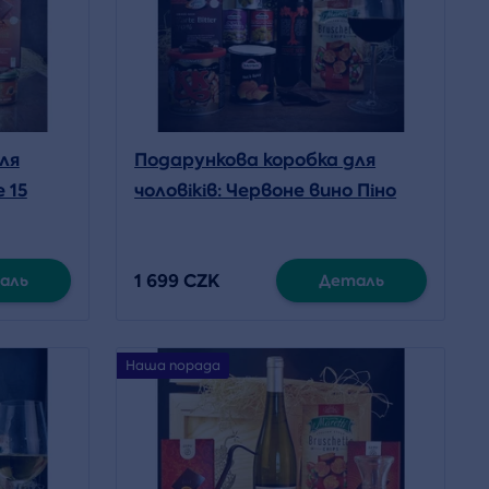
ля
Подарункова коробка для
e 15
чоловіків: Червоне вино Піно
Нуар (з ложкою)
1 699 CZK
аль
Деталь
Наша порада