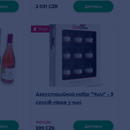
2 031 CZK
аль
Деталь
Події
Дегустаційний набір "Чилі" - 9
соусів-пюре з чилі
749 CZK
аль
Деталь
599 CZK