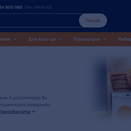
84 800 980
(Пн - Пт 8-20)
Пошук
ання
Для кого це
Принагідно
Уніве
не. У цій категорії ви
та ремісничі подарунки
Продовжуйте