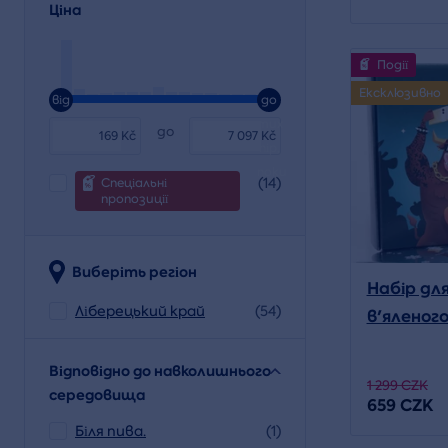
Ціна
Події
Ексклюзивно
від
до
тих
до
Kč
Kč
пір,
поки
(14)
Спеціальні
пропозиції
Виберіть регіон
Набір дл
Ліберецький край
(54)
в'яленого 
Відповідно до навколишнього
1 299 CZK
середовища
659 CZK
Біля пива.
(1)