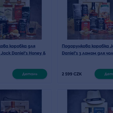
ова коробка для
Подарункова коробка J
: Jack Daniel's Honey &
Daniel's з ломом для чол
омом)
2 599 CZK
Деталь
Дет