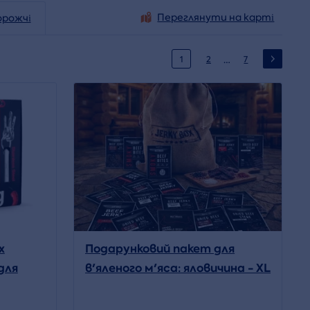
Переглянути на карті
орожчі
…
1
2
7
х
Подарунковий пакет для
для
в'яленого м'яса: яловичина - XL