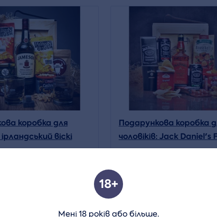
ова коробка для
Подарункова коробка д
: ірландський віскі
чоловіків: Jack Daniel's F
(з ломиком)
ломом)
2 599 CZK
Деталь
Дет
18+
Мені 18 років або більше.