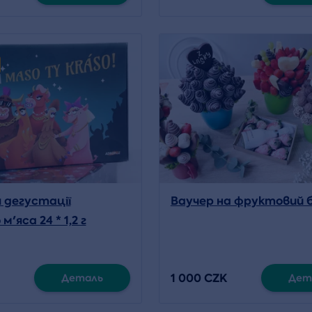
я дегустації
Ваучер на фруктовий 
м'яса 24 * 1,2 г
1 000 CZK
Деталь
Дет