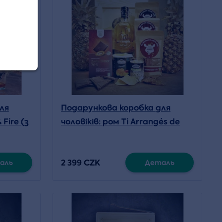
ля
Подарункова коробка для
 Fire (з
чоловіків: ром Ti Arrangés de
Ced' Ananas Victoria (з
ломиком)
2 399 CZK
аль
Деталь