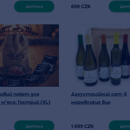
699 CZK
Деталь
Дет
овий пакет для
Дегустаційний сет: 6
 м'яса: Гострий (XL)
моравських вин
1 699 CZK
Деталь
Дет