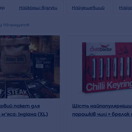
ер
Найкращі відгуки
Найдешевший
Найд
з 159 продуктів
овий пакет для
Шість найпопулярніши
 м'яса: Індіана (XL)
порошків чилі + брелок 
ключів