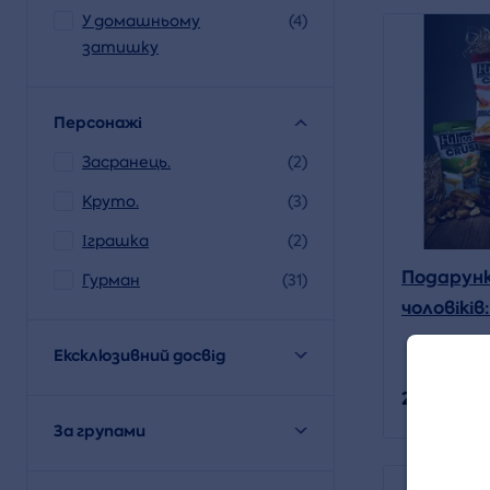
У домашньому
(4)
затишку
Персонажі
Засранець.
(2)
Круто.
(3)
Іграшка
(2)
Подарунк
Гурман
(31)
чоловіків
Jameson 
Ексклюзивний досвід
2 499 CZK
За групами