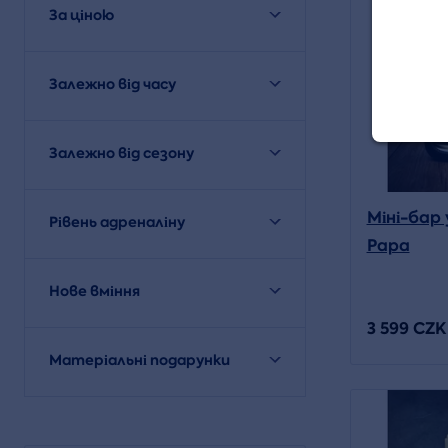
За ціною
Залежно від часу
Залежно від сезону
Міні-бар 
Рівень адреналіну
Papa
Нове вміння
3 599 CZK
Матеріальні подарунки