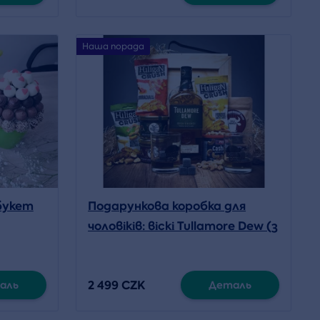
Наша порада
букет
Подарункова коробка для
чоловіків: віскі Tullamore Dew (з
ломиком)
2 499 CZK
аль
Деталь