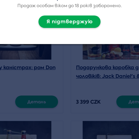
Продаж особам віком до 18 років заборонено.
Я підтверджую
у каністрах: ром Don
Подарункова коробка д
чоловіків: Jack Daniel's &
ломом)
3 399 CZK
Деталь
Дет