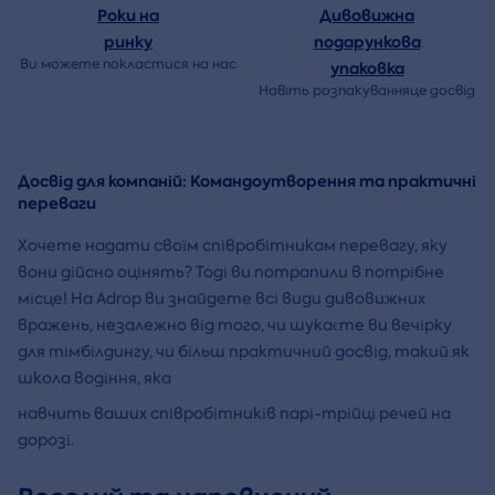
Роки на
Дивовижна
ринку
подарункова
Ви можете покластися на нас
упаковка
Навіть розпакуванняце досвід
Досвід для компаній: Командоутворення та практичні
переваги
Хочете надати своїм співробітникам перевагу, яку
вони дійсно оцінять? Тоді ви потрапили в потрібне
місце! На Adrop ви знайдете всі види дивовижних
вражень, незалежно від того, чи шукаєте ви вечірку
для тімбілдингу, чи більш практичний досвід, такий як
школа водіння, яка
навчить ваших співробітників парі-трійці речей на
дорозі.