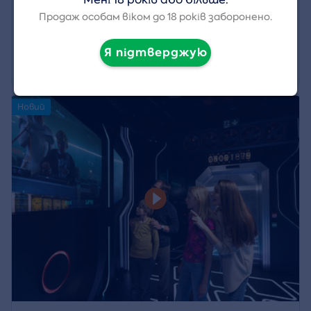
& Restaurant Prague
Продаж особам віком до 18 років заборонено.
Місцезнаходження:
Praha
Я підтверджую
500 CZK
Деталь
Новий