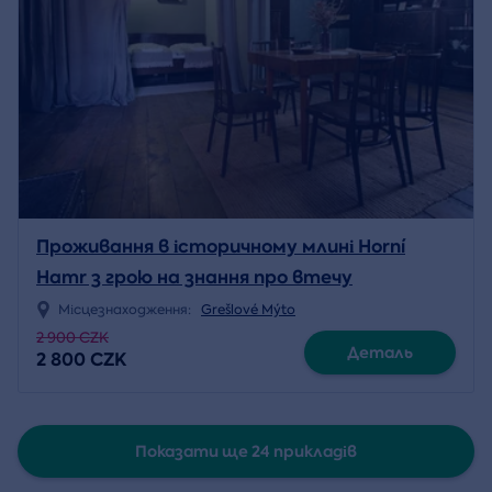
Проживання в історичному млині Horní
Hamr з грою на знання про втечу
Місцезнаходження:
Grešlové Mýto
2 900 CZK
Деталь
2 800 CZK
Показати ще 24 прикладів