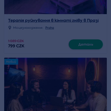
Терапія руйнування в кімнаті гніву в Празі
Місцезнаходження:
Praha
1 089 CZK
Деталь
799 CZK
Новий