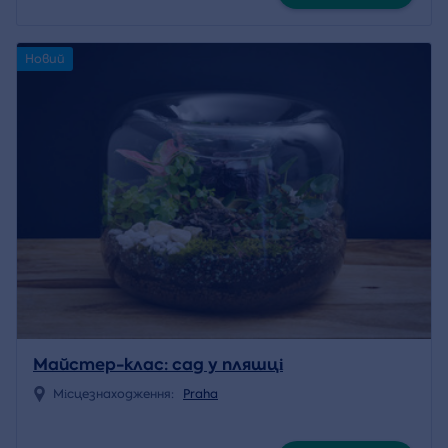
Новий
Майстер-клас: сад у пляшці
Місцезнаходження:
Praha