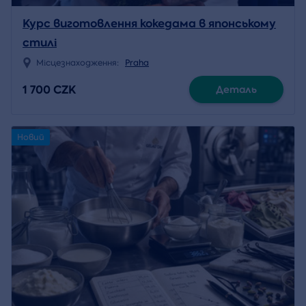
Курс виготовлення кокедама в японському
стилі
Місцезнаходження:
Praha
1 700 CZK
Деталь
Новий