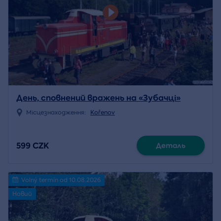
День, сповнений вражень на «Зубачці»
Місцезнаходження:
Kořenov
599 CZK
Деталь
Volný termín od 10.08.2026
Новий