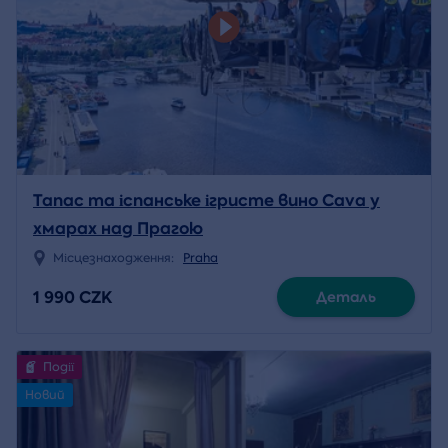
Тапас та іспанське ігристе вино Cava у
хмарах над Прагою
Місцезнаходження:
Praha
1 990 CZK
Деталь
Події
Новий