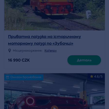
Приватна поїздка на історичному
моторному поїзді по «Зубачці»
Місцезнаходження:
Kořenov
16 990 CZK
Деталь
4.6/5
Онлайн бронювання