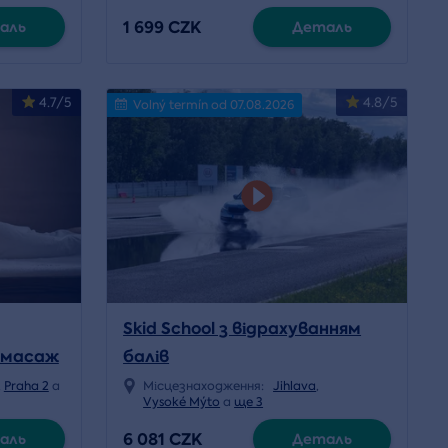
1 699 CZK
аль
Деталь
4.7/5
4.8/5
Volný termín od 07.08.2026
Skid School з відрахуванням
 масаж
балів
,
Praha 2
a
Місцезнаходження:
Jihlava
,
Vysoké Mýto
a
ще 3
6 081 CZK
аль
Деталь