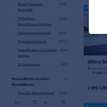
Край Градець-
(138)
Volný termí
Кралове
Південно-
(230)
Моравський регіон
Оломоуцький край
(106)
Злінський регіон
(103)
Моравсько-Сілезький
(164)
регіон
Школа бе
За кордоном
(48)
Місцезна
Hradec Kr
Можливість онлайн-
бронювання
2 999 CZK
Онлайн бронювання
(255)
Від
До
Онлайн бр