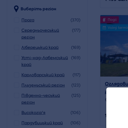
Виберіть регіон
Прага
(370)
Події
Volný termí
Середньочеський
(177)
регіон
Ліберецький край
(169)
Усті-над-Лабемський
(169)
край
Карловарський край
(117)
Оглядови
Пльзеньський регіон
(123)
гелікопт
Південно-чеський
(125)
Місцезна
регіон
Ще 45
Високогір'я
(106)
1 490 CZK
Пардубицький край
(106)