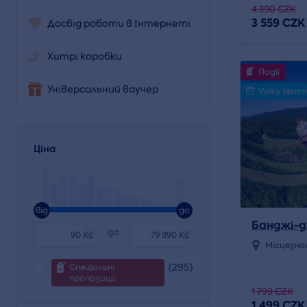
4 390 CZK
3 559 CZK
Досвід роботи в Інтернеті
Хитрі коробки
Події
Універсальний ваучер
Volný termí
Ціна
від
до
Банджі-д
тих
до
Kč
Kč
пір,
Місцезна
поки
(295)
Спеціальні
пропозиції
1 799 CZK
1 499 CZK