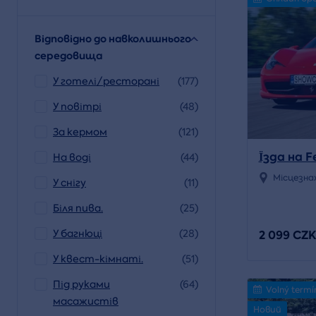
Відповідно до навколишнього
середовища
У готелі/ресторані
(177)
У повітрі
(48)
За кермом
(121)
Їзда на Fe
На воді
(44)
Місцезна
У снігу
(11)
Біля пива.
(25)
2 099 CZK
У багнюці
(28)
У квест-кімнаті.
(51)
Під руками
(64)
Volný termí
масажистів
Новий