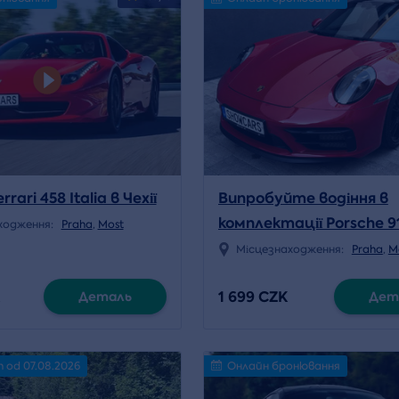
rrari 458 Italia в Чехії
Випробуйте водіння в
комплектації Porsche 9
ходження:
Praha
,
Most
Carrera T GT3
Місцезнаходження:
Praha
,
M
1 699 CZK
Деталь
Дет
n od 07.08.2026
Онлайн бронювання