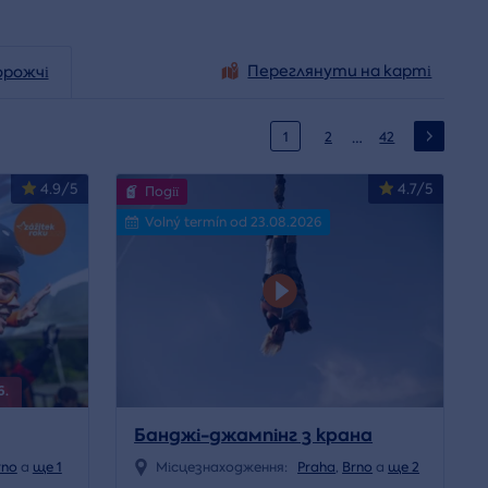
Переглянути на карті
орожчі
…
1
2
42
4.9/5
4.7/5
Події
Volný termín od 23.08.2026
6.
Банджі-джампінг з крана
rno
a
ще 1
Місцезнаходження:
Praha
,
Brno
a
ще 2