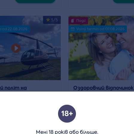
5/5
Події
n od 22.08.2026
Volný termín od 07.08.2026
й політ на
Оздоровчий відпочинок
ері
людей похилого віку
ходження:
Chomutov
,
Děčín
a
Місцезнаходження:
Písek u 
18+
14 990 CZK
Деталь
Дет
11 992 CZK
Мені 18 років або більше.