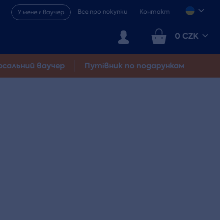
Все про покупки
Контакт
У мене є ваучер
0 CZK
рсальний ваучер
Путівник по подарункам