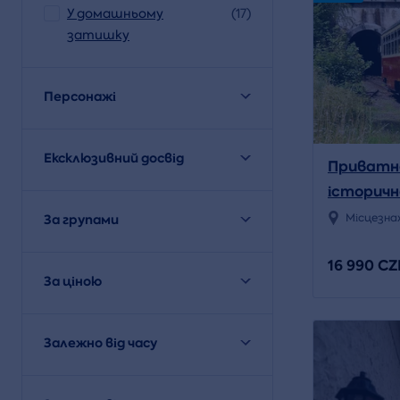
У домашньому
(17)
затишку
Персонажі
Ексклюзивний досвід
Приватна
історич
поїзді по
За групами
Місцезна
16 990 CZ
За ціною
Залежно від часу