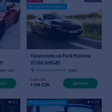
Онлайн бронювання
Прогулянка на Ford Mustang
11
GT350 SHELBY
ost
a
ще 1
Місцезнаходження:
Praha
1 599 CZK
аль
Деталь
1 199 CZK
5/5
4.7/5
Онлайн бронювання