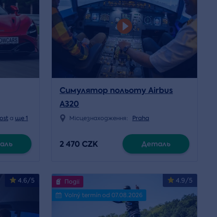
Симулятор польоту Airbus
A320
ost
a
ще 1
Місцезнаходження:
Praha
2 470 CZK
аль
Деталь
4.6/5
4.9/5
Події
Volný termín od 07.08.2026