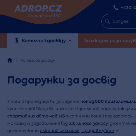
+420 4
Категорії досвіду
За місцем розташув
Категорії досвіду
Подарунки за досвід
понад 600 приголомшли
У нашій пропозиції ви знайдете
купа емоцій! Якщо ви шукаєте ідеальний подарунок для
спортивних автомобілів
з сотнями коней під капотом,
максимум задоволення від
шкільного заносу
, джентльме
дегустувати
елітний алкоголь
,
Продовжуйте