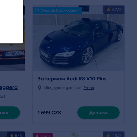
4.5/5
4.7/5
Онлайн бронювання
За кермом Audi R8 V10 Plus
leggera
Місцезнаходження:
Praha
ost
1 699 CZK
аль
Деталь
5/5
4.5/5
Події