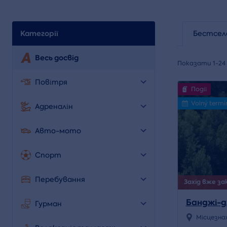
Категорії
Бестсел
Весь досвід
Показати 1-24 
Повітря
Події
Volný termí
Адреналін
Авто-мото
Спорт
Перебування
Захід вже зак
Банджі-д
Гурман
Місцезна