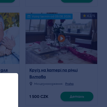
4.2/5
Volný termín od 09.08.2026
 для
Круїз на катері по річці
Влтава
Jablunkova
Місцезнаходження:
Praha
1 500 CZK
аль
Деталь