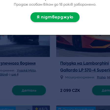
Продаж особам віком до 18 років заборонено.
4.6/5
n od 07.08.2026
Онлайн бронювання
Я підтверджую
зпечного водіння
Поїздка на Lamborghini
Gallardo LP 570-4 Super
ходження:
Vysoké Mýto
,
álové
a
ще 4
в Чехії
Місцезнаходження:
Praha
,
M
2 099 CZK
Деталь
Дет
4.6/5
онювання
Онлайн бронювання