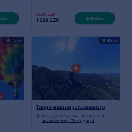
2 990 CZK
аль
Деталь
1 999 CZK
4.7/5
4.9/5
6.
Тандемний парапланеризм
Місцезнаходження:
Dolní Morava
,
Javorový Vrch - Třinec
a
ще 3