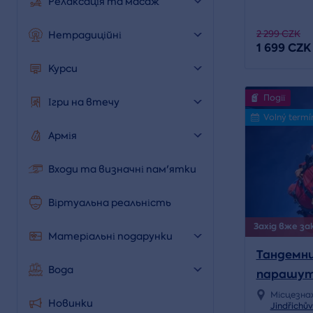
Релаксація та масаж
2 299 CZK
Нетрадиційні
1 699 CZK
Курси
Події
Ігри на втечу
Volný termí
Армія
Входи та визначні пам'ятки
Віртуальна реальність
Захід вже зак
Матеріальні подарунки
Тандемни
Вода
парашу
Місцезна
Новинки
Jindřichů