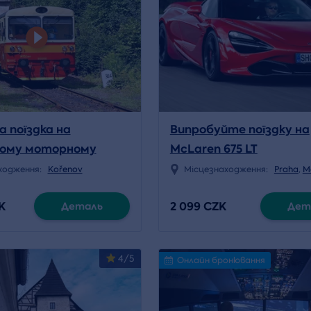
 поїздка на
Випробуйте поїздку на
ному моторному
McLaren 675 LT
 «Зубачці»
ходження:
Kořenov
Місцезнаходження:
Praha
,
M
K
2 099 CZK
Деталь
Дет
4/5
Онлайн бронювання