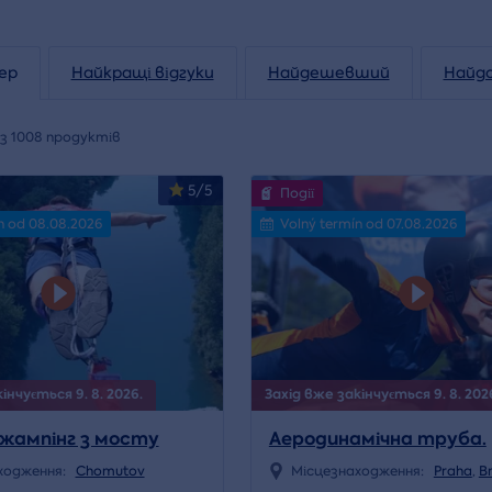
ер
Найкращі відгуки
Найдешевший
Найд
з 1008 продуктів
5/5
Події
n od 08.08.2026
Volný termín od 07.08.2026
інчується 9. 8. 2026.
Захід вже закінчується 9. 8. 202
жампінг з мосту
Аеродинамічна труба.
ходження:
Chomutov
Місцезнаходження:
Praha
,
B