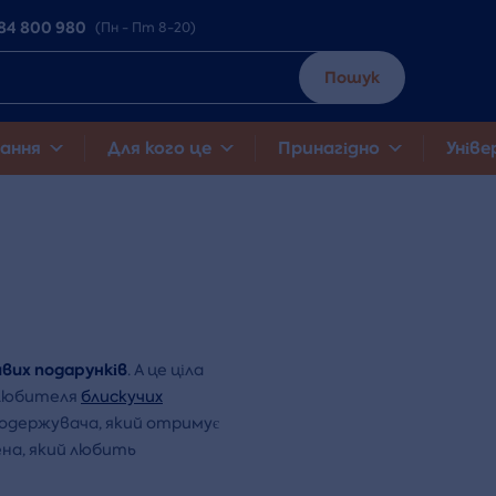
84 800 980
(Пн - Пт 8-20)
Пошук
ання
Для кого це
Принагідно
Уніве
вих подарунків
. А це ціла
 любителя
блискучих
 одержувача, який отримує
на, який любить