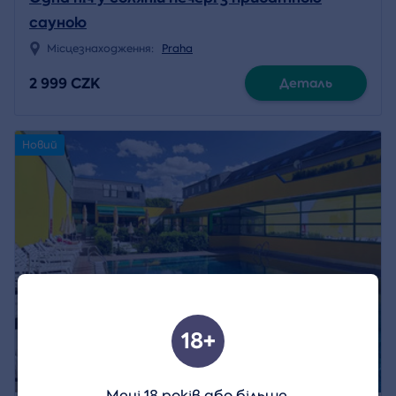
сауною
Місцезнаходження:
Praha
2 999 CZK
Деталь
Новий
18+
Мені 18 років або більше.