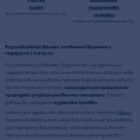
ринку
подарункова
Ви можете покластися на нас
упаковка
Навіть розпакуванняце досвід
Розслабляючий велнес, сповнений вражень у
подарунок | Adrop.cz
Розслаблюючий велнес-відпочинок - це ідеальний
подарунок для тих, хто хоче мати трохи часу для себе.
Дайте собі можливість просто відключитися, забути
насолодитися прекрасною
про всі турботи і стрес,
природою і розкішними велнес-послугами
. У нашій
оздоровчі путівки
добірці ви знайдете
навіть для одного або двох осіб по всій Чехії та
Європі
.
Просто виберіть той, який вас найбільше зацікавить.
Що підкорить ваше серце - розслаблюючий велнес-
курс для жінок чи спокійний велнес-уїк-енд для всієї