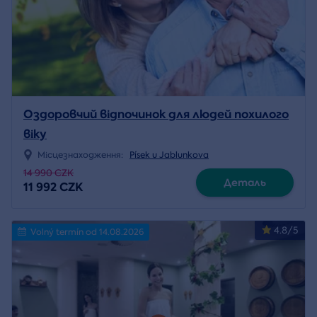
Оздоровчий відпочинок для людей похилого
віку
Місцезнаходження:
Písek u Jablunkova
14 990 CZK
Деталь
11 992 CZK
4.8/5
Volný termín od 14.08.2026