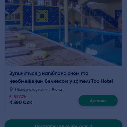
Зупиніться з напівпансіоном та
необмеженим велнесом у готелі Top Hotel
Prague ****
Місцезнаходження:
Praha
5 189 CZK
Деталь
4 590 CZK
Показати ще 24 прикладів