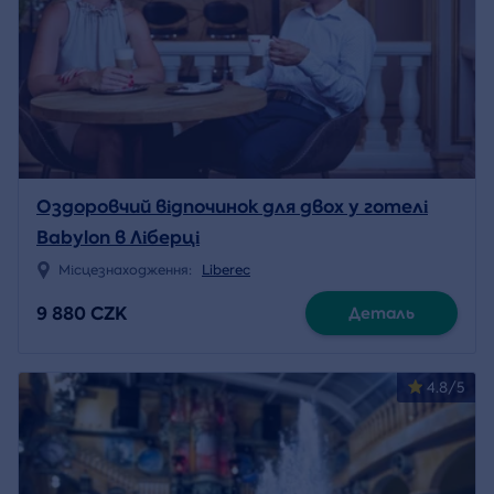
Оздоровчий відпочинок для двох у готелі
Babylon в Ліберці
Місцезнаходження:
Liberec
9 880 CZK
Деталь
4.8/5