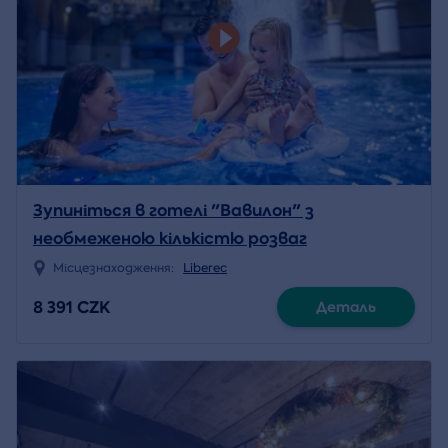
Зупиніться в готелі "Вавилон" з
необмеженою кількістю розваг
Місцезнаходження:
Liberec
8 391 CZK
Деталь