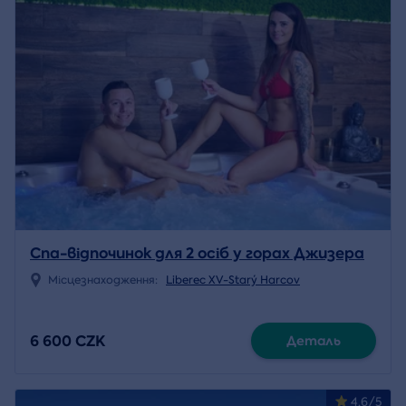
Спа-відпочинок для 2 осіб у горах Джизера
Місцезнаходження:
Liberec XV-Starý Harcov
6 600 CZK
Деталь
4.6/5