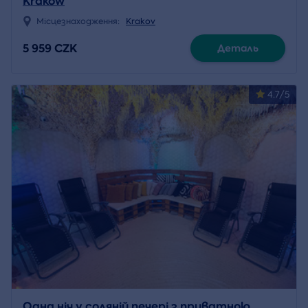
Krakow
Місцезнаходження:
Krakov
5 959 CZK
Деталь
4.7/5
Одна ніч у соляній печері з приватною