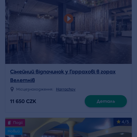
Сімейний відпочинок у Гаррахові в горах
Велетнів
Місцезнаходження:
Harrachov
11 650 CZK
Деталь
4/5
Події
Новий