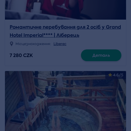
Романтичне перебування для 2 осіб у Grand
Hotel Imperial**** | Ліберець
Місцезнаходження:
Liberec
7 280 CZK
Деталь
4.6/5