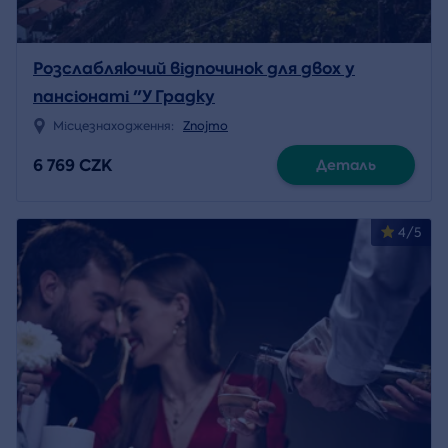
Розслабляючий відпочинок для двох у
пансіонаті "У Градку
Місцезнаходження:
Znojmo
6 769 CZK
Деталь
4/5