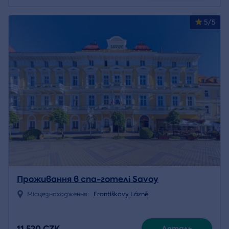
5/5
Проживання в спа-готелі Savoy
Місцезнаходження:
Františkovy Lázně
11 520 CZK
Деталь