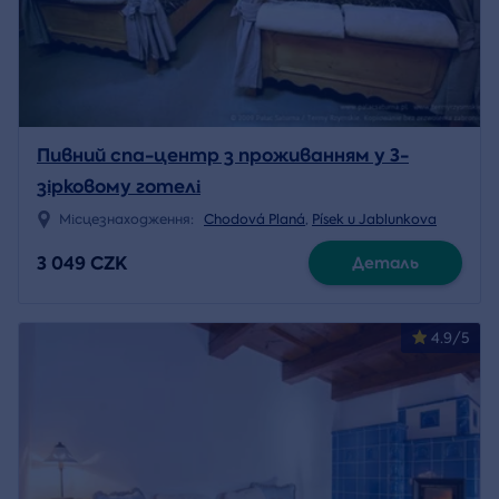
Пивний спа-центр з проживанням у 3-
зірковому готелі
Місцезнаходження:
Chodová Planá
,
Písek u Jablunkova
3 049 CZK
Деталь
4.9/5