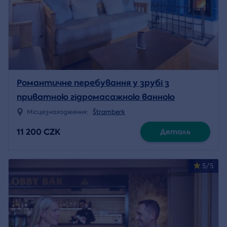
Романтичне перебування у зрубі з
приватною гідромасажною ванною
Місцезнаходження:
Štramberk
11 200 CZK
Деталь
5/5