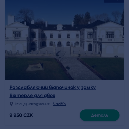
Розслабляючий відпочинок у замку
Віхтерле для двох
Місцезнаходження:
Slavičín
9 950 CZK
Деталь