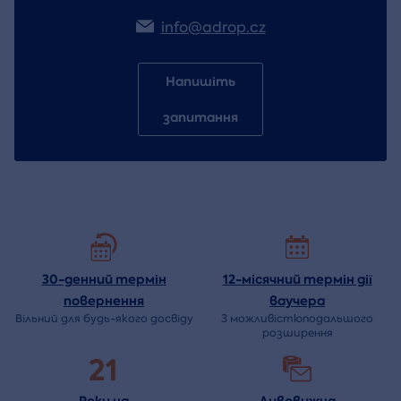
info@adrop.cz
Напишіть
запитання
30-денний термін
12-місячний термін дії
повернення
ваучера
Вільний для будь-якого досвіду
З можливістюподальшого
розширення
21
Роки на
Дивовижна