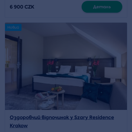
6 900 CZK
Деталь
Новий
Оздоровчий відпочинок у Szary Residence
Krakow