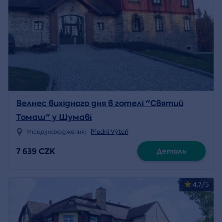
Велнес вихідного дня в готелі "Святий
Томаш" у Шумаві
Місцезнаходження:
Přední Výtoň
7 639 CZK
Деталь
4.7/5