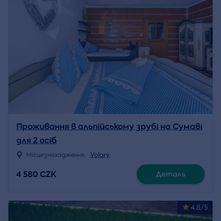
Проживання в альпійському зрубі на Сумаві
для 2 осіб
Місцезнаходження:
Volary
4 580 CZK
Деталь
4.8/5