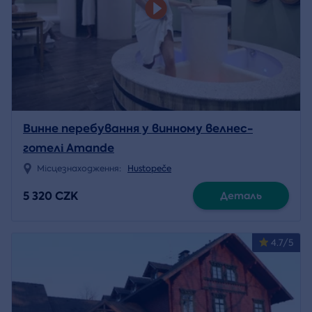
Винне перебування у винному велнес-
готелі Amande
Місцезнаходження:
Hustopeče
5 320 CZK
Деталь
4.7/5