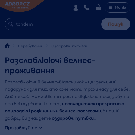
Меню
Пошук
Перебування
Оздоровчі путівки
Розслаблюючі велнес-
проживання
Розслаблюючий велнес-відпочинок - це ідеальний
подарунок для тих, хто хоче мати трохи часу для себе.
Дайте собі можливість просто відключитися, забути
насолодитися прекрасною
про всі турботи і стрес,
природою і розкішними велнес-послугами
. У нашій
оздоровчі путівки
добірці ви знайдете
...
Продовжуйте