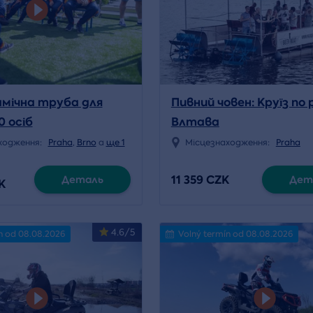
мічна труба для
Пивний човен: Круїз по р
0 осіб
Влтава
ходження:
Praha
,
Brno
a
ще 1
Місцезнаходження:
Praha
11 359 CZK
Деталь
Дет
K
4.6/5
n od 08.08.2026
Volný termín od 08.08.2026