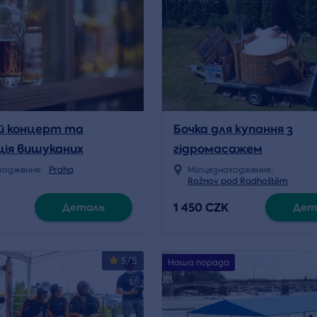
й концерт та
Бочка для купання з
ія вишуканих
гідромасажем
 напоїв
ходження:
Praha
Місцезнаходження:
Rožnov pod Radhoštěm
1 450 CZK
Деталь
Дет
5/5
Наша порада