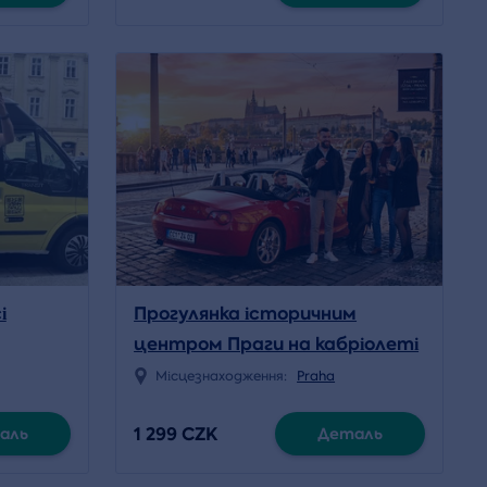
і
Прогулянка історичним
центром Праги на кабріолеті
BMW Z4
Місцезнаходження:
Praha
1 299 CZK
аль
Деталь