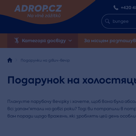
+420 4
Категорії досвіду
За місцем розташув
Подарунки на дівич-вечір
Подарунок на холостяць
Плануєте парубочу вечірку і хочете, щоб вона була аб
всі запам'ятали на довгі роки? Тоді ви потрапили в пот
вам поради щодо вражень, які зроблять цей день особли