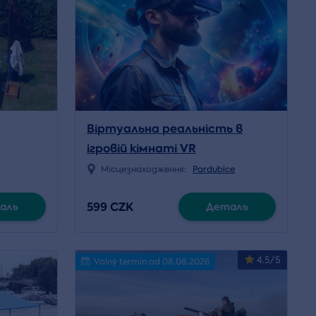
Віртуальна реальність в
ігровій кімнаті VR
Місцезнаходження:
Pardubice
599 CZK
аль
Деталь
4.5/5
Volný termín od 08.08.2026