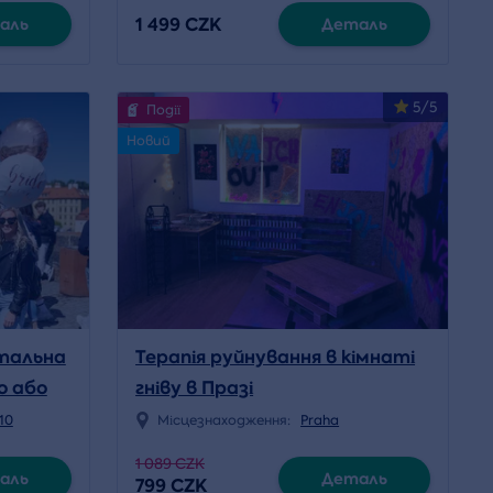
1 499 CZK
ерасою
аль
Деталь
б
5/5
Події
Новий
нтальна
Терапія руйнування в кімнаті
о або
гніву в Празі
10
Місцезнаходження:
Praha
1 089 CZK
аль
Деталь
799 CZK