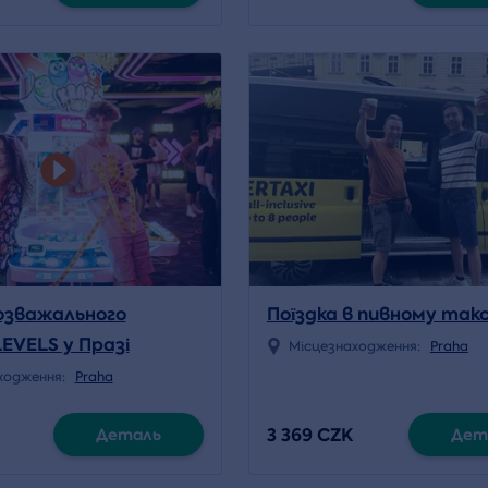
розважального
Поїздка в пивному такс
EVELS у Празі
Місцезнаходження:
Praha
ходження:
Praha
3 369 CZK
Деталь
Дет