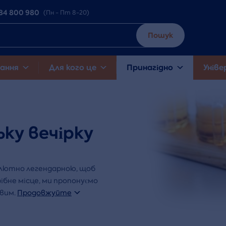
84 800 980
(Пн - Пт 8-20)
Пошук
ання
Для кого це
Принагідно
Уніве
ку вечірку
солютно легендарною, щоб
рібне місце, ми пропонуємо
вим.
Продовжуйте