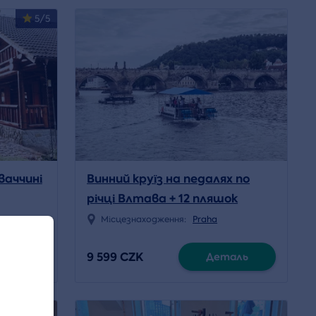
5/5
ваччині
Винний круїз на педалях по
річці Влтава + 12 пляшок
просекко
ca
Місцезнаходження:
Praha
9 599 CZK
аль
Деталь