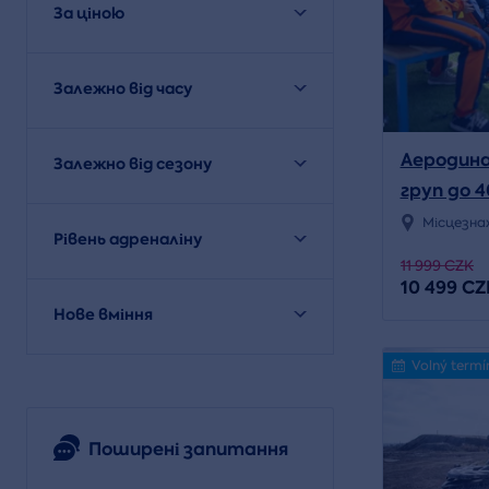
За ціною
Залежно від часу
Аеродина
Залежно від сезону
груп до 4
Місцезна
Рівень адреналіну
11 999 CZK
10 499 CZ
Нове вміння
Volný termí
Поширені запитання