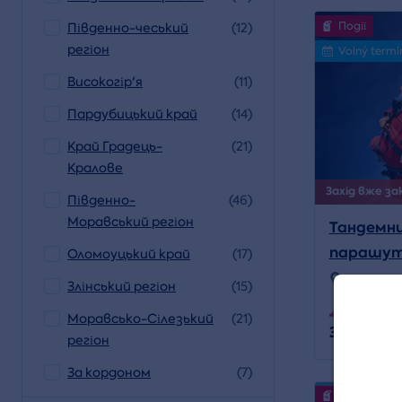
Події
Південно-чеський
(12)
регіон
Volný termí
Високогір'я
(11)
Пардубицький край
(14)
Край Градець-
(21)
Кралове
Захід вже зак
Південно-
(46)
Моравський регіон
Тандемни
парашу
Оломоуцький край
(17)
Місцезна
Злінський регіон
(15)
Jindřichů
4 390 CZK
Моравсько-Сілезький
(21)
3 559 CZK
регіон
За кордоном
(7)
Події