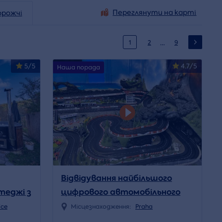
Переглянути на карті
орожчі
…
1
2
9
5/5
4.7/5
Наша порада
Відвідування найбільшого
теджі з
цифрового автомобільного
ванням
треку в Чехії Etnadrom
ice
Місцезнаходження:
Praha