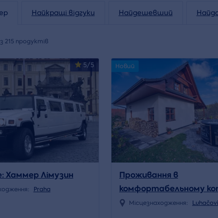
ер
Найкращі відгуки
Найдешевший
Найд
з 215 продуктів
5/5
Новий
e: Хаммер Лімузин
Проживання в
комфортабельному ко
ходження:
Praha
необмеженим користу
Місцезнаходження:
Luhačov
оздоровчою бочкою з