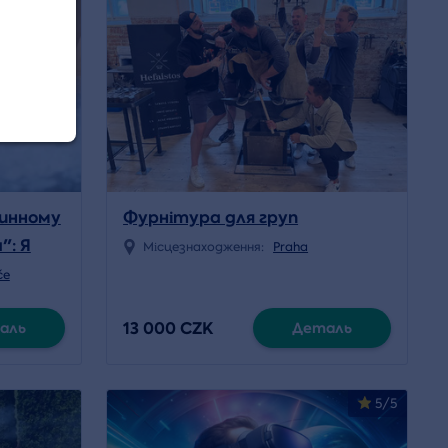
винному
Фурнітура для груп
": Я
Місцезнаходження:
Praha
če
13 000 CZK
аль
Деталь
5/5