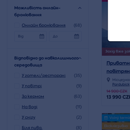
Можливість онлайн-
бронювання
Онлайн бронювання
(68)
Від
До
Захід вже зак
Відповідно до навколишнього
Приватни
середовища
повітряні
У готелі/ресторані
(35)
Місцезна
Pardubick
У повітрі
(9)
14 900 CZK
За кермом
(63)
13 990 CZ
На воді
(11)
У снігу
(2)
Volný termí
Ексклюзивно
Біля пива.
(8)