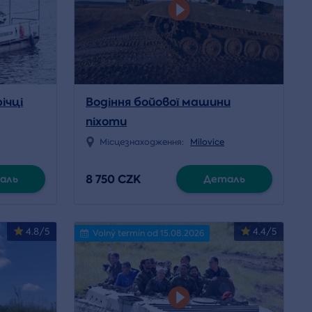
ічці
Водіння бойової машини
піхоти
Місцезнаходження:
Milovice
8 750 CZK
аль
Деталь
4.8/5
4.4/5
Volný termín od 15.08.2026