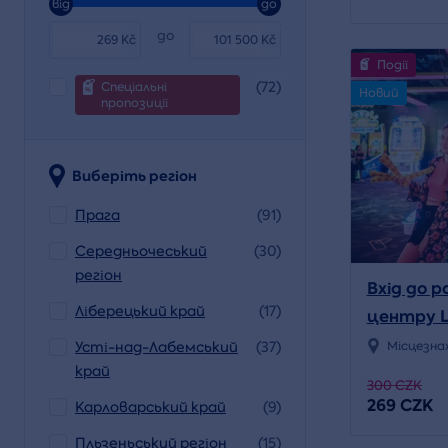
від
до
тих
до
Kč
Kč
пір,
Події
поки
(72)
Спеціальні
Новий
пропозиції
Виберіть регіон
Прага
(91)
Середньочеський
(30)
регіон
Вхід до 
Ліберецький край
(17)
центру L
Усті-над-Лабемський
(37)
Місцезна
край
300 CZK
269 CZK
Карловарський край
(9)
Пльзеньський регіон
(15)