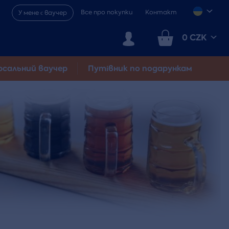
Все про покупки
Контакт
У мене є ваучер
0 CZK
рсальний ваучер
Путівник по подарункам