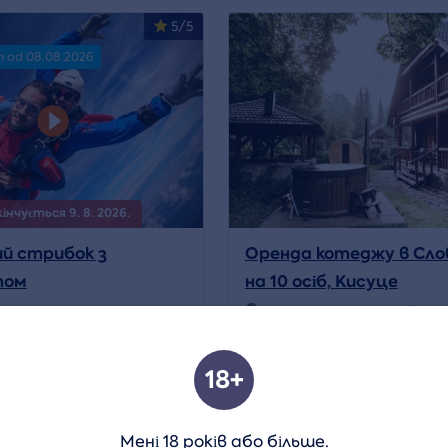
5/5
n od 08.08.2026
інчується 9. 8. 2026.
й стрибок з
Оренда котеджу в Сло
том
на 10 осіб, Кисуце
ходження:
Rokycany
,
Місцезнаходження:
Oščadni
v Hradec
a
Ще 18
19 975 CZK
Деталь
Дет
18+
5/5
Мені 18 років або більше.
Volný termín od 08.08.2026