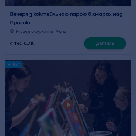
Вечеря з коктейльною парою в хмарах над
Прагою
Місцезнаходження:
Praha
4 190 CZK
Деталь
Новий