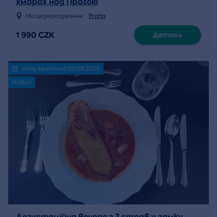
хмарах над Прагою
Місцезнаходження:
Praha
1 990 CZK
Деталь
Volný termín od 09.08.2026
Новий
Дегустаційна вечеря з 7 страв у замку