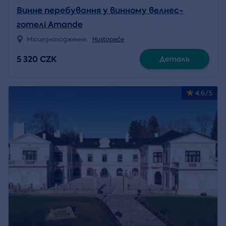
Винне перебування у винному велнес-
готелі Amande
Місцезнаходження:
Hustopeče
5 320 CZK
Деталь
4.6/5