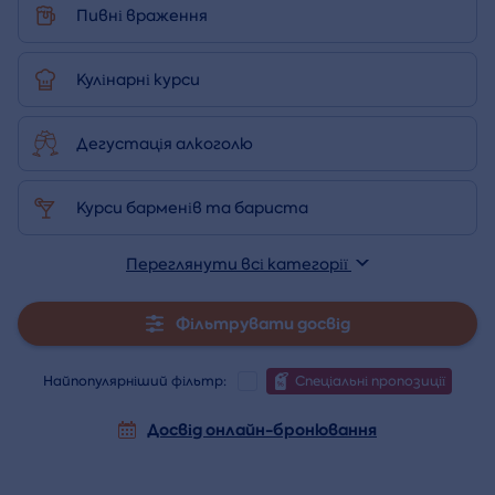
Пивні враження
Кулінарні курси
Дегустація алкоголю
Курси барменів та бариста
Переглянути всі категорії
Фільтрувати досвід
Найпопулярніший фільтр:
Спеціальні пропозиції
Досвід онлайн-бронювання