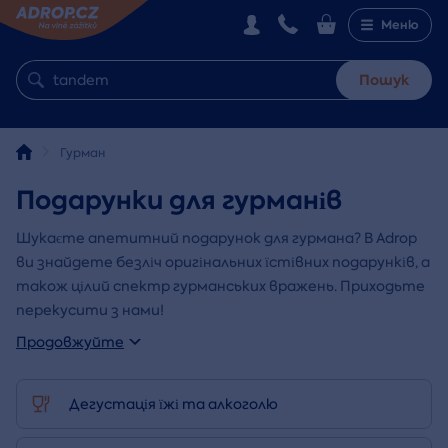
Меню
Пошук
Гурман
Подарунки для гурманів
Шукаєте апетитний подарунок для гурмана? В Adrop
ви знайдете безліч оригінальних їстівних подарунків, а
також цілий спектр гурманських вражень. Приходьте
перекусити з нами!
Продовжуйте
Дегустація їжі та алкоголю