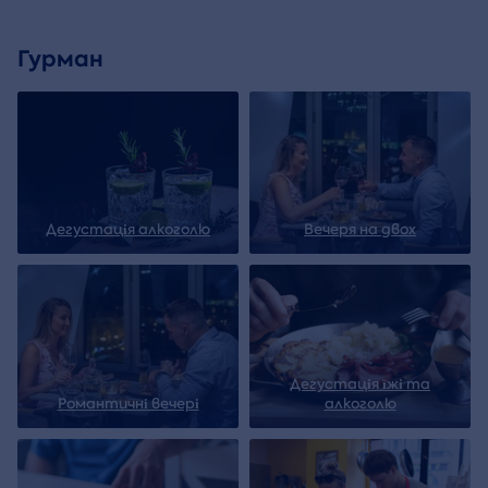
Гурман
Дегустація алкоголю
Вечеря на двох
Дегустація їжі та
Романтичні вечері
алкоголю