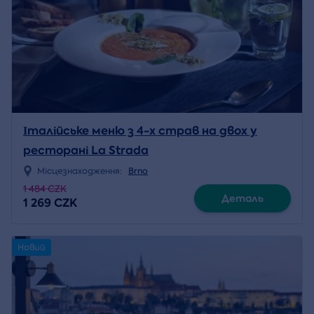
Італійське меню з 4-х страв на двох у
ресторані La Strada
Місцезнаходження:
Brno
1 484 CZK
Деталь
1 269 CZK
Новий