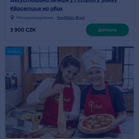
Квасетице на двох
Місцезнаходження:
Havlíčkův Brod
3 900 CZK
Деталь
Новий