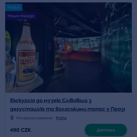
Новий
Наша порада
Екскурсія до музею Слівовіца з
дегустацією та волоськими тапас у Празі
Місцезнаходження:
Praha
490 CZK
Деталь