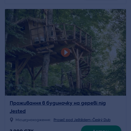
Проживання в будиночку на дереві під
Jested
Місцезнаходження:
Proseč pod Ještědem-Český Dub