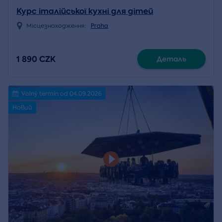
Курс італійської кухні для дітей
Місцезнаходження:
Praha
1 890 CZK
Деталь
Volný termín od 04.09.2026
Новий