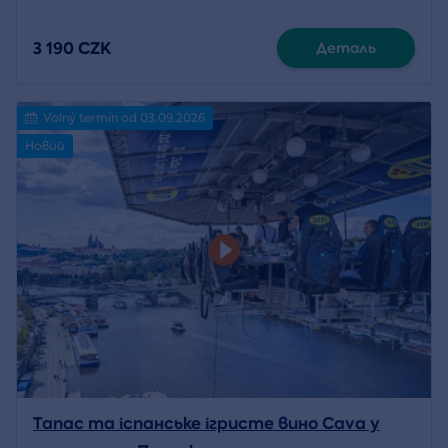
3 190 CZK
Деталь
Volný termín od 03.09.2026
Новий
Тапас та іспанське ігристе вино Cava у