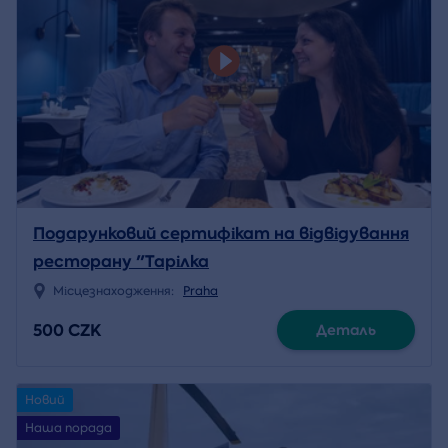
Подарунковий сертифікат на відвідування
ресторану "Тарілка
Місцезнаходження:
Praha
500 CZK
Деталь
Новий
Наша порада