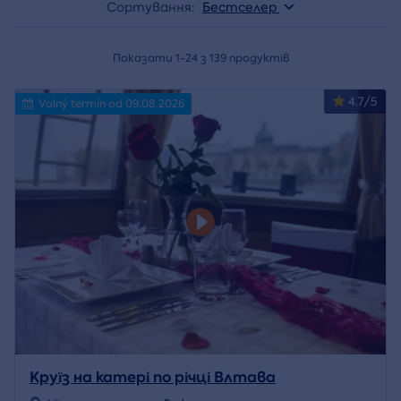
Сортування:
Бестселер
Показати 1-24 з 139 продуктів
4.7/5
Volný termín od 09.08.2026
Круїз на катері по річці Влтава