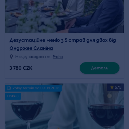
Дегустаційне меню з 5 страв для двох від
Ондржея Сланіна
Місцезнаходження:
Praha
3 780 CZK
Деталь
5/5
Volný termín od 09.08.2026
Новий