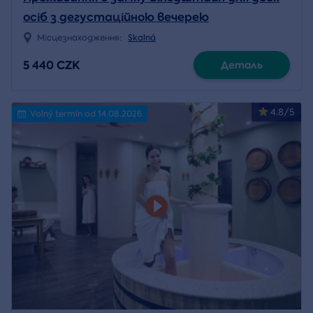
осіб з дегустаційною вечерею
Місцезнаходження:
Skalná
5 440 CZK
Деталь
4.8/5
Volný termín od 14.08.2026