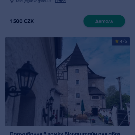
Місцезнаходження:
Praha
1 500 CZK
Деталь
4/5
Проживання в замку Вільдштайн для двох