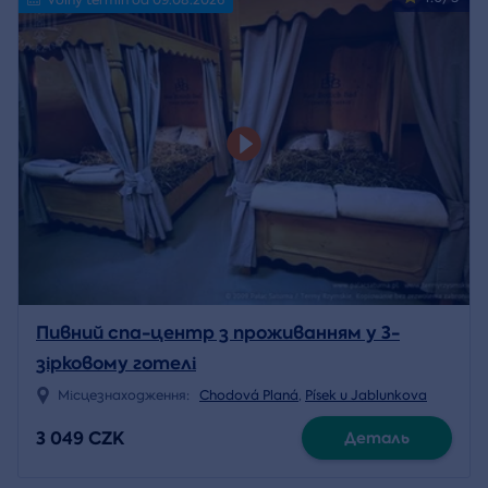
Пивний спа-центр з проживанням у 3-
зірковому готелі
Місцезнаходження:
Chodová Planá
,
Písek u Jablunkova
3 049 CZK
Деталь