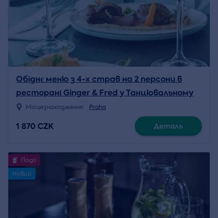
Обіднє меню з 4-х страв на 2 персони в
ресторані Ginger & Fred у Танцювальному
домі
Місцезнаходження:
Praha
1 870 CZK
Деталь
Події
Новий