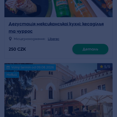
Дегустація мексиканської кухні: кесаділья
та чуррос
Місцезнаходження:
Liberec
250 CZK
Деталь
5/5
Volný termín od 09.08.2026
Новий