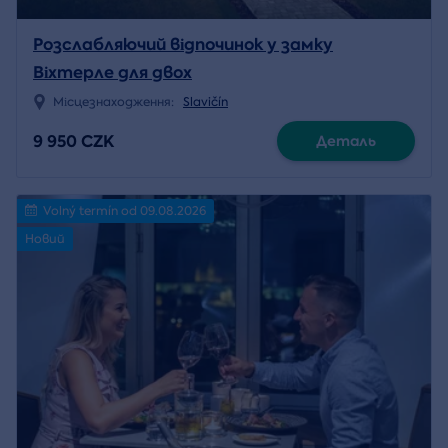
Розслабляючий відпочинок у замку
Віхтерле для двох
Місцезнаходження:
Slavičín
9 950 CZK
Деталь
Volný termín od 09.08.2026
Новий