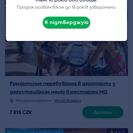
Наша порада
Продаж особам віком до 18 років заборонено.
Я підтверджую
Романтичне перебування в аеропорту з
дегустаційним меню в ресторані MG
Місцезнаходження:
Mladá Boleslav
7 815 CZK
Деталь
4.6/5
Volný termín od 09.08.2026