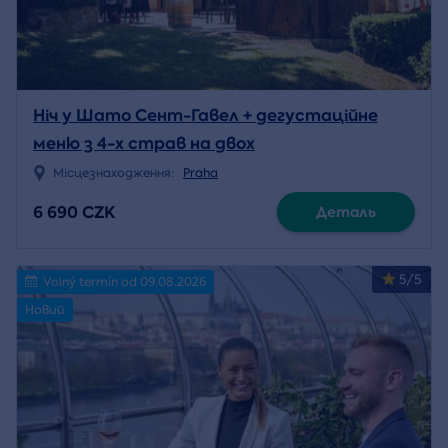
Ніч у Шато Сент-Гавел + дегустаційне
меню з 4-х страв на двох
Місцезнаходження:
Praha
6 690 CZK
Деталь
5/5
Volný termín od 09.08.2026
Новий