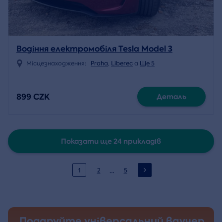
Водіння електромобіля Tesla Model 3
Місцезнаходження:
Praha
,
Liberec
a
Ще 5
899 CZK
Деталь
Показати ще 24 прикладів
…
1
2
5
Подаруйте універсальний ваучер