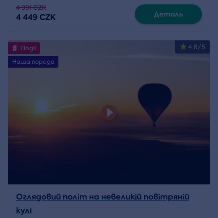
4 991 CZK
Деталь
4 449 CZK
4.8/5
Події
Наша порада
Оглядовий політ на невеликій повітряній
кулі