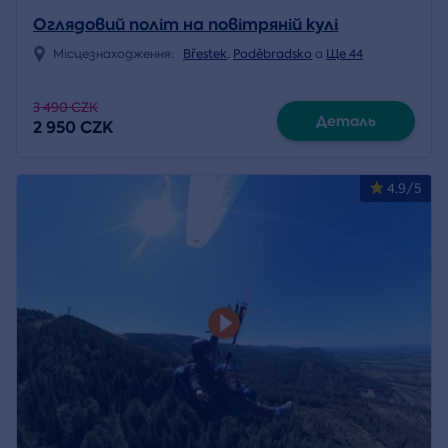
Оглядовий політ на повітряній кулі
Місцезнаходження:
Břestek
,
Poděbradsko
a
Ще 44
3 490 CZK
Деталь
2 950 CZK
4.9/5