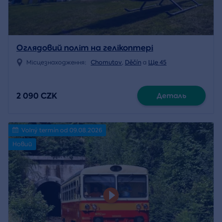
Оглядовий політ на гелікоптері
Місцезнаходження:
Chomutov
,
Děčín
a
Ще 45
2 090 CZK
Деталь
Volný termín od 09.08.2026
Новий