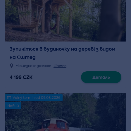
Зупиніться в будиночку на дереві з видом
на Єштед
Місцезнаходження:
Liberec
4 199 CZK
Деталь
Volný termín od 09.08.2026
Новий