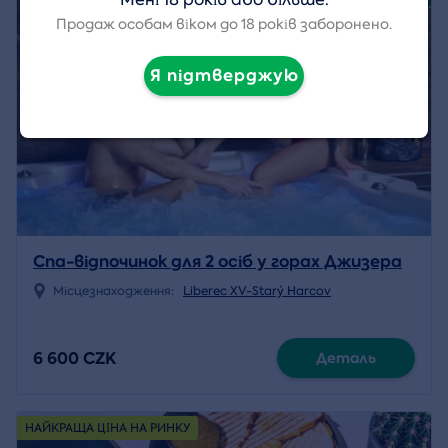
Продаж особам віком до 18 років заборонено.
Я підтверджую
Спа-відпочинок для 2 осіб у горах Джизера
Місцезнаходження:
Liberec XV-Starý Harcov
6 600 CZK
Деталь
НАЙКРАЩА ЦІНА НА РИНКУ