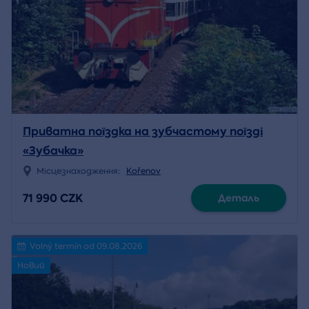
Приватна поїздка на зубчастому поїзді
«Зубачка»
Місцезнаходження:
Kořenov
71 990 CZK
Деталь
Volný termín od 09.08.2026
Новий