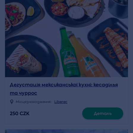
Дегустація мексиканської кухні: кесаділья
та чуррос
Місцезнаходження:
Liberec
250 CZK
Деталь