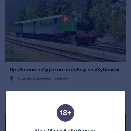
Приватна поїздка на паровозi по «Зубачці»
Місцезнаходження:
Kořenov
77 890 CZK
Деталь
18+
4.8/5
Мені 18 років або більше.