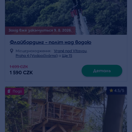
Захід вже закінчується 9. 8. 2026.
Флайбординг - політ над водою
Місцезнаходження:
Vrané nad Vltavou
,
Praha 4 (Vodpočívárna)
a
Ще 15
1 699 CZK
Деталь
1 590 CZK
4.5/5
Події