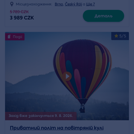
Місцезнаходження:
Brno
,
Český Ráj
a
Ще 7
5 789 CZK
Деталь
3 989 CZK
5/5
Події
Захід вже закінчується 9. 8. 2026.
Приватний політ на повітряній кулі