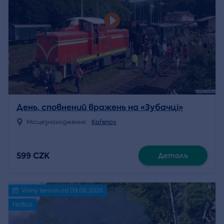
День, сповнений вражень на «Зубачці»
Місцезнаходження:
Kořenov
599 CZK
Деталь
Volný termín od 09.08.2026
Новий