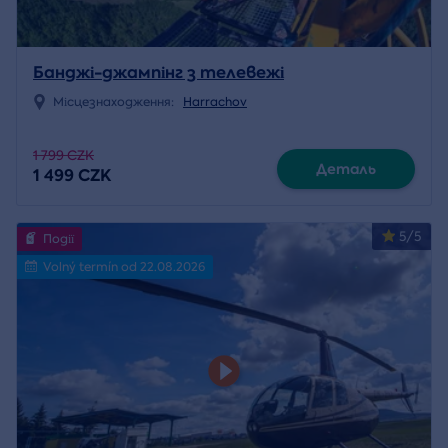
Банджі-джампінг з телевежі
Місцезнаходження:
Harrachov
1 799 CZK
Деталь
1 499 CZK
5/5
Події
Volný termín od 22.08.2026