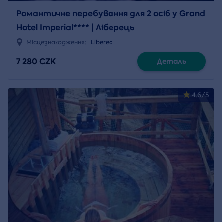
Романтичне перебування для 2 осіб у Grand
Hotel Imperial**** | Ліберець
Місцезнаходження:
Liberec
7 280 CZK
Деталь
4.6/5