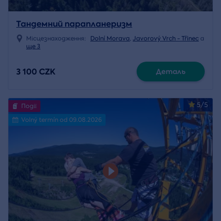
Тандемний парапланеризм
Місцезнаходження:
Dolní Morava
,
Javorový Vrch - Třinec
a
ще 3
3 100 CZK
Деталь
5/5
Події
Volný termín od 09.08.2026