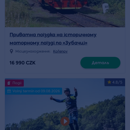
Приватна поїздка на історичному
моторному поїзді по «Зубачці»
Місцезнаходження:
Kořenov
16 990 CZK
Деталь
4.8/5
Події
Volný termín od 09.08.2026