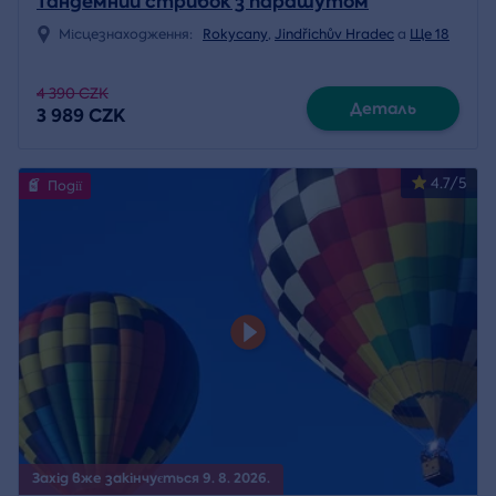
Тандемний стрибок з парашутом
Місцезнаходження:
Rokycany
,
Jindřichův Hradec
a
Ще 18
4 390 CZK
Деталь
3 989 CZK
4.7/5
Події
Захід вже закінчується 9. 8. 2026.