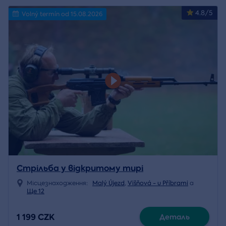
4.8/5
Volný termín od 15.08.2026
Стрільба у відкритому тирі
Місцезнаходження:
Malý Újezd
,
Višňová - u Příbrami
a
Ще 12
1 199 CZK
Деталь