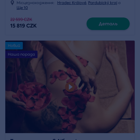
Місцезнаходження:
Hradec Králové
,
Pardubický kraj
a
Ще 10
22 599 CZK
Деталь
15 819 CZK
Новий
Наша порада