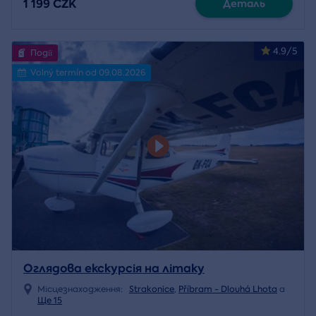
1 199 CZK
Деталь
4.9/5
Події
Volný termín od 09.08.2026
Оглядова екскурсія на літаку
Місцезнаходження:
Strakonice
,
Příbram - Dlouhá Lhota
a
Ще 15