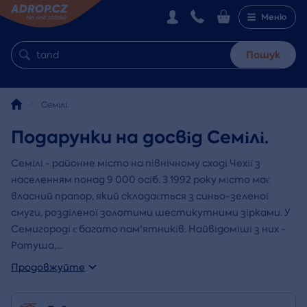
Меню
Пошук
Семілі.
Подарунки на досвід Семілі.
Семілі - районне місто на північному сході Чехії з
населенням понад 9 000 осіб. З 1992 року місто має
власний прапор, який складається з синьо-зеленої
смуги, розділеної золотими шестикутними зірками. У
Семигороді є багато пам'ятників. Найвідоміші з них -
Ратуша,
...
Продовжуйте