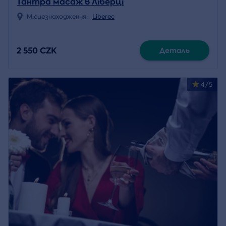
Тантра масаж в Ліберці
Місцезнаходження:
Liberec
2 550 CZK
Деталь
4/5