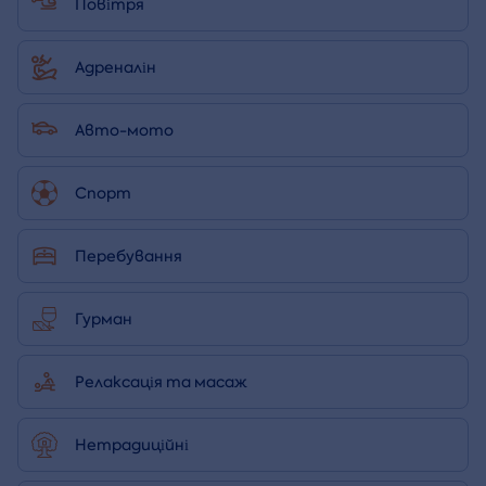
Повітря
Адреналін
Авто-мото
Спорт
Перебування
Гурман
Релаксація та масаж
Нетрадиційні