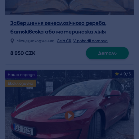
Завершення генеалогічного дерева,
батьківська або материнська лінія
Місцезнаходження:
Celá ČR
,
V pohodlí domova
8 950 CZK
Деталь
4.9/5
Наша порада
Ексклюзивно