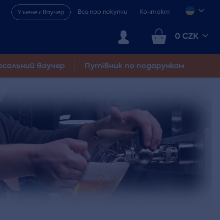
Все про покупки
Контакт
У мене є ваучер
0 CZK
рсальний ваучер
Путівник по подарункам