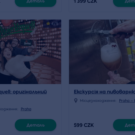
K
1 399 CZK
Деталь
Дет
4/5
quell: оригінальний
Екскурсія на пивоварню
Місцезнаходження:
Praha – 
ходження:
Praha
599 CZK
Деталь
Дет