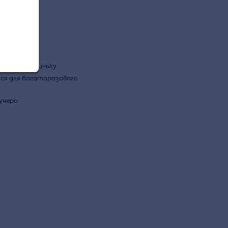
свідів
ттєво
поштову скриньку
ся для багаторазового
аучера