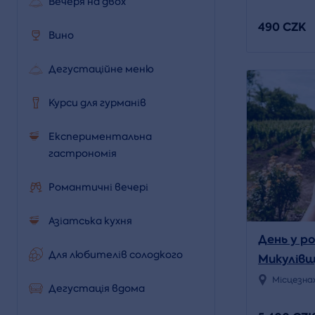
Вечеря на двох
490 CZK
Вино
Дегустаційне меню
Курси для гурманів
Експериментальна
гастрономія
Романтичні вечері
Азіатська кухня
День у ро
Для любителів солодкого
Микулівщ
та дегус
Місцезна
Дегустація вдома