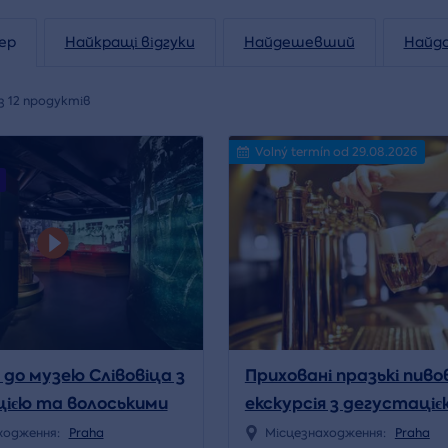
ер
Найкращі відгуки
Найдешевший
Найд
з 12 продуктів
Volný termín od 29.08.2026
 до музею Слівовіца з
Приховані празькі пиво
ією та волоськими
екскурсія з дегустаціє
Празі
ходження:
Praha
Місцезнаходження:
Praha