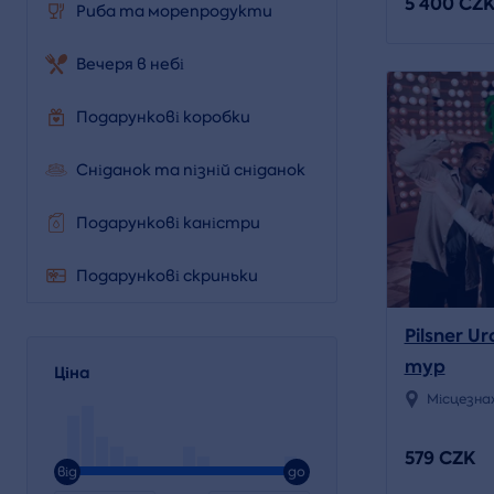
5 400 CZ
Риба та морепродукти
Вечеря в небі
Подарункові коробки
Сніданок та пізній сніданок
Подарункові каністри
Подарункові скриньки
Pilsner Ur
тур
Ціна
Місцезна
579 CZK
від
до