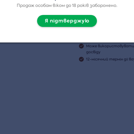
Продаж особам віком до 18 років заборонено.
упити ваучер
Я підтверджую
Обирайте з понад 500 до
аруйте
Електронний ваучер ми
ерсальний ваучер
надсилається на вашу 
Може використовувати
досвіду
12-місячний термін дії в