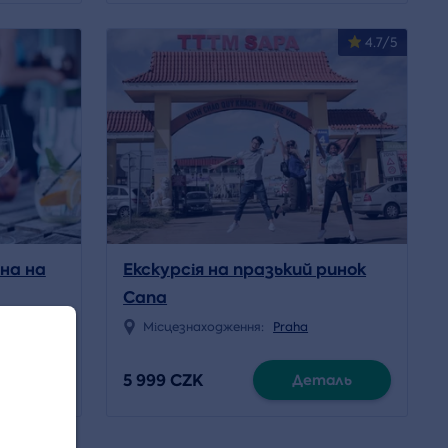
4.7/5
на на
Екскурсія на празький ринок
Сапа
na Moravě
Місцезнаходження:
Praha
5 999 CZK
аль
Деталь