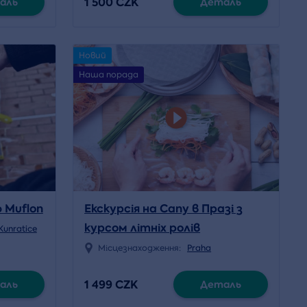
1 500 CZK
аль
Деталь
Новий
Наша порада
 Muflon
Екскурсія на Сапу в Празі з
курсом літніх ролів
Kunratice
Місцезнаходження:
Praha
1 499 CZK
аль
Деталь