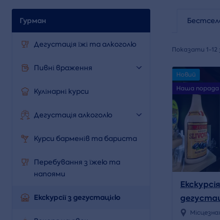
Гурман
Бестсел
Дегустація їжі та алкоголю
Показати 1-12 
Пивні враження
Новий
Наша порада
Кулінарні курси
Дегустація алкоголю
Курси барменів та бариста
Перебування з їжею та
напоями
Екскурсія
Екскурсії з дегустацією
дегустац
тапас у 
Місцезна