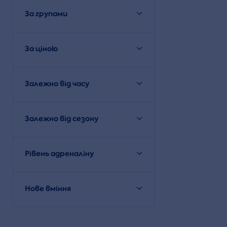
За групами
За ціною
Залежно від часу
Залежно від сезону
Рівень адреналіну
Нове вміння