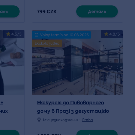
799 CZK
аль
Деталь
4.5/5
4.8/5
Volný termín od 10.08.2026
Ексклюзивно
 +
Екскурсія до Пивоварного
них
дому в Празі з дегустацією
Місцезнаходження:
Praha