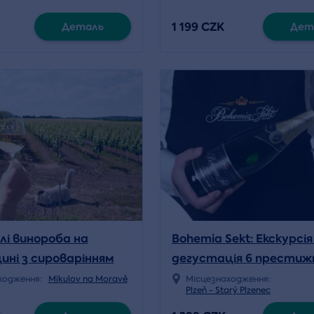
1 199 CZK
Деталь
Дет
лі винороба на
Bohemia Sekt: Екскурсія
ині з сироварінням
дегустація 6 престиж
тацією вин
ігристих вин
ходження:
Mikulov na Moravě
Місцезнаходження:
Plzeň - Starý Plzenec