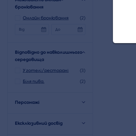
бронювання
К
Онлайн бронювання
(2)
Від
До
Под
унів
Відповідно до навколишнього
середовища
У готелі/ресторані
(3)
Біля пива.
(2)
Персонажі
Ексклюзивний досвід