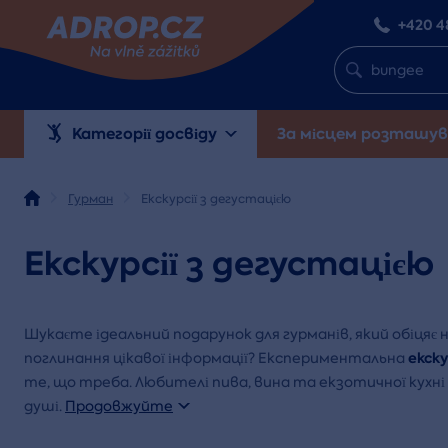
+420 4
Категорії досвіду
За місцем розташув
Гурман
Екскурсії з дегустацією
Екскурсії з дегустацією
Шукаєте ідеальний подарунок для гурманів, який обіцяє 
екску
поглинання цікавої інформації? Експериментальна
те, що треба. Любителі пива, вина та екзотичної кухн
душі.
Продовжуйте