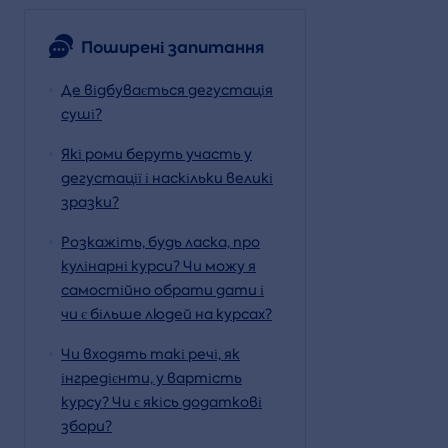
Поширені запитання
Де відбувається дегустація
суші?
Які роми беруть участь у
дегустації і наскільки великі
зразки?
Розкажіть, будь ласка, про
кулінарні курси? Чи можу я
самостійно обрати дати і
чи є більше людей на курсах?
Чи входять такі речі, як
інгредієнти, у вартість
курсу? Чи є якісь додаткові
збори?