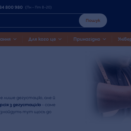
84 800 980
(Пн - Пт 8-20)
Пошук
ання
Для кого це
Принагідно
Уніве
не лише дегустацію, але й
рсія з дегустацією
- саме
і знайдуть тут щось до