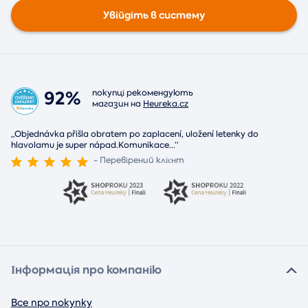
Увійдіть в систему
92%
покупці рекомендують
магазин на
Heureka.cz
„Objednávka přišla obratem po zaplacení, uložení letenky do
hlavolamu je super nápad.Komunikace
...
“
- Перевірений клієнт
Інформація про компанію
Все про покупку