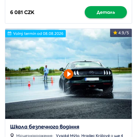
6 081 CZK
Деталь
4.9/5
Volný termín od 08.08.2026
Школа безпечного водіння
Місцезнаходження:
Vysoké Mýto
,
Hradec Králové
a
ще 4