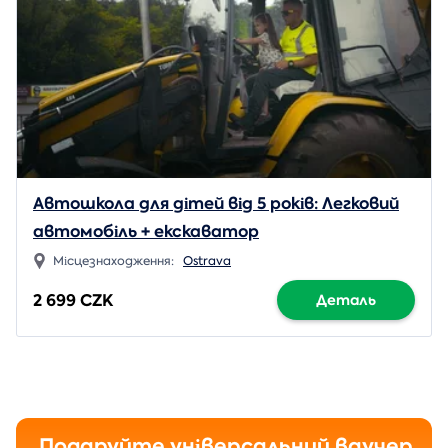
Автошкола для дітей від 5 років: Легковий
автомобіль + екскаватор
Місцезнаходження:
Ostrava
2 699 CZK
Деталь
Подаруйте універсальний ваучер