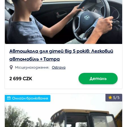
Автошкола для дітей від 5 років: Легковий
автомобіль + Татра
Місцезнаходження:
Ostrava
2 699 CZK
Деталь
5/5
Онлайн бронювання