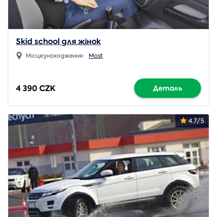
Skid school для жінок
Місцезнаходження:
Most
4 390 CZK
Деталь
4.7/5