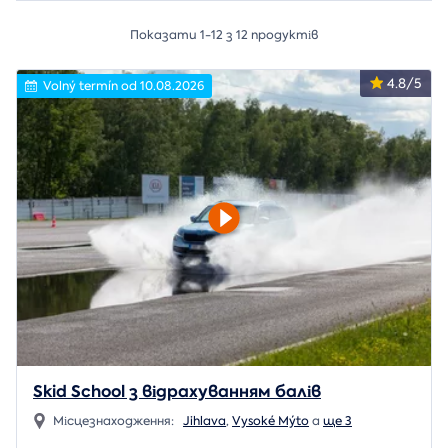
Показати 1-12 з 12 продуктів
4.8/5
Volný termín od 10.08.2026
Skid School з відрахуванням балів
Місцезнаходження:
Jihlava
,
Vysoké Mýto
a
ще 3