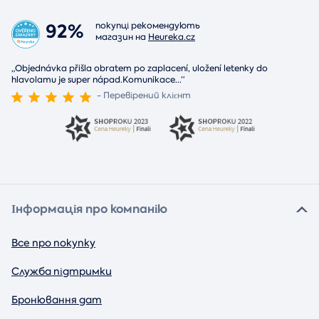
92%
покупці рекомендують
магазин на
Heureka.cz
„Objednávka přišla obratem po zaplacení, uložení letenky do
hlavolamu je super nápad.Komunikace
...
“
- Перевірений клієнт
Інформація про компанію
Все про покупку
Служба підтримки
Бронювання дат