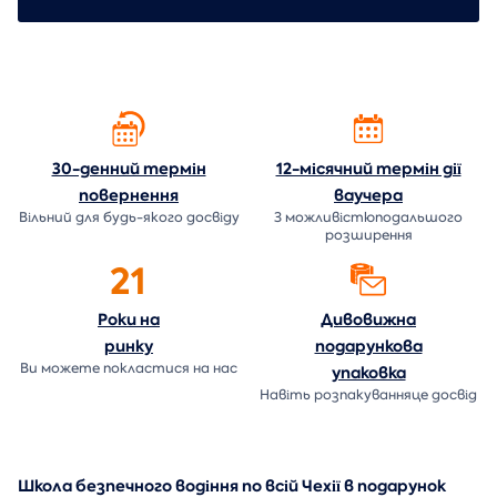
30-денний термін
12-місячний термін дії
повернення
ваучера
Вільний для будь-якого досвіду
З можливістюподальшого
розширення
21
Роки на
Дивовижна
ринку
подарункова
Ви можете покластися на нас
упаковка
Навіть розпакуванняце досвід
Школа безпечного водіння по всій Чехії в подарунок