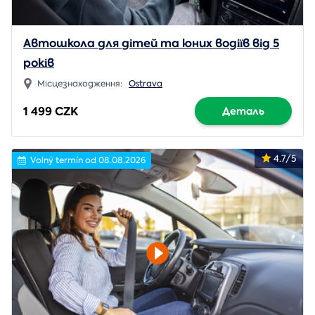
Автошкола для дітей та юних водіїв від 5
років
Місцезнаходження:
Ostrava
1 499 CZK
Деталь
4.7/5
Volný termín od 08.08.2026