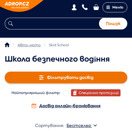
Меню
Пошук
Авто-мото
Skid School
Школа безпечного водіння
Фільтрувати досвід
Найпопулярніший фільтр:
Спеціальні пропозиції
Досвід онлайн-бронювання
Сортування:
Бестселер