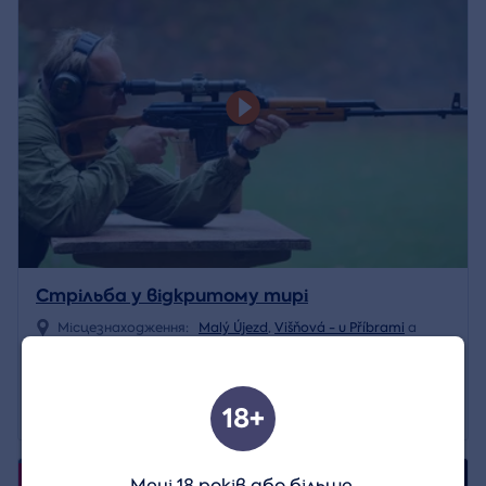
Стрільба у відкритому тирі
Місцезнаходження:
Malý Újezd
,
Višňová - u Příbrami
a
Ще 12
1 199 CZK
Деталь
18+
4.9/5
Події
Мені 18 років або більше.