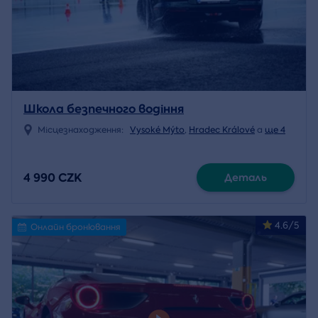
Школа безпечного водіння
Місцезнаходження:
Vysoké Mýto
,
Hradec Králové
a
ще 4
4 990 CZK
Деталь
4.6/5
Онлайн бронювання