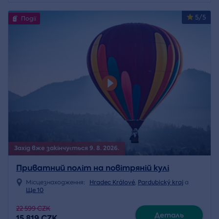
5/5
Події
Захід вже закінчується 9. 8. 2026.
Приватний політ на повітряній кулі
Місцезнаходження:
Hradec Králové
,
Pardubický kraj
a
Ще 10
22 599 CZK
Деталь
15 819 CZK