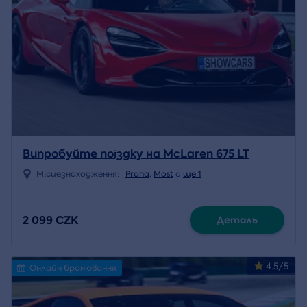
Випробуйте поїздку на McLaren 675 LT
Місцезнаходження:
Praha
,
Most
a
ще 1
2 099 CZK
Деталь
4.5/5
Онлайн бронювання