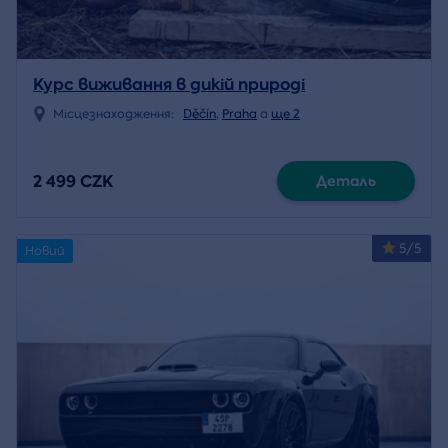
Курс виживання в дикій природі
Місцезнаходження:
Děčín
,
Praha
a
ще 2
2 499 CZK
Деталь
5/5
Новий