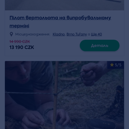
Пілот вертольота на випробувальному
терміні
Місцезнаходження:
Kladno
,
Brno Tuřany
a
Ще 40
14 990 CZK
Деталь
13 190 CZK
5/5