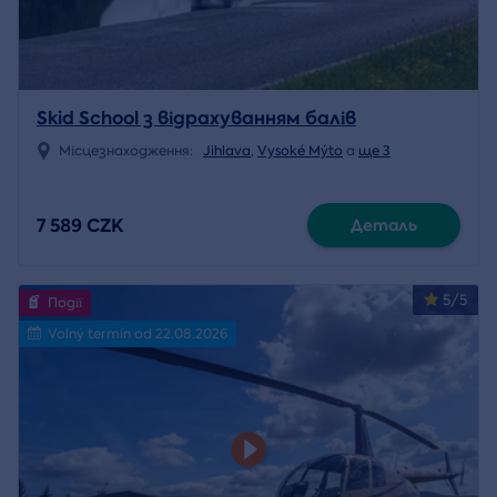
Skid School з відрахуванням балів
Місцезнаходження:
Jihlava
,
Vysoké Mýto
a
ще 3
7 589 CZK
Деталь
5/5
Події
Volný termín od 22.08.2026