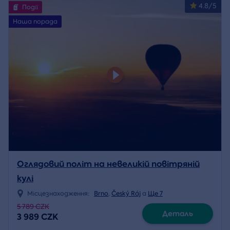
4.8/5
Події
Наша порада
Оглядовий політ на невеликій повітряній
кулі
Місцезнаходження:
Brno
,
Český Ráj
a
Ще 7
5 789 CZK
Деталь
3 989 CZK