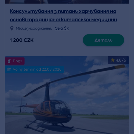
Консультування з питань харчування на
основі традиційної китайської медицини
Місцезнаходження:
Celá ČR
1 200 CZK
Деталь
4.8/5
Події
Volný termín od 22.08.2026