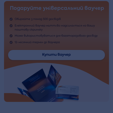
Подаруйте універсальний ваучер
Обирайте з понад 500 досвідів
Електронний ваучер миттєво надсилається на вашу
поштову скриньку
Може використовуватися для багаторазового досвіду
12-місячний термін дії ваучера
Купити ваучер