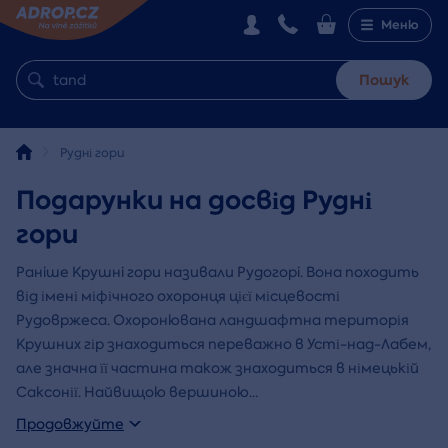
Меню
Пошук
Рудні гори
Подарунки на досвід Рудні
гори
Ранiше Крушнi гори називали Рудогорi. Вона походить
від імені міфічного охоронця цієї місцевості
Рудовржеса. Охоронювана ландшафтна територія
Крушних гір знаходиться переважно в Усті-над-Лабем,
але значна її частина також знаходиться в німецькій
Саксонії. Найвищою вершиною
...
Продовжуйте