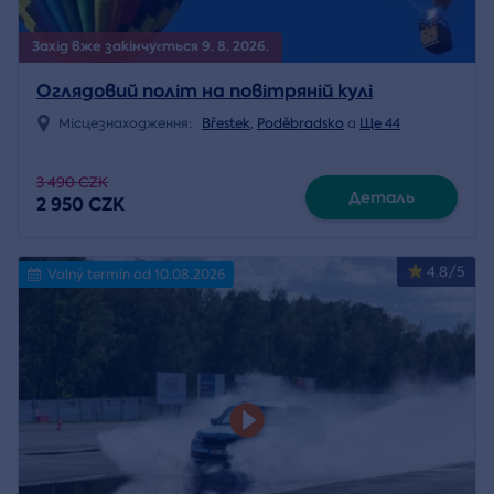
Захід вже закінчується 9. 8. 2026.
Оглядовий політ на повітряній кулі
Місцезнаходження:
Břestek
,
Poděbradsko
a
Ще 44
3 490 CZK
Деталь
2 950 CZK
4.8/5
Volný termín od 10.08.2026