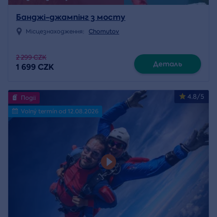
Банджі-джампінг з мосту
Місцезнаходження:
Chomutov
2 299 CZK
Деталь
1 699 CZK
4.8/5
Події
Volný termín od 12.08.2026