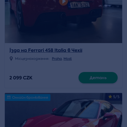
Їзда на Ferrari 458 Italia в Чехії
Місцезнаходження:
Praha
,
Most
2 099 CZK
Деталь
5/5
Онлайн бронювання