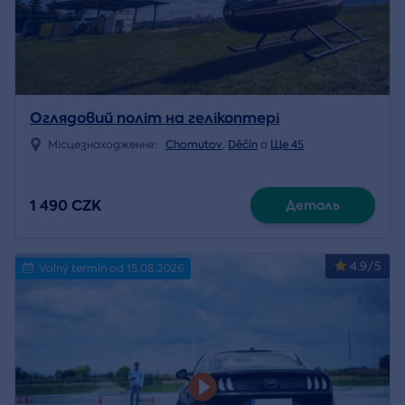
Оглядовий політ на гелікоптері
Місцезнаходження:
Chomutov
,
Děčín
a
Ще 45
1 490 CZK
Деталь
4.9/5
Volný termín od 15.08.2026