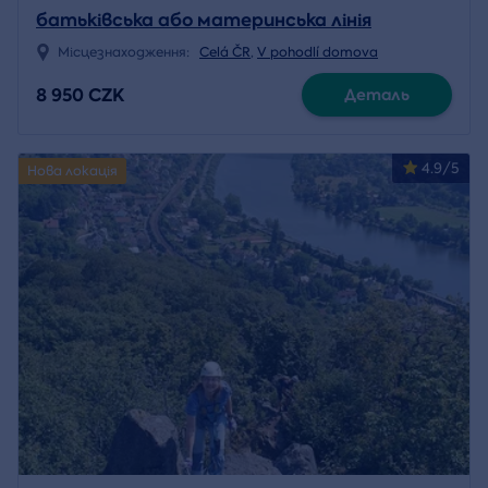
батьківська або материнська лінія
Місцезнаходження:
Celá ČR
,
V pohodlí domova
8 950 CZK
Деталь
4.9/5
Нова локація