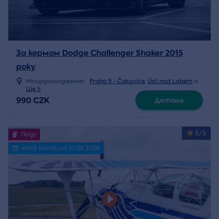
За кермом Dodge Challenger Shaker 2015
року
Місцезнаходження:
Praha 9 - Čakovice
,
Ústí nad Labem
a
Ще 5
990 CZK
Деталь
5/5
Події
Volný termín od 10.08.2026