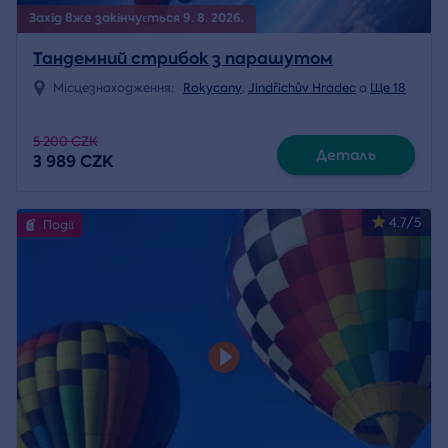
Захід вже закінчується 9. 8. 2026.
Тандемний стрибок з парашутом
Місцезнаходження:
Rokycany
,
Jindřichův Hradec
a
Ще 18
5 200 CZK
Деталь
3 989 CZK
4.7/5
Події