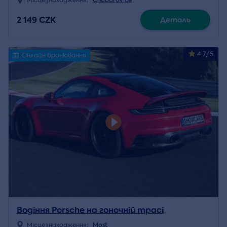
Місцезнаходження:
Chabařovice
2 149 CZK
Деталь
4.7/5
Онлайн бронювання
Водіння Porsche на гоночній трасі
Місцезнаходження:
Most