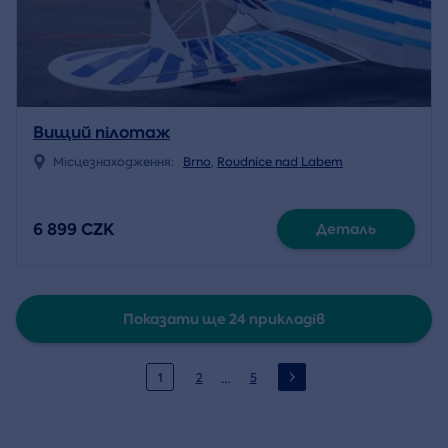
Вищий пілотаж
Місцезнаходження:
Brno
,
Roudnice nad Labem
6 899 CZK
Деталь
Показати ще 24 прикладів
…
1
2
5