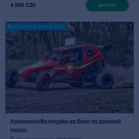
4 050 CZK
Деталь
Volný termín od 15.08.2026
Адреналінова поїздка на баггі по гоночній
трасі