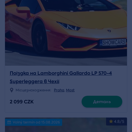
Поїздка на Lamborghini Gallardo LP 570-4
Superleggera в Чехії
Місцезнаходження:
Praha
,
Most
2 099 CZK
Деталь
4.8/5
Volný termín od 15.08.2026