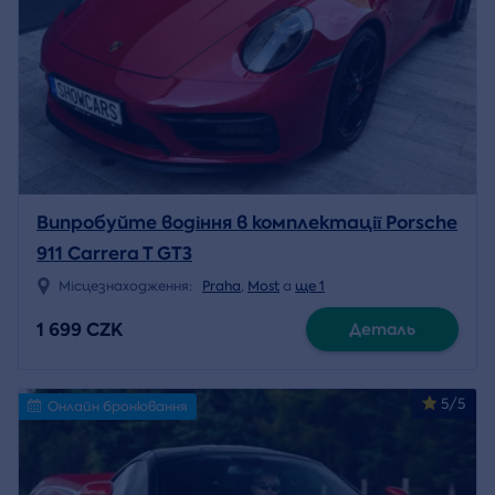
Випробуйте водіння в комплектації Porsche
911 Carrera T GT3
Місцезнаходження:
Praha
,
Most
a
ще 1
1 699 CZK
Деталь
5/5
Онлайн бронювання