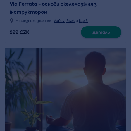
Via Ferrata - основи скелелазіння з
інструктором
Місцезнаходження:
Vaňov
,
Písek
a
Ще 5
999 CZK
Деталь