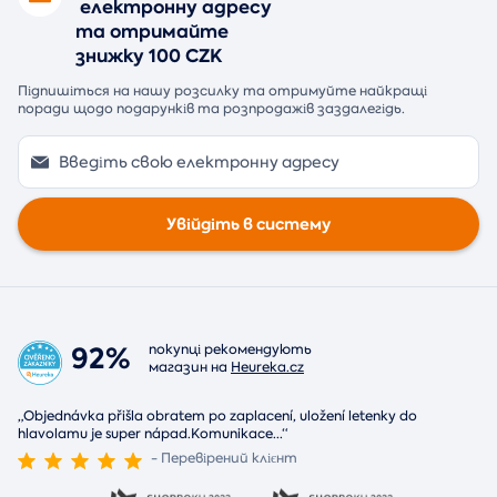
електронну адресу
та отримайте
знижку 100 CZK
Підпишіться на нашу розсилку та отримуйте найкращі
поради щодо подарунків та розпродажів заздалегідь.
Увійдіть в систему
92%
покупці рекомендують
магазин на
Heureka.cz
„Objednávka přišla obratem po zaplacení, uložení letenky do
hlavolamu je super nápad.Komunikace
...
“
- Перевірений клієнт