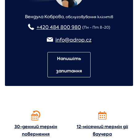
Вендула Коброва
,
обслуговування клієнтів
+420 484 800 980
(Пн - Пт 8-20)
info@adrop.cz
Напишіть
запитання
30-денний термін
12-місячний термін дії
повернення
ваучера