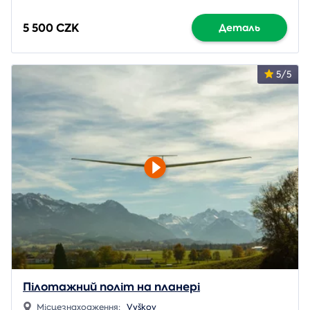
5 500 CZK
Деталь
5/5
Пілотажний політ на планері
Місцезнаходження:
Vyškov