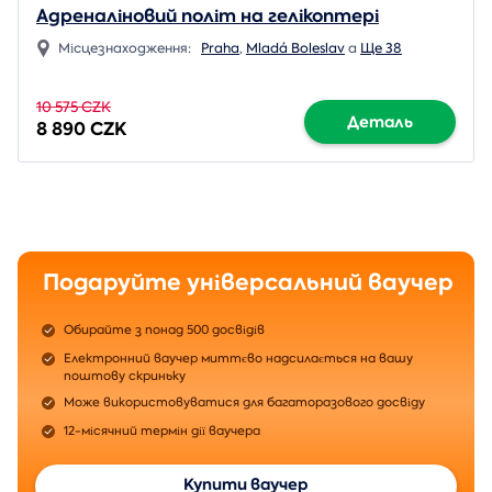
Адреналіновий політ на гелікоптері
Місцезнаходження:
Praha
,
Mladá Boleslav
a
Ще 38
10 575 CZK
Деталь
8 890 CZK
Подаруйте універсальний ваучер
Обирайте з понад 500 досвідів
Електронний ваучер миттєво надсилається на вашу
поштову скриньку
Може використовуватися для багаторазового досвіду
12-місячний термін дії ваучера
Купити ваучер