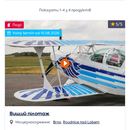
Показати 1-4 з 4 продуктів
5/5
Події
Volný termín od 10.08.2026
Вищий пілотаж
Місцезнаходження:
Brno
,
Roudnice nad Labem