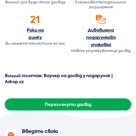
Вільний для будь-якого досвіду
З можливістюподальшого
розширення
21
Роки на
Дивовижна
ринку
подарункова
Ви можете покластися на нас
упаковка
Навіть розпакуванняце досвід
Вищий пілотаж: Ваучер на досвід у подарунок |
Adrop.cz
Переглянути досвід
Введіть свою