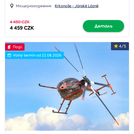
Місцезнаходження:
Krkonoše - Jánské Lázně
4 480 CZK
Деталь
4 459 CZK
4/5
Події
Volný termín od 22.08.2026