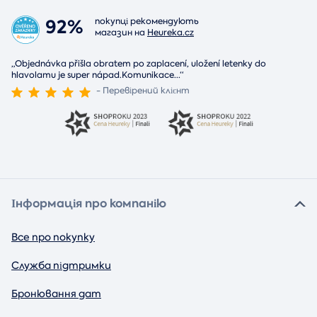
92%
покупці рекомендують
магазин на
Heureka.cz
„Objednávka přišla obratem po zaplacení, uložení letenky do
hlavolamu je super nápad.Komunikace
...
“
- Перевірений клієнт
Інформація про компанію
Все про покупку
Служба підтримки
Бронювання дат