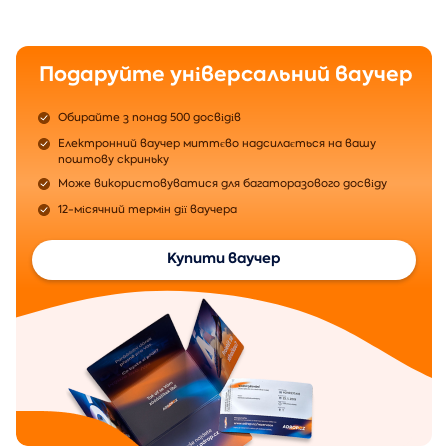
Подаруйте універсальний ваучер
Обирайте з понад 500 досвідів
Електронний ваучер миттєво надсилається на вашу
поштову скриньку
Може використовуватися для багаторазового досвіду
12-місячний термін дії ваучера
Купити ваучер