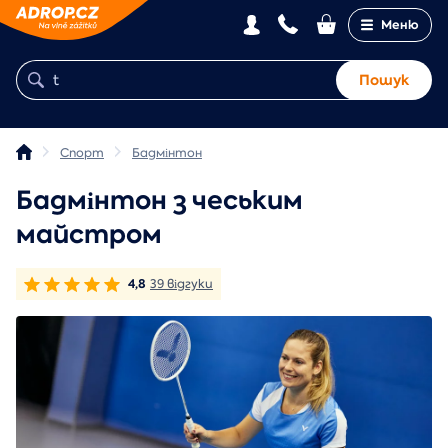
Меню
Пошук
Спорт
Бадмінтон
Бадмінтон з чеським
майстром
4,8
39 відгуки