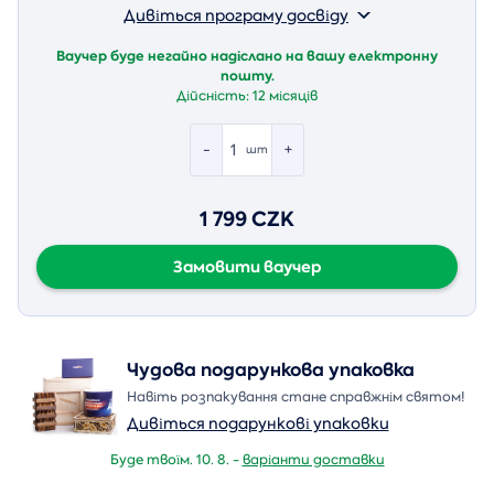
Дивіться програму досвіду
Ваучер буде негайно надіслано на вашу електронну
пошту.
Дійсність:
12 місяців
-
+
шт
1 799 CZK
Замовити ваучер
Чудова подарункова упаковка
Навіть розпакування стане справжнім святом!
Дивіться подарункові упаковки
Буде твоїм. 10. 8. -
варіанти доставки