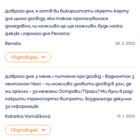
Доброго дня, я хотів би використати скретч-карту
для цього досвіду, яка також пропонувалася
донедавна, чи можливо це ще можливо, будь ласка.
Дякую і гарного дня Рената
Renata
28. 3. 2023
1 відповідай.
Доброго дня, у мене є питання про досвід - бадмінтон з
чемпіоном Чехії - чи можливо зробити досвід в залі, де
ми граємо - за межами Острави/Праги? Ми були б раді
покрити транспортні витрати. Заздалегідь дякуємо
за інформацію
Katarína Vomáčková
12. 1. 2023
1 відповідай.