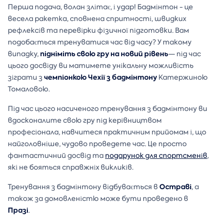
Перша подача, волан злітає, і удар! Бадмінтон - це
весела ракетка, сповнена спритності, швидких
рефлексів та перевірки фізичної підготовки. Вам
подобається тренуватися час від часу? У такому
підніміть свою гру на новий рівень
випадку,
— під час
цього досвіду ви матимете унікальну можливість
чемпіонкою Чехії з бадмінтону
зіграти з
Катержиною
Томаловою.
Під час цього насиченого тренування з бадмінтону ви
вдосконалите свою гру під керівництвом
професіонала, навчитеся практичним прийомам і, що
найголовніше, чудово проведете час. Це просто
фантастичний досвід та
подарунок для спортсменів
,
які не бояться справжніх викликів.
Остраві
Тренування з бадмінтону відбувається в
, а
також за домовленістю може бути проведено в
Празі
.