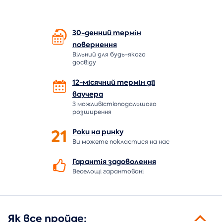
30-денний термін
повернення
Вільний для будь-якого
досвіду
12-місячний термін дії
ваучера
З можливістюподальшого
розширення
21
Роки на
ринку
Ви можете покластися на нас
Гарантія
задоволення
Веселощі гарантовані
Як все пройде: