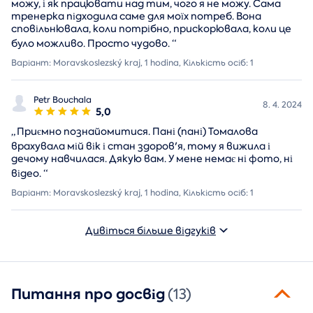
можу, і як працювати над тим, чого я не можу. Сама
тренерка підходила саме для моїх потреб. Вона
сповільнювала, коли потрібно, прискорювала, коли це
було можливо. Просто чудово.
“
Варіант: Moravskoslezský kraj, 1 hodina, Кількість осіб: 1
Petr Bouchala
8. 4. 2024
5,0
„
Приємно познайомитися. Пані (пані) Томалова
врахувала мій вік і стан здоров'я, тому я вижила і
дечому навчилася. Дякую вам. У мене немає ні фото, ні
відео.
“
Варіант: Moravskoslezský kraj, 1 hodina, Кількість осіб: 1
Дивіться більше відгуків
Питання про досвід
(13)