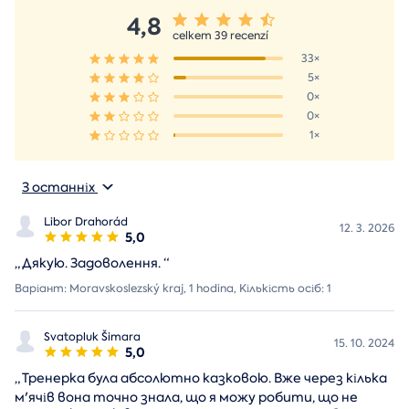
4,8
celkem 39 recenzí
33×
5×
0×
0×
1×
З останніх
Libor Drahorád
12. 3. 2026
5,0
„
Дякую. Задоволення.
“
Варіант: Moravskoslezský kraj, 1 hodina, Кількість осіб: 1
Svatopluk Šimara
15. 10. 2024
5,0
„
Тренерка була абсолютно казковою. Вже через кілька
м'ячів вона точно знала, що я можу робити, що не