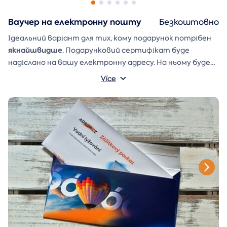
Ваучер на електронну пошту
Безкоштовно
Ідеальний варіант для тих, кому подарунок потрібен
якнайшвидше
. Подарунковий сертифікат буде
надіслано на вашу електронну адресу. На ньому буде
ваше ім'я та напис, який ви можете написати
Více
Конверт для подарунка
самостійно.
, який ви можете
просто роздрукувати, вирізати та склеїти, також
буде надіслано в електронному листі.