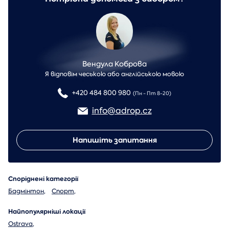
Вендула Коброва
Я відповім чеською або англійською мовою
+420 484 800 980
(Пн - Пт 8-20)
info@adrop.cz
Напишіть запитання
Споріднені категорії
Бадмінтон
,
Спорт
,
Найпопулярніші локації
Ostrava
,