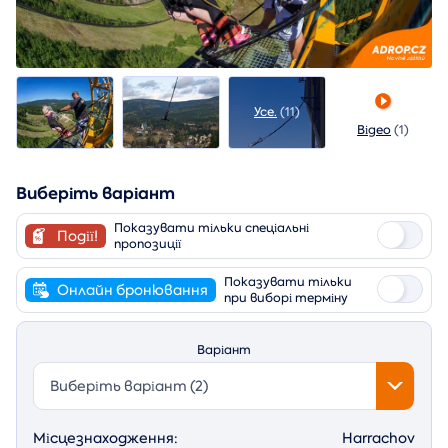
Усе.
(11)
Відео
(1)
Виберіть варіант
Показувати тільки спеціальні
Події!
пропозиції
Показувати тільки
Онлайн бронювання
при виборі терміну
Варіант
Виберіть варіант (2)
Місцезнаходження:
Harrachov