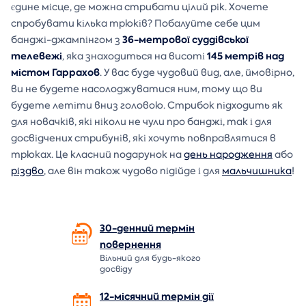
єдине місце, де можна стрибати цілий рік. Хочете
спробувати кілька трюків? Побалуйте себе цим
36-метрової суддівської
банджі-джампінгом з
телевежі
145 метрів над
, яка знаходиться на висоті
містом Гаррахов
. У вас буде чудовий вид, але, ймовірно,
ви не будете насолоджуватися ним, тому що ви
будете летіти вниз головою. Стрибок підходить як
для новачків, які ніколи не чули про банджі, так і для
досвідчених стрибунів, які хочуть повправлятися в
трюках. Це класний подарунок на
день народження
або
різдво
, але він також чудово підійде і для
мальчишника
!
30-денний термін
повернення
Вільний для будь-якого
досвіду
12-місячний термін дії