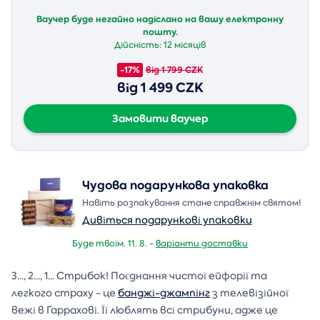
Ваучер буде негайно надіслано на вашу електронну
пошту.
Дійсність:
12 місяців
-17%
від 1 799 CZK
від 1 499 CZK
Замовити ваучер
Чудова подарункова упаковка
Навіть розпакування стане справжнім святом!
Дивіться подарункові упаковки
Буде твоїм. 11. 8. -
варіанти доставки
3..., 2..., 1... Стрибок! Поєднання чистої ейфорії та
легкого страху - це
банджі-джампінг
з телевізійної
вежі в Гаррахові. Її люблять всі стрибуни, адже це