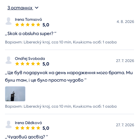
З останніх
Irena Tomsová
4. 8. 2026
5,0
„
Skok a obsluha super?
“
Варіант: Liberecký kraj, cca 10 min, Кількість осіб: 1 osoba
Ondřej Svoboda
27. 7. 2026
5,0
„
Це був подарунок на день народження мого брата. Ми
були там, і це було просто чудово
“
Варіант: Liberecký kraj, cca 10 min, Кількість осіб: 1 osoba
Irena Dědková
27. 7. 2026
5,0
„
Чудовий досвід?
“