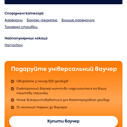
Споріднені категорії
Адреналін
,
Банджі-джампінг
,
Більше адреналіну
,
Тандемні стрибки
,
Найпопулярніші локації
Harrachov
,
Подаруйте універсальний ваучер
Обирайте з понад 500 досвідів
Електронний ваучер миттєво надсилається на вашу
поштову скриньку
Може використовуватися для багаторазового досвіду
12-місячний термін дії ваучера
Купити ваучер