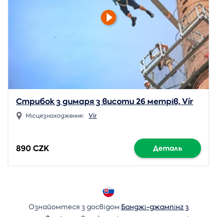
Стрибок з димаря з висоти 26 метрів, Vír
Місцезнаходження:
Vír
890 CZK
Деталь
Ознайомтеся з досвідом
Банджі-джампінг з