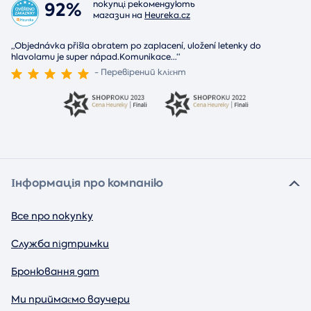
92%
покупці рекомендують
магазин на
Heureka.cz
„Objednávka přišla obratem po zaplacení, uložení letenky do
hlavolamu je super nápad.Komunikace
...
“
- Перевірений клієнт
Інформація про компанію
Все про покупку
Служба підтримки
Бронювання дат
Ми приймаємо ваучери