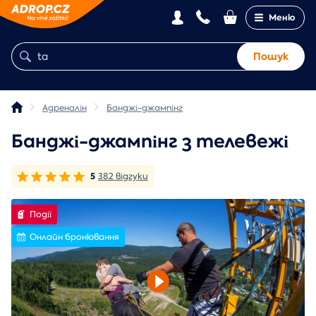
Меню
Пошук
Адреналін
Банджі-джампінг
Банджі-джампінг з телевежі
5
382 відгуки
Події
Онлайн бронювання