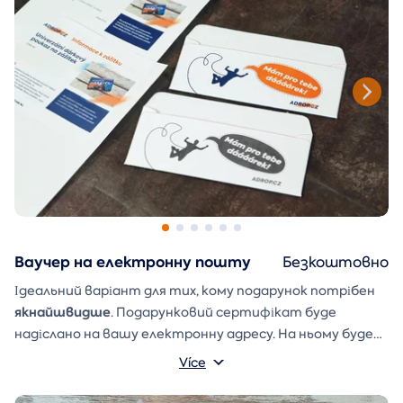
Ваучер на електронну пошту
Безкоштовно
Ідеальний варіант для тих, кому подарунок потрібен
якнайшвидше
. Подарунковий сертифікат буде
надіслано на вашу електронну адресу. На ньому буде
ваше ім'я та напис, який ви можете написати
Více
Конверт для подарунка
самостійно.
, який ви можете
просто роздрукувати, вирізати та склеїти, також