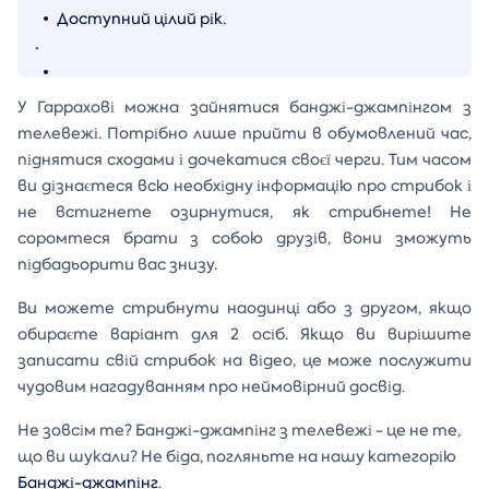
Доступний цілий рік.
.
У Гаррахові можна зайнятися банджі-джампінгом з
телевежі. Потрібно лише прийти в обумовлений час,
піднятися сходами і дочекатися своєї черги. Тим часом
ви дізнаєтеся всю необхідну інформацію про стрибок і
не встигнете озирнутися, як стрибнете! Не
соромтеся брати з собою друзів, вони зможуть
підбадьорити вас знизу.
Ви можете стрибнути наодинці або з другом, якщо
обираєте варіант для 2 осіб. Якщо ви вирішите
записати свій стрибок на відео, це може послужити
чудовим нагадуванням про неймовірний досвід.
Не зовсім те? Банджі-джампінг з телевежі - це не те,
що ви шукали? Не біда, погляньте на нашу категорію
Банджі-джампінг
.