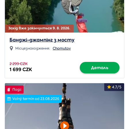
Захід вже закінчується 9. 8. 2026.
Банджі-джампінг з мосту
Місцезнаходження:
Chomutov
2 299 CZK
Деталь
1 699 CZK
4.7/5
Події
Volný termín od 23.08.2026