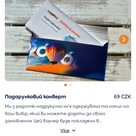
буде надіслано в електронному листі.
Подарунковий конверт
69 CZK
Ми з радістю надрукуємо ім'я одержувача та напис на
ваш вибір, який ви можете додати до свого
замовлення. Цей ваучер буде покладено в
подарунковий конверт і надіслано безпосередньо вам.
Více