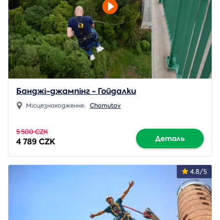
Банджі-джампінг - Гойдалки
Місцезнаходження:
Chomutov
5 500 CZK
Деталь
4 789 CZK
4.8/5