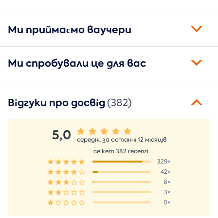
Ми приймаємо ваучери
Ми спробували це для вас
Відгуки про досвід
(382)
5,0
середнє за останні 12 місяців
celkem 382 recenzí
329×
42×
8×
3×
0×