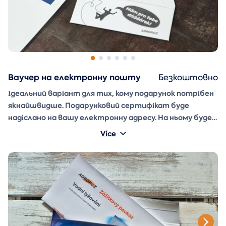
Ваучер на електронну пошту
Безкоштовно
Ідеальний варіант для тих, кому подарунок потрібен
якнайшвидше
. Подарунковий сертифікат буде
надіслано на вашу електронну адресу. На ньому буде
ваше ім'я та напис, який ви можете написати
Více
самостійно.
Конверт для подарунка
, який ви можете
просто роздрукувати, вирізати та склеїти, також
буде надіслано в електронному листі.