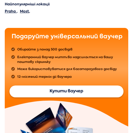
Найпопулярніші локації
Praha
,
Most
,
Подаруйте універсальний ваучер
Обирайте з понад 500 досвідів
Електронний ваучер миттєво надсилається на вашу
поштову скриньку
Може використовуватися для багаторазового досвіду
12-місячний термін дії ваучера
Купити ваучер