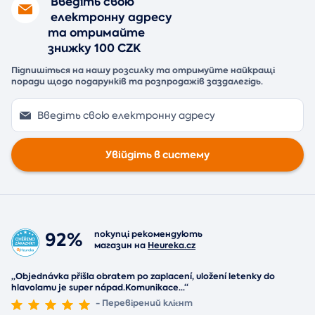
Введіть свою
електронну адресу
та отримайте
знижку 100 CZK
Підпишіться на нашу розсилку та отримуйте найкращі
поради щодо подарунків та розпродажів заздалегідь.
Увійдіть в систему
92%
покупці рекомендують
магазин на
Heureka.cz
„Objednávka přišla obratem po zaplacení, uložení letenky do
hlavolamu je super nápad.Komunikace
...
“
- Перевірений клієнт