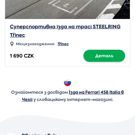
Суперспортивна їзда на трасі STEELRING
Třinec
Місцезнаходження:
Třinec
1 690 CZK
Деталь
Ознайомтеся з досвідом
Їзда на Ferrari 458 Italia в
Чехії
у словацькому інтернет-магазині.