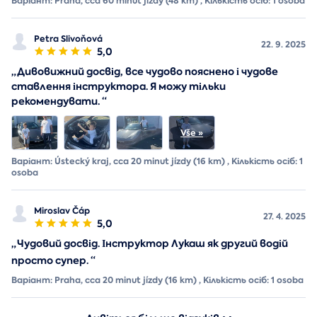
Варіант: Praha, cca 60 minut jízdy (48 km) , Кількість осіб: 1 osoba
Petra Slivoňová
22. 9. 2025
5,0
„
Дивовижний досвід, все чудово пояснено і чудове
ставлення інструктора. Я можу тільки
рекомендувати.
“
Варіант: Ústecký kraj, cca 20 minut jízdy (16 km) , Кількість осіб: 1
osoba
Miroslav Čáp
27. 4. 2025
5,0
„
Чудовий досвід. Інструктор Лукаш як другий водій
просто супер.
“
Варіант: Praha, cca 20 minut jízdy (16 km) , Кількість осіб: 1 osoba