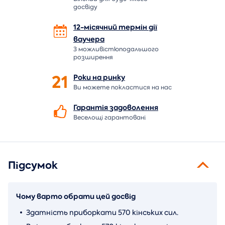
досвіду
12-місячний термін дії
ваучера
З можливістюподальшого
розширення
21
Роки на
ринку
Ви можете покластися на нас
Гарантія
задоволення
Веселощі гарантовані
Підсумок
Чому варто обрати цей досвід
Здатність приборкати 570 кінських сил.