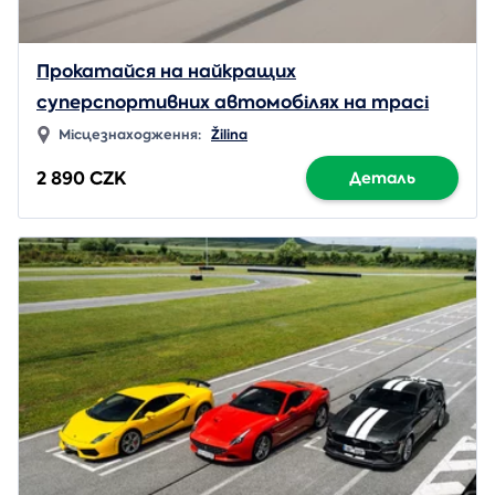
Прокатайся на найкращих
суперспортивних автомобілях на трасі
аеропорту Жиліна
Місцезнаходження:
Žilina
2 890 CZK
Деталь