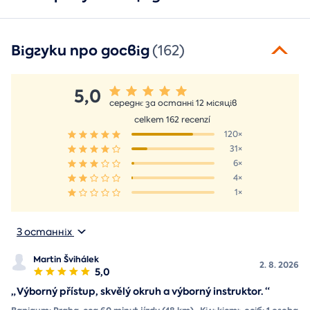
Відгуки про досвід
(162)
5,0
середнє за останні 12 місяців
celkem 162 recenzí
120×
31×
6×
4×
1×
З останніх
Martin Švihálek
2. 8. 2026
5,0
„
Výborný přístup, skvělý okruh a výborný instruktor.
“