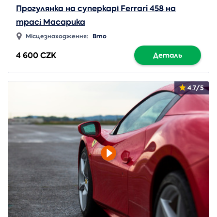
Прогулянка на суперкарі Ferrari 458 на
трасі Масарика
Місцезнаходження:
Brno
4 600 CZK
Деталь
4.7/5