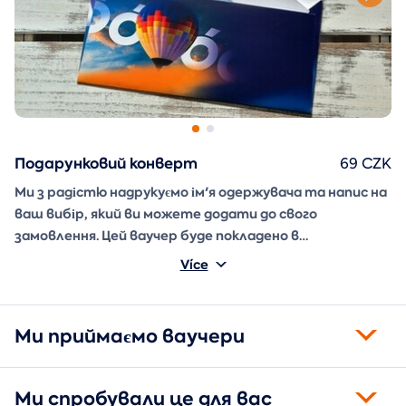
Подарунковий конверт
69 CZK
Ми з радістю надрукуємо ім'я одержувача та напис на
ваш вибір, який ви можете додати до свого
замовлення. Цей ваучер буде покладено в
подарунковий конверт і надіслано безпосередньо вам.
Více
Ми приймаємо ваучери
Ми спробували це для вас