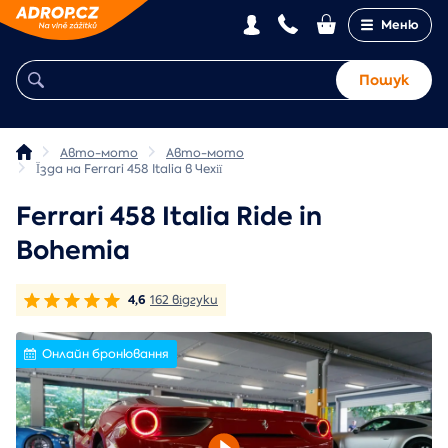
Меню
Пошук
Авто-мото
Авто-мото
Їзда на Ferrari 458 Italia в Чехії
Ferrari 458 Italia Ride in
Bohemia
4,6
162 відгуки
Онлайн бронювання