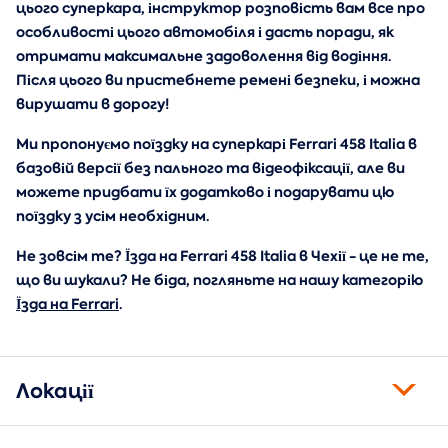
цього суперкара, інструктор розповість вам все про
особливості цього автомобіля і дасть поради, як
отримати максимальне задоволення від водіння.
Після цього ви пристебнете ремені безпеки, і можна
вирушати в дорогу!
Ми пропонуємо поїздку на суперкарі Ferrari 458 Italia в
базовій версії без пального та відеофіксації, але ви
можете придбати їх додатково і подарувати цю
поїздку з усім необхідним.
Не зовсім те? Їзда на Ferrari 458 Italia в Чехії - це не те,
що ви шукали? Не біда, погляньте на нашу категорію
Їзда на Ferrari
.
Локації