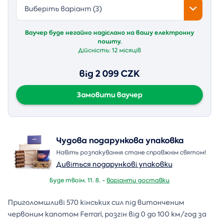
Виберіть варіант (3)
Ваучер буде негайно надіслано на вашу електронну
пошту.
Дійсність:
12 місяців
від 2 099 CZK
Замовити ваучер
Чудова подарункова упаковка
Навіть розпакування стане справжнім святом!
Дивіться подарункові упаковки
Буде твоїм. 11. 8. -
варіанти доставки
Приголомшливі 570 кінських сил під витонченим
червоним капотом Ferrari, розгін від 0 до 100 км/год за