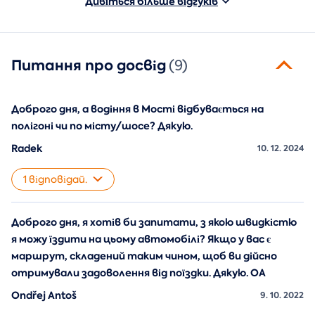
Дивіться більше відгуків
Питання про досвід
(9)
Доброго дня, а водіння в Мості відбувається на
полігоні чи по місту/шосе? Дякую.
Radek
10. 12. 2024
1 відповідай.
Доброго дня, я хотів би запитати, з якою швидкістю
я можу їздити на цьому автомобілі? Якщо у вас є
маршрут, складений таким чином, щоб ви дійсно
отримували задоволення від поїздки. Дякую. OA
Ondřej Antoš
9. 10. 2022