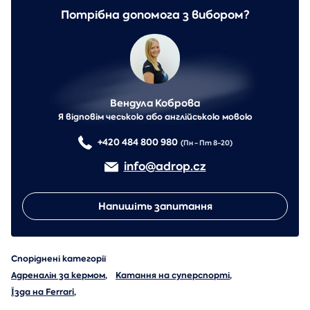
Потрібна допомога з вибором?
Вендула Коброва
Я відповім чеською або англійською мовою
+420 484 800 980
(Пн - Пт 8-20)
info@adrop.cz
Напишіть запитання
Споріднені категорії
Адреналін за кермом
,
Катання на суперспорті
,
Їзда на Ferrari
,