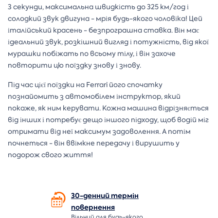
3 секунди, максимальна швидкість до 325 км/год і
солодкий звук двигуна - мрія будь-якого чоловіка! Цей
італійський красень - безпрограшна ставка. Він має
ідеальний звук, розкішний вигляд і потужність, від якої
мурашки побіжать по всьому тілу, і він захоче
повторити цю поїздку знову і знову.
Під час цієї поїздки на Ferrari його спочатку
познайомить з автомобілем інструктор, який
покаже, як ним керувати. Кожна машина відрізняється
від інших і потребує дещо іншого підходу, щоб водій міг
отримати від неї максимум задоволення. А потім
почнеться - він ввімкне передачу і вирушить у
подорож свого життя!
30-денний термін
повернення
Вільний для будь-якого