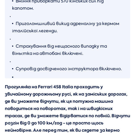
Вміння приборкати 570 кінських сил під
капотом.
.
Приголомшливий викид адреналіну за кермом
італійської легенди.
.
Страхування від нещасного випадку та
віньєтка на автобані включені.
.
Супровід досвідченого інструктора включено.
Прогулянка на Ferrari 458 Italia проходить у
звичайному дорожньому русі, як на заміських дорогах,
де ви зможете відчути, як ця потужна машина
поводиться на поворотах, так і на швидкісних
трасах, де ви зможете відірватися по повній. Відчути
розгін від 0 до 100 км/год - це просто щось
неймовірне. Але перед тим, як ви сядете за кермо