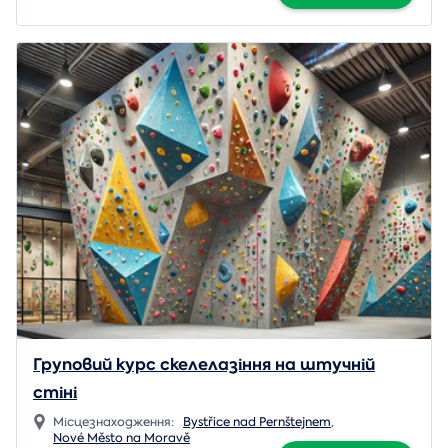
Груповий курс скелелазіння на штучній
стіні
Місцезнаходження:
Bystřice nad Pernštejnem
,
Nové Město na Moravě