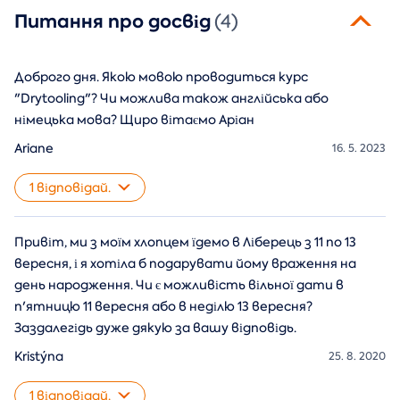
Питання про досвід
(4)
Доброго дня. Якою мовою проводиться курс
"Drytooling"? Чи можлива також англійська або
німецька мова? Щиро вітаємо Аріан
Ariane
16. 5. 2023
1 відповідай.
Привіт, ми з моїм хлопцем їдемо в Ліберець з 11 по 13
вересня, і я хотіла б подарувати йому враження на
день народження. Чи є можливість вільної дати в
п'ятницю 11 вересня або в неділю 13 вересня?
Заздалегідь дуже дякую за вашу відповідь.
Kristýna
25. 8. 2020
1 відповідай.