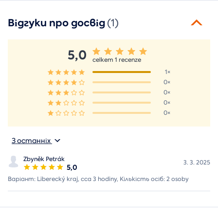
Відгуки про досвід
(1)
5,0
celkem 1 recenze
1×
0×
0×
0×
0×
З останніх
Zbyněk Petrák
3. 3. 2025
5,0
Варіант: Liberecký kraj, cca 3 hodiny, Кількість осіб: 2 osoby