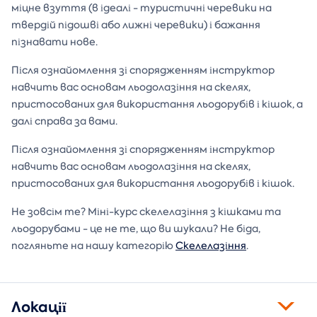
міцне взуття (в ідеалі - туристичні черевики на
твердій підошві або лижні черевики) і бажання
пізнавати нове.
Після ознайомлення зі спорядженням інструктор
навчить вас основам льодолазіння на скелях,
пристосованих для використання льодорубів і кішок, а
далі справа за вами.
Після ознайомлення зі спорядженням інструктор
навчить вас основам льодолазіння на скелях,
пристосованих для використання льодорубів і кішок.
Не зовсім те? Міні-курс скелелазіння з кішками та
льодорубами - це не те, що ви шукали? Не біда,
погляньте на нашу категорію
Скелелазіння
.
Локації