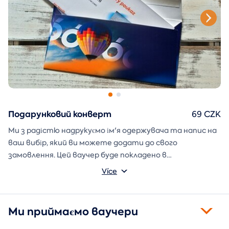
Подарунковий конверт
69 CZK
Ми з радістю надрукуємо ім'я одержувача та напис на
ваш вибір, який ви можете додати до свого
замовлення. Цей ваучер буде покладено в
подарунковий конверт і надіслано безпосередньо вам.
Více
Ми приймаємо ваучери