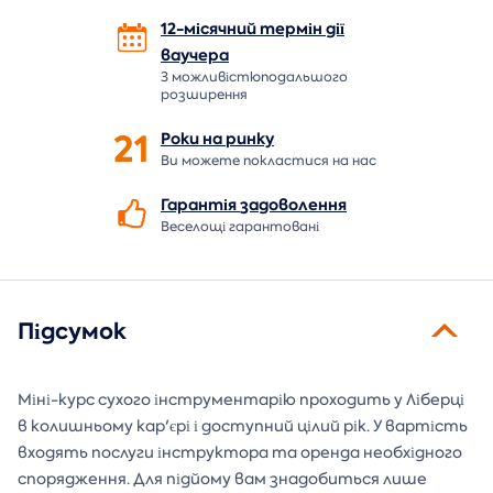
12-місячний термін дії
ваучера
З можливістюподальшого
розширення
21
Роки на
ринку
Ви можете покластися на нас
Гарантія
задоволення
Веселощі гарантовані
Підсумок
Міні-курс сухого інструментарію проходить у Ліберці
в колишньому кар'єрі і доступний цілий рік. У вартість
входять послуги інструктора та оренда необхідного
спорядження. Для підйому вам знадобиться лише