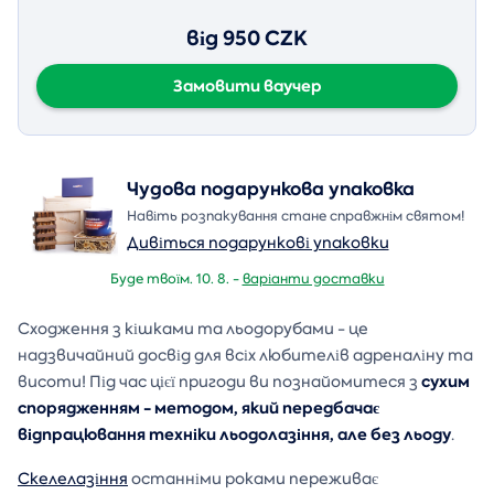
від 950 CZK
Замовити ваучер
Чудова подарункова упаковка
Навіть розпакування стане справжнім святом!
Дивіться подарункові упаковки
Буде твоїм. 10. 8. -
варіанти доставки
Сходження з кішками та льодорубами - це
надзвичайний досвід для всіх любителів адреналіну та
сухим
висоти! Під час цієї пригоди ви познайомитеся з
спорядженням - методом, який передбачає
відпрацювання техніки льодолазіння, але без льоду
.
Скелелазіння
останніми роками переживає