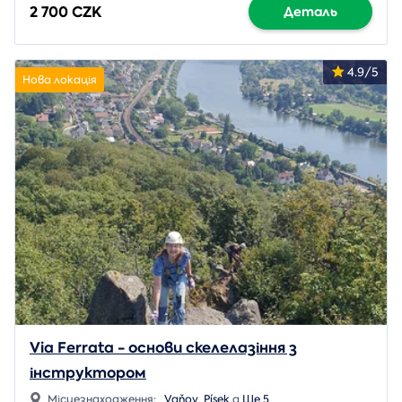
2 700 CZK
Деталь
4.9/5
Нова локація
Via Ferrata - основи скелелазіння з
інструктором
Місцезнаходження:
Vaňov
,
Písek
a
Ще 5