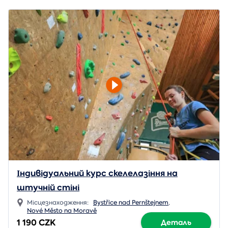
Індивідуальний курс скелелазіння на
штучній стіні
Місцезнаходження:
Bystřice nad Pernštejnem
,
Nové Město na Moravě
1 190 CZK
Деталь