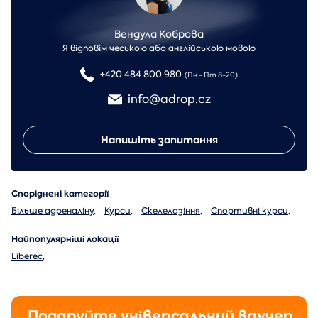
Вендула Коброва
Я відповім чеською або англійською мовою
+420 484 800 980
(Пн - Пт 8-20)
info@adrop.cz
Напишіть запитання
Споріднені категорії
Більше адреналіну
,
Курси
,
Скелелазіння
,
Спортивні курси
,
Найпопулярніші локації
Liberec
,
Подаруйте універсальний ваучер