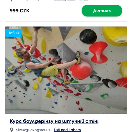
999 CZK
Деталь
Новий
Курс боулдерінгу на штучній стіні
Місцезнаходження:
Ústí nad Labem