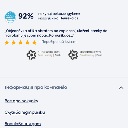
92%
покупці рекомендують
магазин на
Heureka.cz
„Objednávka přišla obratem po zaplacení, uložení letenky do
hlavolamu je super nápad.Komunikace
...
“
- Перевірений клієнт
Інформація про компанію
Все про покупку
Служба підтримки
Бронювання дат