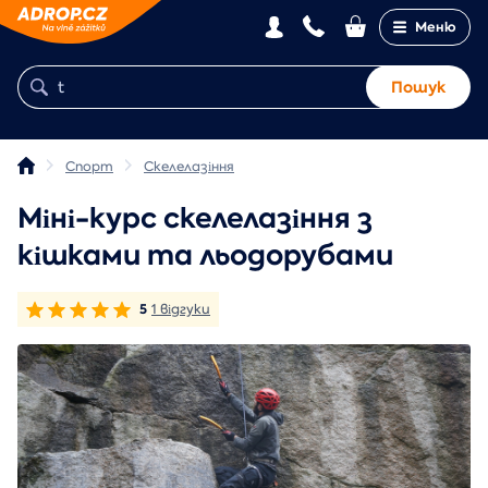
Меню
Пошук
Спорт
Скелелазіння
Міні-курс скелелазіння з
кішками та льодорубами
5
1 відгуки