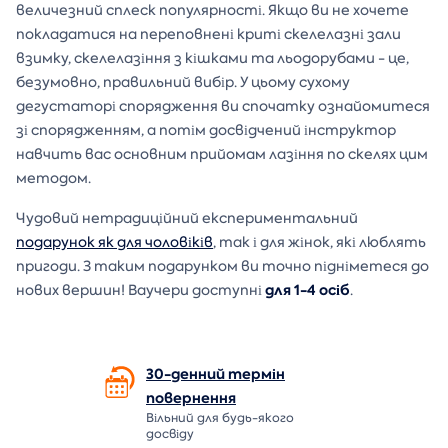
величезний сплеск популярності. Якщо ви не хочете
покладатися на переповнені криті скелелазні зали
взимку, скелелазіння з кішками та льодорубами - це,
безумовно, правильний вибір. У цьому сухому
дегустаторі спорядження ви спочатку ознайомитеся
зі спорядженням, а потім досвідчений інструктор
навчить вас основним прийомам лазіння по скелях цим
методом.
Чудовий нетрадиційний експериментальний
подарунок як для чоловіків
, так і для жінок, які люблять
пригоди. З таким подарунком ви точно підніметеся до
для 1-4 осіб
нових вершин! Ваучери доступні
.
30-денний термін
повернення
Вільний для будь-якого
досвіду