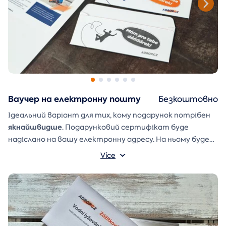
Ваучер на електронну пошту
Безкоштовно
Ідеальний варіант для тих, кому подарунок потрібен
якнайшвидше
. Подарунковий сертифікат буде
надіслано на вашу електронну адресу. На ньому буде
ваше ім'я та напис, який ви можете написати
Více
Конверт для подарунка
самостійно.
, який ви можете
просто роздрукувати, вирізати та склеїти, також
буде надіслано в електронному листі.