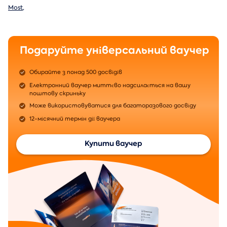
Most
,
Подаруйте універсальний ваучер
Обирайте з понад 500 досвідів
Електронний ваучер миттєво надсилається на вашу
поштову скриньку
Може використовуватися для багаторазового досвіду
12-місячний термін дії ваучера
Купити ваучер