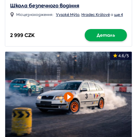
Школа безпечного водіння
Місцезнаходження:
Vysoké Mýto
,
Hradec Králové
a
ще 4
2 999 CZK
Деталь
4.6/5