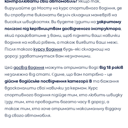
контролювати свій автомобіль?
Якщо так,
вирушайте до Мосту на курс спортивного водіння, де
ви спробуєте виконати безліч складних маневрів на
закритому
високих швидкостях. Ви будете їздити на
полігоні під керівництвом досвідченого інструктора
,
який працюватиме з вами, щоб підняти ваші навички
водіння на новий рівень, а також виявити ваші межі.
Після такого
курсу водіння
будь-які складнощі на
дорозі здаватимуться вам незначними.
від 18 років
Цей
досвід водіння
можуть отримати водії
незалежно від статі. Єдине, що вам потрібно - це
дійсне водійське посвідчення категорії В
та бажання
вдосконалити свої навички за кермом. Курс
спортивного водіння підійде тим, хто любить швидку
їзду, тим, хто проводить багато часу в дорозі, а
також тим, хто хоче отримати максимальну віддачу
від свого автомобіля.