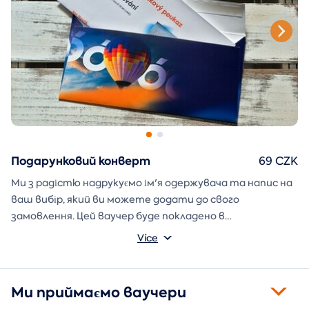
Подарунковий конверт
69 CZK
Ми з радістю надрукуємо ім'я одержувача та напис на
ваш вибір, який ви можете додати до свого
замовлення. Цей ваучер буде покладено в
подарунковий конверт і надіслано безпосередньо вам.
Více
Ми приймаємо ваучери