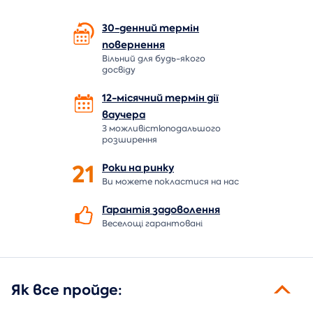
30-денний термін
повернення
Вільний для будь-якого
досвіду
12-місячний термін дії
ваучера
З можливістюподальшого
розширення
21
Роки на
ринку
Ви можете покластися на нас
Гарантія
задоволення
Веселощі гарантовані
Як все пройде: