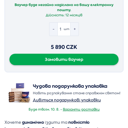
Ваучер буде негайно надіслано на вашу електронну
пошту.
Дійсність:
12 місяців
-
+
шт
5 890 CZK
Замовити ваучер
Чудова подарункова упаковка
Навіть розпакування стане справжнім святом!
Дивіться подарункові упаковки
Буде твоїм. 10. 8. -
варіанти доставки
динамічно
повністю
Хочете
їздити та