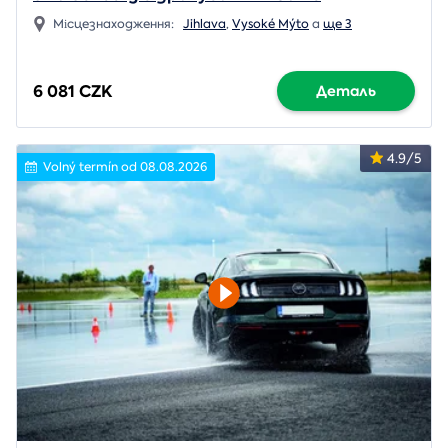
Місцезнаходження:
Jihlava
,
Vysoké Mýto
a
ще 3
6 081 CZK
Деталь
4.9/5
Volný termín od 08.08.2026