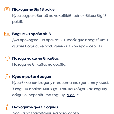
Підходить від 18 років
Курс розрахований на чоловіків і жінок віком від 18
років.
Водійські права sk. B
Для проходження практики необхідно пред'явити
дійсне водійське посвідчення з номером серії. B.
Погода на це не впливає.
Погода не впливає на досвід.
Курс триває 6 годин
Курс включає 1 годину теоретичних занять у класі,
3 години практичних занять на ковзанках, годину
обідньої перерви та годину
...
Více
Підходить для 1 людини.
Досвід розрахований на одну особу.