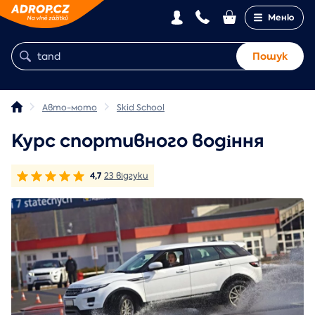
Меню
Пошук
Авто-мото
Skid School
Курс спортивного водіння
4,7
23 відгуки