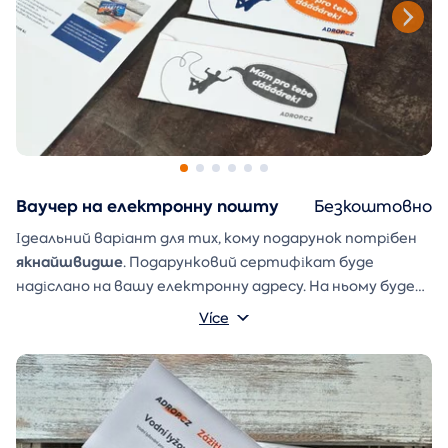
Ваучер на електронну пошту
Безкоштовно
Ідеальний варіант для тих, кому подарунок потрібен
якнайшвидше
. Подарунковий сертифікат буде
надіслано на вашу електронну адресу. На ньому буде
ваше ім'я та напис, який ви можете написати
Více
Конверт для подарунка
самостійно.
, який ви можете
просто роздрукувати, вирізати та склеїти, також
буде надіслано в електронному листі.