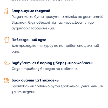
Запрошуємо глядачів
Глядач може бути присутнім тільки на достатній
відстані від поверхні під час курсу. Доступ до
аудиторії заборонений.
Повсякденний одяг
Для проходження курсу не потрібен спеціальний
одяг.
Відбувається в період з березня по жовтень
Сезон триває з березня по жовтень.
Бронювання за 1 тиждень
Бронювання повинно бути зроблено щонайменше
за 1 тиждень.