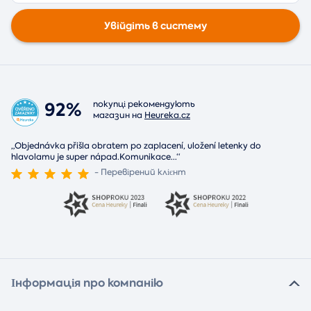
Увійдіть в систему
92%
покупці рекомендують
магазин на
Heureka.cz
„Objednávka přišla obratem po zaplacení, uložení letenky do
hlavolamu je super nápad.Komunikace
...
“
- Перевірений клієнт
Інформація про компанію