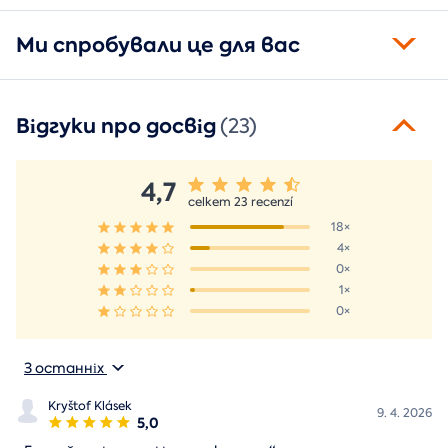
Ми спробували це для вас
Відгуки про досвід
(23)
4,7
celkem 23 recenzí
18×
4×
0×
1×
0×
З останніх
Kryštof Klásek
9. 4. 2026
5,0