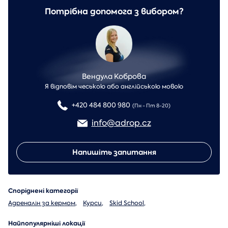
Потрібна допомога з вибором?
Вендула Коброва
Я відповім чеською або англійською мовою
+420 484 800 980
(Пн - Пт 8-20)
info@adrop.cz
Напишіть запитання
Споріднені категорії
Адреналін за кермом
,
Курси
,
Skid School
,
Найпопулярніші локації