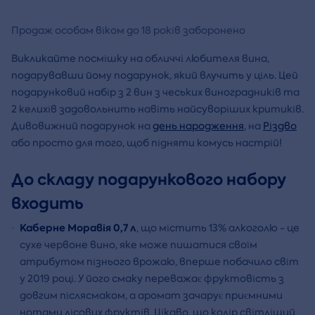
Продаж особам віком до 18 років заборонено
Викликайте посмішку на обличчі любителя вина,
подарувавши йому подарунок, який влучить у ціль. Цей
подарунковий набір з 2 вин з чеських виноградників та
2 келихів задовольнить навіть найсуворіших критиків.
Дивовижний подарунок на
день народження
, на
Різдво
або просто для того, щоб підняти комусь настрій!
До складу подарункового набору
входить
Каберне Моравія 0,7 л
, що містить 13% алкоголю - це
сухе червоне вино, яке може пишатися своїм
атрибутом пізнього врожаю, вперше побачило світ
у 2019 році. У його смаку переважає фруктовість з
довгим післясмаком, а аромат зачарує приємними
нотами лісових фруктів. Цікаво, що колір світліший,