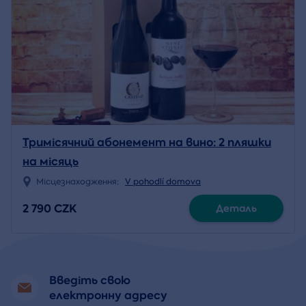
Тримісячний абонемент на вино: 2 пляшки
на місяць
Місцезнаходження:
V pohodlí domova
2 790 CZK
Деталь
Введіть свою
електронну адресу