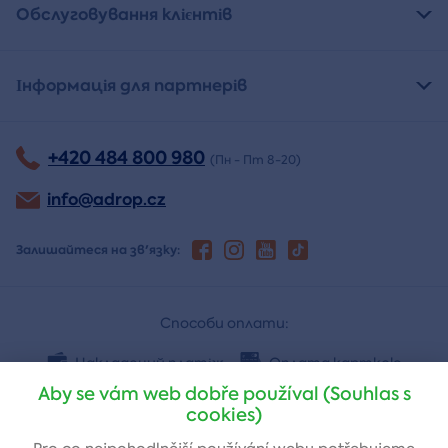
Обслуговування клієнтів
Інформація для партнерів
+420 484 800 980
(Пн - Пт 8-20)
info@adrop.cz
Залишайтеся на зв'язку:
Способи оплати:
Накладений платіж
Оплата карткою
Aby se vám web dobře používal (Souhlas s
cookies)
Банківський переказ