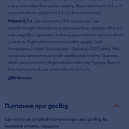
ніж у типових вин цього сорту. Вино містить 0,6 г/л
залишкового цукру та 5,6 г/л кислотності.
Pálava 0,7 л
, що містить 13% алкоголю - це
напівсолодке біле вино із залишковим цукром 39,8 г/л
має медовий аромат, в якому домінують ноти півонії
з легким відтінком апельсинової цедри. Цей
популярний сорт винограду - врожай 2020 року. Має
сильний ароматний смак червоного сорту Трамінь,
який змішується з відтінками Мюллер Тургау. Вміст
кислотності вина становить 8,0 г/л.
Два келихи
Питання про досвід
Ще ніхто не ставив питання про цей досвід, ви
можете стати першим!