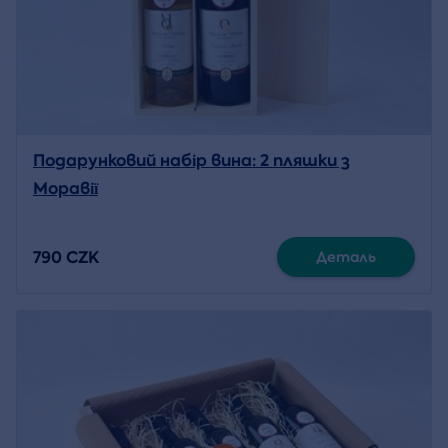
Подарунковий набір вина: 2 пляшки з
Моравії
790 CZK
Деталь