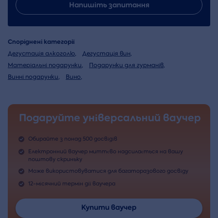
Напишіть запитання
Споріднені категорії
Дегустація алкоголю
,
Дегустація вин
,
Матеріальні подарунки
,
Подарунки для гурманів
,
Винні подарунки
,
Вино
,
Подаруйте універсальний ваучер
Обирайте з понад 500 досвідів
Електронний ваучер миттєво надсилається на вашу
поштову скриньку
Може використовуватися для багаторазового досвіду
12-місячний термін дії ваучера
Купити ваучер