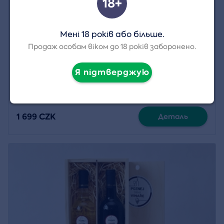
18+
Мені 18 років або більше.
Продаж особам віком до 18 років заборонено.
Дегустаційний сет: 6 моравських вин
Я підтверджую
1 699 CZK
Деталь