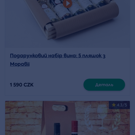
Подарунковий набір вина: 5 пляшок з
Моравії
1 590 CZK
Деталь
4.3/5