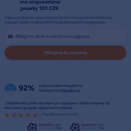
та отримайте
знижку 100 CZK
Підпишіться на нашу розсилку та отримуйте найкращі
поради щодо подарунків та розпродажів заздалегідь.
Увійдіть в систему
92%
покупці рекомендують
магазин на
Heureka.cz
„Objednávka přišla obratem po zaplacení, uložení letenky do
hlavolamu je super nápad.Komunikace
...
“
- Перевірений клієнт