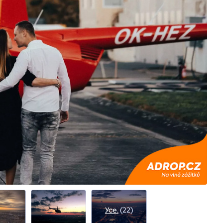
Усе.
(22)