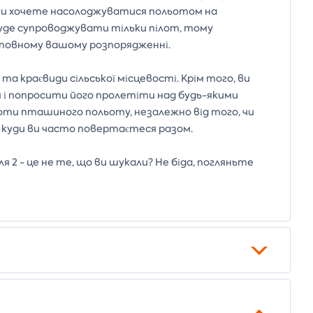
о ви хочете насолоджуватися польотом на
уде супроводжувати тільки пілот, тому
 повному вашому розпорядженні.
 краєвиди сільської місцевості. Крім того, ви
і попросити його пролетіти над будь-якими
соти пташиного польоту, незалежно від того, чи
е, куди ви часто повертаєтеся разом.
 2 - це не те, що ви шукали? Не біда, погляньте