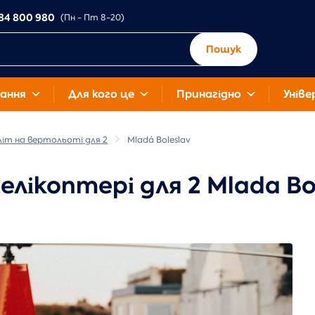
84 800 980
(Пн - Пт 8-20)
Пошук
ання
Для кого це
Принагідно
Уніве
іт на вертольоті для 2
Mladá Boleslav
лікоптері для 2 Mlada Bo