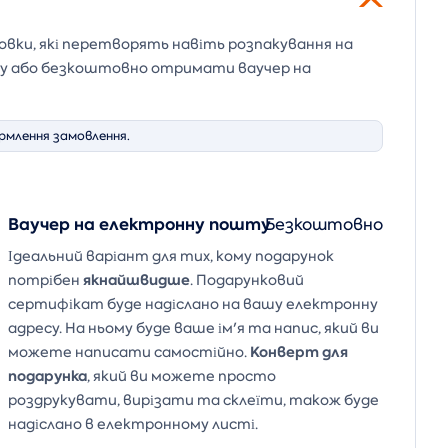
ковки, які перетворять навіть розпакування на
ику або безкоштовно отримати ваучер на
рмлення замовлення.
Ваучер на електронну пошту
Безкоштовно
Ідеальний варіант для тих, кому подарунок
якнайшвидше
потрібен
. Подарунковий
сертифікат буде надіслано на вашу електронну
адресу. На ньому буде ваше ім'я та напис, який ви
Конверт для
можете написати самостійно.
подарунка
, який ви можете просто
роздрукувати, вирізати та склеїти, також буде
надіслано в електронному листі.