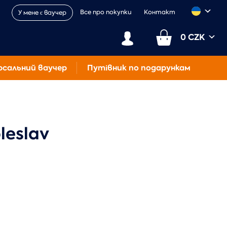
Все про покупки
Контакт
У мене є ваучер
0 CZK
рсальний ваучер
Путівник по подарункам
leslav