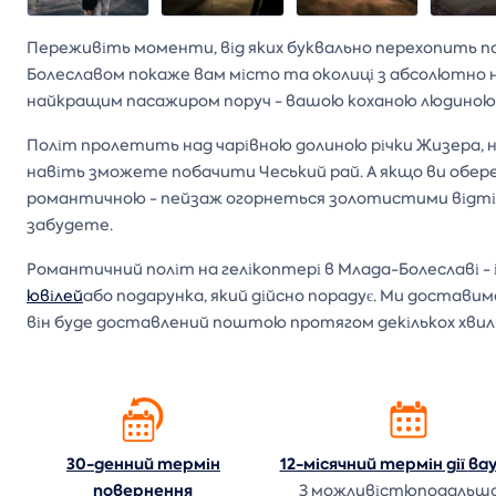
Переживіть моменти, від яких буквально перехопить 
Болеславом покаже вам місто та околиці з абсолютно н
найкращим пасажиром поруч - вашою коханою людиною
Політ пролетить над чарівною долиною річки Жизера, н
навіть зможете побачити Чеський рай. А якщо ви обер
романтичною - пейзаж огорнеться золотистими відтінка
забудете.
Романтичний політ на гелікоптері в Млада-Болеславі - і
ювілей
або подарунка, який дійсно порадує. Ми доставим
він буде доставлений поштою протягом декількох хвил
30-денний термін
12-місячний термін дії
ва
повернення
З можливістюподальш