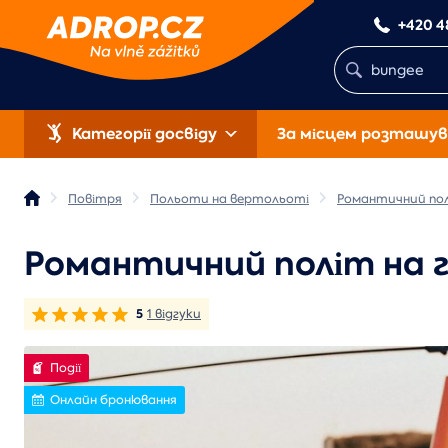
+420 4
Категорії досвіду
За місцем розташув
Повітря
Польоти на вертольоті
Романтичний пол
Романтичний політ на ге
5
1 відгуки
Події
Онлайн бронювання