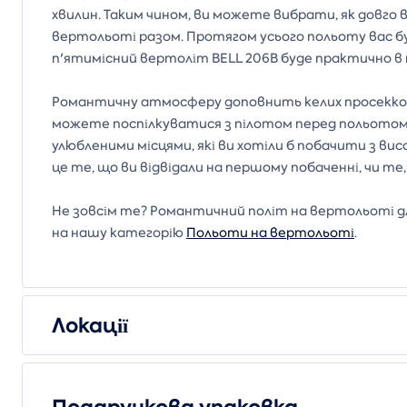
хвилин. Таким чином, ви можете вибрати, як довг
вертольоті разом. Протягом усього польоту вас б
п'ятимісний вертоліт BELL 206B буде практично в
Романтичну атмосферу доповнить келих просекко та
можете поспілкуватися з пілотом перед польотом 
улюбленими місцями, які ви хотіли б побачити з ви
це те, що ви відвідали на першому побаченні, чи т
Не зовсім те? Романтичний політ на вертольоті для
на нашу категорію
Польоти на вертольоті
.
Локації