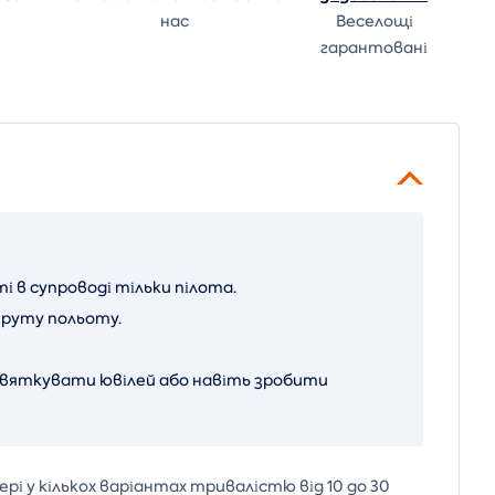
нас
Веселощі
гарантовані
 в супроводі тільки пілота.
руту польоту.
святкувати ювілей або навіть зробити
і у кількох варіантах тривалістю від 10 до 30