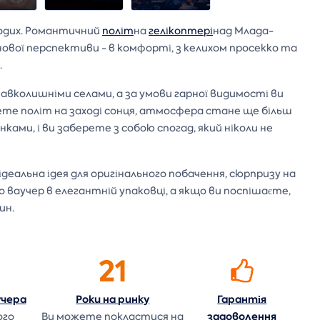
подих. Романтичний
політ
на
гелікоптері
над Млада-
ової перспективи - в комфорті, з келихом просекко та
.
авколишніми селами, а за умови гарної видимості ви
ете політ на заході сонця, атмосфера стане ще більш
ми, і ви заберете з собою спогад, який ніколи не
деальна ідея для оригінального побачення, сюрпризу на
о ваучер в елегантній упаковці, а якщо ви поспішаєте,
ин.
21
учера
Роки на
ринку
Гарантія
задоволення
ого
Ви можете покластися на