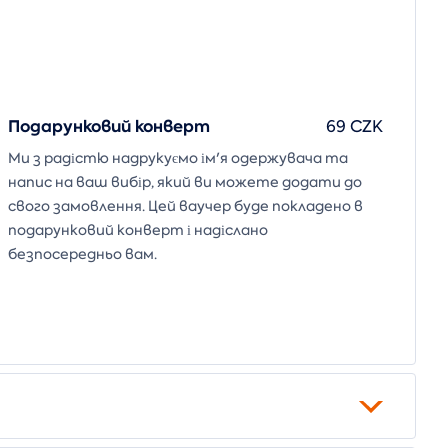
Подарунковий конверт
69 CZK
Ми з радістю надрукуємо ім'я одержувача та
напис на ваш вибір, який ви можете додати до
свого замовлення. Цей ваучер буде покладено в
подарунковий конверт і надіслано
безпосередньо вам.