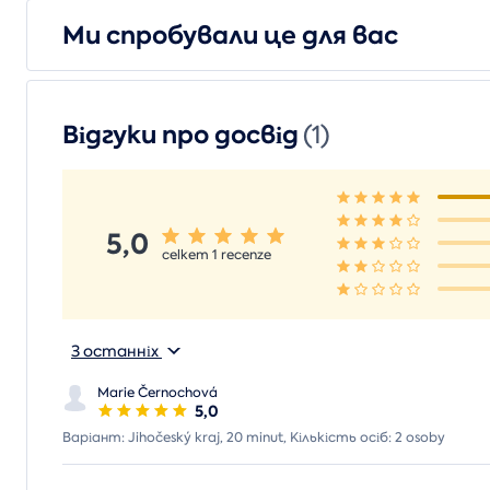
Ми спробували це для вас
Відгуки про досвід
(1)
5,0
celkem 1 recenze
З останніх
Marie Černochová
5,0
Варіант: Jihočeský kraj, 20 minut, Кількість осіб: 2 osoby