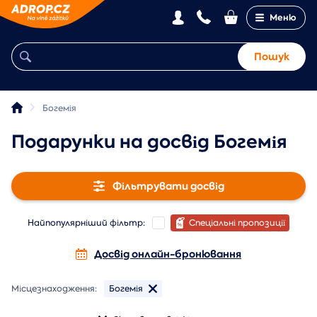
Меню
Пошук
Богемія
Подарунки на досвід Богемія
Фільтрувати досвід
Найпопулярніший фільтр:
Спеціальні пропозиції
Досвід онлайн-бронювання
Місцезнаходження:
Богемія