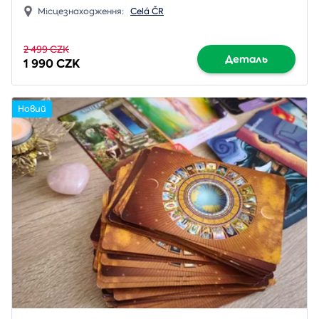
Місцезнаходження:
Celá ČR
2 499 CZK
Деталь
1 990 CZK
Новий