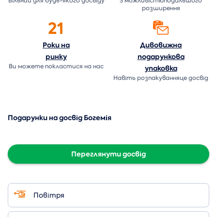
Вільний для будь-якого досвіду
З можливістюподальшого
розширення
21
Роки на
Дивовижна
ринку
подарункова
Ви можете покластися на нас
упаковка
Навіть розпакуванняце досвід
Подарунки на досвід Богемія
Переглянути досвід
Повітря