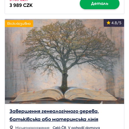
Деталь
3 989 CZK
4.8/5
Ексклюзивно
Завершення генеалогічного дерева,
батьківська або материнська лінія
Місцезнаходження:
Celá ČR
,
V pohodlí domova