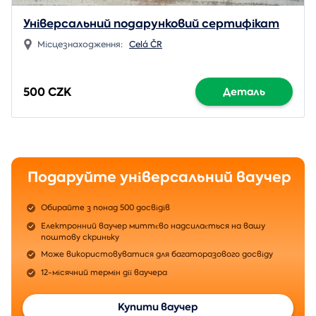
Універсальний подарунковий сертифікат
Місцезнаходження:
Celá ČR
500 CZK
Деталь
Подаруйте універсальний ваучер
Обирайте з понад 500 досвідів
Електронний ваучер миттєво надсилається на вашу
поштову скриньку
Може використовуватися для багаторазового досвіду
12-місячний термін дії ваучера
Купити ваучер