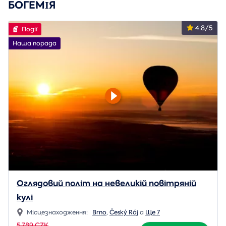
БОГЕМІЯ
4.8/5
Події
Наша порада
Оглядовий політ на невеликій повітряній
кулі
Місцезнаходження:
Brno
,
Český Ráj
a
Ще 7
5 789 CZK