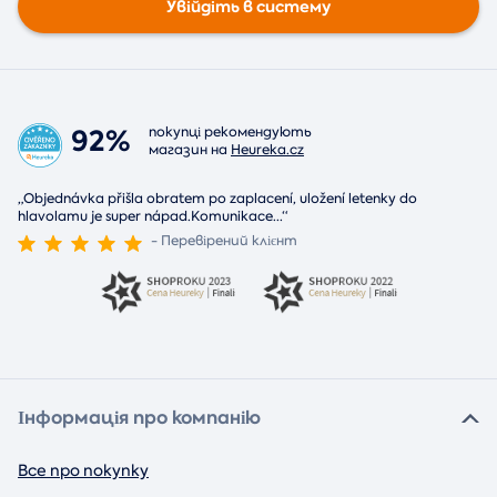
Увійдіть в систему
92%
покупці рекомендують
магазин на
Heureka.cz
„Objednávka přišla obratem po zaplacení, uložení letenky do
hlavolamu je super nápad.Komunikace
...
“
- Перевірений клієнт
Інформація про компанію
Все про покупку