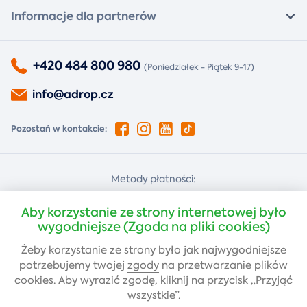
Informacje dla partnerów
+420 484 800 980
(Poniedziałek - Piątek 9-17)
info@adrop.cz
Pozostań w kontakcie:
Metody płatności:
Za pobraniem
Płatność kartą
Aby korzystanie ze strony internetowej było
wygodniejsze (Zgoda na pliki cookies)
Żeby korzystanie ze strony było jak najwygodniejsze
Przelew bankowy
potrzebujemy twojej
zgody
na przetwarzanie plików
cookies. Aby wyrazić zgodę, kliknij na przycisk „Przyjąć
wszystkie”.