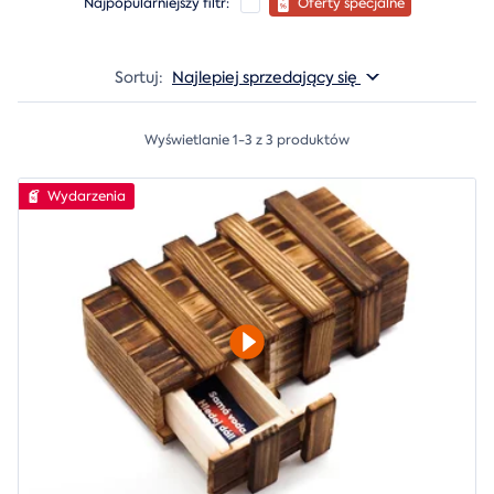
Najpopularniejszy filtr:
Oferty specjalne
Sortuj:
Najlepiej sprzedający się
Wyświetlanie 1-3 z 3 produktów
Wydarzenia