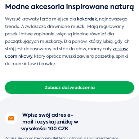
Modne akcesoria inspirowane naturą
Wyrzuć krawaty i zrób miejsce dla
kokardek
, najnowszego
trendu. A zwłaszcza drewniane muszki. Mają regulowany
pasek i łatwe zapinanie, więc są idealne również dla
początkujących muszkarzy. Dla panów, którzy lubią, gdy ich
strój jest dopasowany od stóp do głów, mamy cały
zestaw
upominkowy
, który oprócz muszki zawiera poszetkę, spinki
do mankietów i broszkę.
Zobacz doświadczenia
Wpisz swój adres e-
mail i uzyskaj zniżkę w
wysokości 100 CZK
Zapisz się do naszego newslettera i otrzymuj z wyprzedzeniem