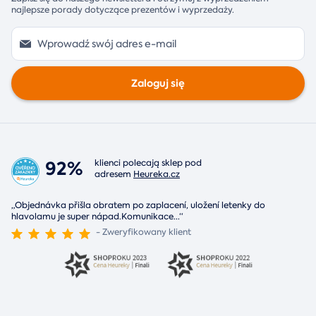
najlepsze porady dotyczące prezentów i wyprzedaży.
Zaloguj się
92%
klienci polecają sklep pod
adresem
Heureka.cz
„Objednávka přišla obratem po zaplacení, uložení letenky do
hlavolamu je super nápad.Komunikace
...
“
- Zweryfikowany klient