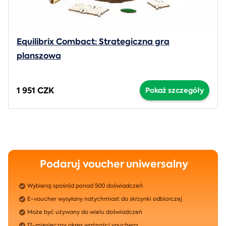
Equilibrix Combact: Strategiczna gra
planszowa
1 951 CZK
Pokaż szczegóły
Podaruj voucher uniwersalny
Wybieraj spośród ponad 500 doświadczeń
E-voucher wysyłany natychmiast do skrzynki odbiorczej
Może być używany do wielu doświadczeń
12-miesięczny okres ważności vouchera