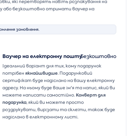
ковки, які перетворять навіть розпакування на
ику або безкоштовно отримати ваучер на
рмлення замовлення.
Ваучер на електронну пошту
Безкоштовно
Ідеальний варіант для тих, кому подарунок
якнайшвидше
потрібен
. Подарунковий
сертифікат буде надіслано на вашу електронну
адресу. На ньому буде ваше ім'я та напис, який ви
Конверт для
можете написати самостійно.
подарунка
, який ви можете просто
роздрукувати, вирізати та склеїти, також буде
надіслано в електронному листі.