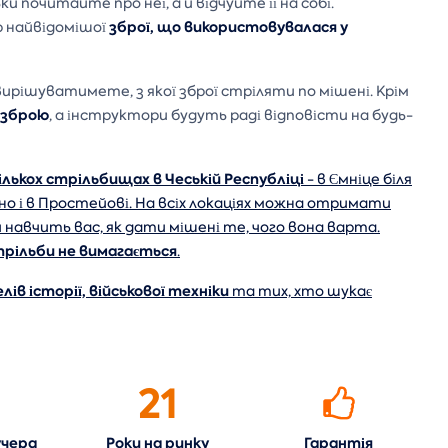
и почитайте про неї, а й відчуйте її на собі.
зброї, що використовувалася у
р найвідомішої
вирішуватимете, з якої зброї стріляти по мішені. Крім
у зброю
, а інструктори будуть раді відповісти на будь-
лькох стрільбищах в Чеській Республіці
- в Ємніце біля
Брно і в Простейові. На всіх локаціях можна отримати
 навчить вас, як дати мішені те, чого вона варта.
стрільби не вимагається
.
ів історії, військової техніки
та тих, хто шукає
21
учера
Роки на
ринку
Гарантія