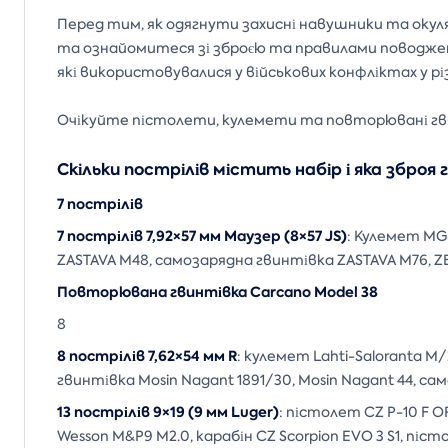
Перед тим, як одягнути захисні навушники та окул
та ознайомитеся зі зброєю та правилами поводженн
які використовувалися у військових конфліктах у різ
Очікуйте пістолети, кулемети та повторювані гви
Скільки пострілів містить набір і яка зброя
7 пострілів
7 пострілів 7,92×57 мм Маузер (8×57 JS)
: Кулемет MG
ZASTAVA M48, самозарядна гвинтівка ZASTAVA M76, ZB
Повторювана гвинтівка Carcano Model 38
8
8 пострілів 7,62×54 мм R
: кулемет Lahti-Saloranta 
гвинтівка Mosin Nagant 1891/30, Mosin Nagant 44, с
13 пострілів 9×19 (9 мм Luger)
: пістолет CZ P-10 F OR
Wesson M&P9 M2.0, карабін CZ Scorpion EVO 3 S1, пі