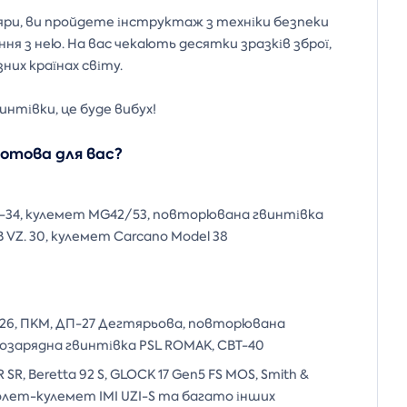
яри, ви пройдете інструктаж з техніки безпеки
я з нею. На вас чекають десятки зразків зброї,
них країнах світу.
нтівки, це буде вибух!
 готова для вас?
-34, кулемет MG42/53, повторювана гвинтівка
 VZ. 30, кулемет Carcano Model 38
M/26, ПКМ, ДП-27 Дегтярьова, повторювана
амозарядна гвинтівка PSL ROMAK, СВТ-40
 SR, Beretta 92 S, GLOCK 17 Gen5 FS MOS, Smith &
столет-кулемет IMI UZI-S та багато інших