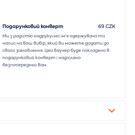
Подарунковий конверт
69 CZK
Ми з радістю надрукуємо ім'я одержувача та
напис на ваш вибір, який ви можете додати до
свого замовлення. Цей ваучер буде покладено в
подарунковий конверт і надіслано
безпосередньо вам.