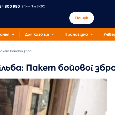
84 800 980
(Пн - Пт 8-20)
Пошук
ання
Для кого це
Принагідно
Уніве
акет бойової зброї
ьба: Пакет бойової збро