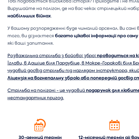
Тобі подобається військова історія? Приходьте і не тільк
Вирушайте на полігон, де на вас чекає стрілецький набі
найбільших війнах
.
У вашому розпорядженні буде чималий арсенал. Ви самі 
багато цікавої інформації про сам
того, ви дізнаєтеся
які ваші запитання.
проводиться на кі
Розважальна стрільба з бойової зброї
Їглави, в Дашіце біля Пардубіце, в Мокре-Горакові біля 
чудовий досвід стрільби під наглядом інструктора, який
Ліцензія на вогнепальну зброю або попередній досвід 
подарунок для любител
Стрільба на полігоні - це чудовий
нестандартних пригод.
30-денний термін
12-місячний термін дії
ва