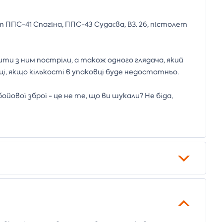
 ППС-41 Спагіна, ППС-43 Судаєва, ВЗ. 26, пістолет
ти з ним постріли, а також одного глядача, який
ці, якщо кількості в упаковці буде недостатньо.
ової зброї - це не те, що ви шукали? Не біда,