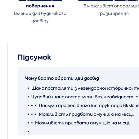
повернення
З можливістюподальш
Вільний для будь-якого
розширення
досвіду
Підсумок
Чому варто обрати цей досвід
Шанс постріляти з легендарної історичної та 
Чудовий шанс постріляти без необхідності от
Послуги професійного інструктора включе
Можливість придбати амуніцію на місці.
Можливість придбати амуніцію на місці.