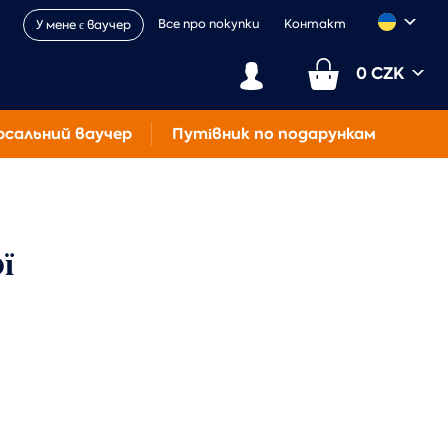
Все про покупки
Контакт
У мене є ваучер
0 CZK
рсальний ваучер
Путівник по подарункам
ї