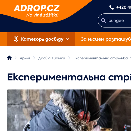
+420 4
Категорії досвіду
За місцем розташув
Армія
Досвід зйомки
Експериментальна стрільба: п
Експериментальна стріл