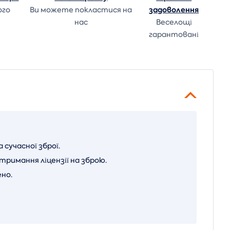
задоволення
ого
Ви можете покластися на
нас
Веселощі
гарантовані
сучасної зброї.
римання ліцензії на зброю.
но.