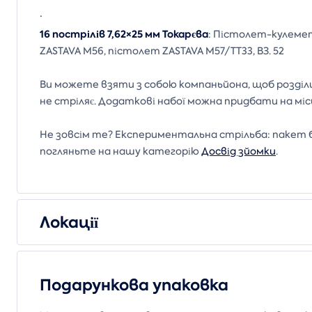
.
16 пострілів 7,62×25 мм Токарєва
: Пістолет-кулемет
ZASTAVA M56, пістолет ZASTAVA M57/TT33, ВЗ. 52
Ви можете взяти з собою компаньйона, щоб розділи
не стріляє. Додаткові набої можна придбати на міс
Не зовсім те? Експериментальна стрільба: пакет бой
погляньте на нашу категорію
Досвід зйомки
.
Локації
Подарункова упаковка