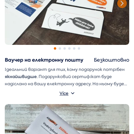
Ваучер на електронну пошту
Безкоштовно
Ідеальний варіант для тих, кому подарунок потрібен
якнайшвидше
. Подарунковий сертифікат буде
надіслано на вашу електронну адресу. На ньому буде
ваше ім'я та напис, який ви можете написати
Více
Конверт для подарунка
самостійно.
, який ви можете
просто роздрукувати, вирізати та склеїти, також
буде надіслано в електронному листі.