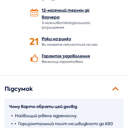
12-місячний термін дії
ваучера
З можливістюподальшого
розширення
21
Роки на
ринку
Ви можете покластися на нас
Гарантія
задоволення
Веселощі гарантовані
Підсумок
Чому варто обрати цей досвід
Найвищий рівень адреналіну.
Горизонтальний політ на швидкості до 680