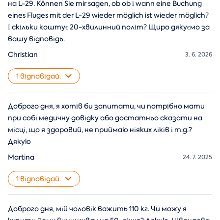
на L-29. Können Sie mir sagen, ob ob і wann eine Buchung
eines Fluges mit der L-29 wieder möglich ist wieder möglich?
І скільки коштує 20-хвилинний політ? Щиро дякуємо за
вашу відповідь.
Christian
3. 6. 2026
1 відповідай.
Доброго дня, я хотів би запитати, чи потрібно мати
при собі медичну довідку або достатньо сказати на
місці, що я здоровий, не приймаю ніяких ліків і т.д.?
Дякую
Martina
24. 7. 2025
1 відповідай.
Доброго дня, мій чоловік важить 110 кг. Чи можу я