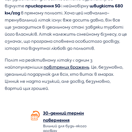
прискорення 5G
швидкість 680
відчуєте
і неймовірну
км/год
в прямому польоті. Хоча цей навчально-
тренувальний літак існує вже досить давно, він все
ще знаходиться в ідеальному стані завдяки турботі
його власників. Літак належить сімейному бізнесу, а це
означає, що програма сповнена особистого досвіду,
історії та відчутної любові до польотів.
Політ на реактивному літаку є одним з
найпопулярніших
повітряних вражень
. Це, безумовно,
ідеальний подарунок для всіх, хто витає в хмарах.
Цінник не надто низький, але досвід, безумовно,
вартий цих грошей.
30-денний термін
повернення
Вільний для будь-якого
досвіду