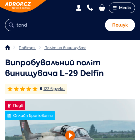
Меню
Пошук
Повітря
Політ на винищувачі
Випробувальний політ
винищувача L-29 Delfín
5
122 відгуки
Події
Онлайн бронювання