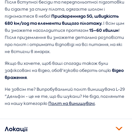
Після вступної бесіди та передпольотної підготовки
ви сідаєте за спину пілота, одягаєте шолом і
Прискорення
до 5G, швидкість
піднімаєтеся в небо!
680 км/год та елементи вищого пілотажу.
І всім цим
15–60 хвилин
ви зможете насолодитися протягом
!
Після приземлення ви зможете детально розповісти
про політ і отримати відповіді на всі питання, на які
не встигли в хмарах.
Якщо ви хочете, щоб ваші спогади також були
відео
зафіксовані на відео, обов'язково оберіть опцію
враження
.
Не зовсім те? Випробувальний політ винищувача L-29
"Дельфін - це не те, що ви шукали? Не біда, погляньте
на нашу категорію
Політ на винищувачі
.
Локації