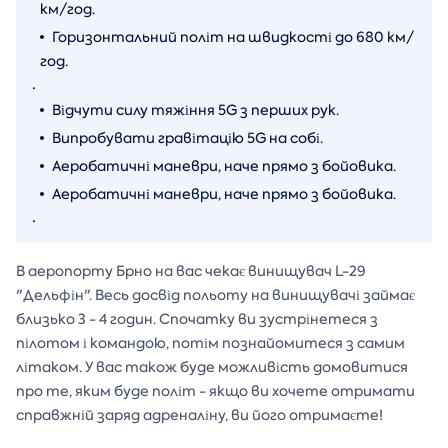
км/год.
Горизонтальний політ на швидкості до 680 км/
год.
.
Відчути силу тяжіння 5G з перших рук.
Випробувати гравітацію 5G на собі.
Аеробатичні маневри, наче прямо з бойовика.
Аеробатичні маневри, наче прямо з бойовика.
.
В аеропорту Брно на вас чекає винищувач L-29
"Дельфін". Весь досвід польоту на винищувачі займає
близько 3 - 4 годин. Спочатку ви зустрінетеся з
пілотом і командою, потім познайомитеся з самим
літаком. У вас також буде можливість домовитися
про те, яким буде політ - якщо ви хочете отримати
справжній заряд адреналіну, ви його отримаєте!