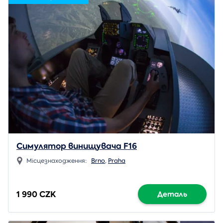
Симулятор винищувача F16
Місцезнаходження:
Brno
,
Praha
1 990 CZK
Деталь