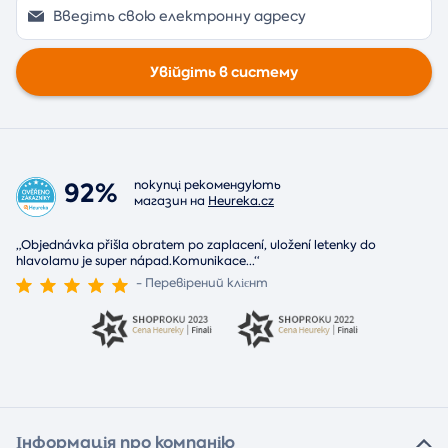
Увійдіть в систему
92%
покупці рекомендують
магазин на
Heureka.cz
„Objednávka přišla obratem po zaplacení, uložení letenky do
hlavolamu je super nápad.Komunikace
...
“
- Перевірений клієнт
Інформація про компанію