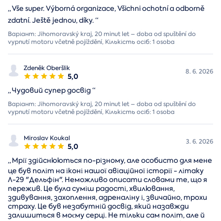
„
Vše super. Výborná organizace, Všichni ochotní a odborně
zdatní. Ještě jednou, díky.
“
Варіант: Jihomoravský kraj, 20 minut let – doba od spuštění do
vypnutí motoru včetně pojíždění, Кількість осіб: 1 osoba
Zdeněk Oberšlik
8. 6. 2026
5,0
„
Чудовий супер досвід
“
Варіант: Jihomoravský kraj, 20 minut let – doba od spuštění do
vypnutí motoru včetně pojíždění, Кількість осіб: 1 osoba
Miroslav Koukal
3. 6. 2026
5,0
„
Мрії здійснюються по-різному, але особисто для мене
це був політ на іконі нашої авіаційної історії - літаку
Л-29 "Дельфін". Неможливо описати словами те, що я
пережив. Це була суміш радості, хвилювання,
здивування, захоплення, адреналіну і, звичайно, трохи
страху. Це був незабутній досвід, який назавжди
залишиться в моєму серці. Не тільки сам політ, але й