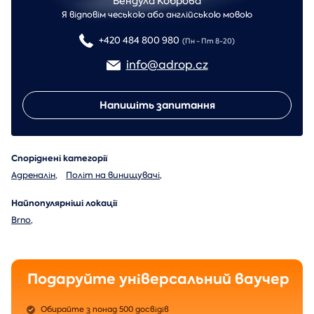
Вендула Коброва
Я відповім чеською або англійською мовою
+420 484 800 980
(Пн - Пт 8-20)
info@adrop.cz
Напишіть запитання
Споріднені категорії
Адреналін
,
Політ на винищувачі
,
Найпопулярніші локації
Brno
,
Подаруйте універсальний ваучер
Обирайте з понад 500 досвідів