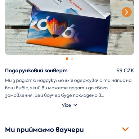
Подарунковий конверт
69 CZK
Ми з радістю надрукуємо ім'я одержувача та напис на
ваш вибір, який ви можете додати до свого
замовлення. Цей ваучер буде покладено в
подарунковий конверт і надіслано безпосередньо вам.
Více
Ми приймаємо ваучери