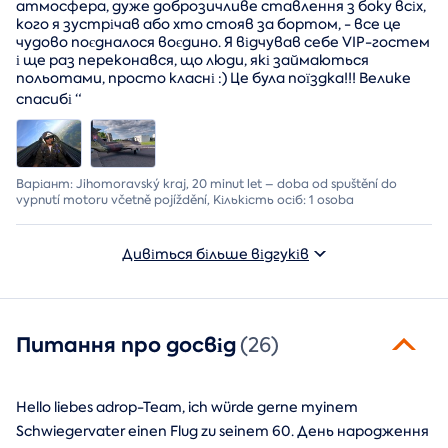
атмосфера, дуже доброзичливе ставлення з боку всіх,
кого я зустрічав або хто стояв за бортом, - все це
чудово поєдналося воєдино. Я відчував себе VIP-гостем
і ще раз переконався, що люди, які займаються
польотами, просто класні :) Це була поїздка!!! Велике
спасибі
“
Варіант: Jihomoravský kraj, 20 minut let – doba od spuštění do
vypnutí motoru včetně pojíždění, Кількість осіб: 1 osoba
Дивіться більше відгуків
Питання про досвід
(26)
Hello liebes adrop-Team, ich würde gerne myinem
Schwiegervater einen Flug zu seinem 60. День народження