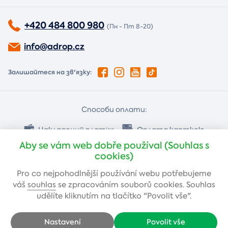
+420 484 800 980
(Пн - Пт 8-20)
info@adrop.cz
Залишайтеся на зв'язку:
Способи оплати:
Накладений платіж
Оплата карткою
Aby se vám web dobře používal (Souhlas s
cookies)
Банківський переказ
Pro co nejpohodlnější používání webu potřebujeme
váš
souhlas
se zpracováním souborů cookies. Souhlas
udělíte kliknutím na tlačítko "Povolit vše".
Nastavení
Povolit vše
Авторське право © 2005-2026 Adrop s.r.o., всі права захищені