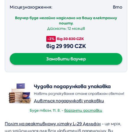
Місцезнаходження:
Brno
Ваучер буде негайно надіслано на вашу електронну
пошту.
Дійсність:
12 місяців
-3%
від 30 830 CZK
від 29 990 CZK
Замовити ваучер
Чудова подарункова упаковка
Навіть розпакування стане справжнім святом!
Дивіться подарункові упаковки
Буде твоїм. 11. 8. -
варіанти доставки
Політ на реактивному літаку L-29 Дельфін
- це мрія,
що здійснилася для всіх любителів адреналіну. Ви