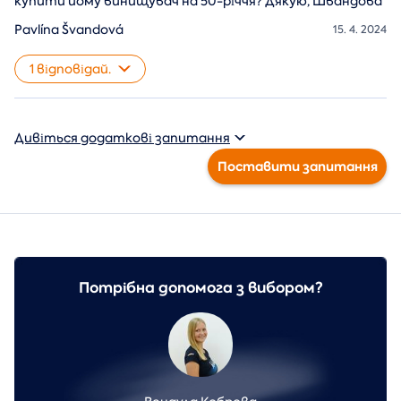
купити йому винищувач на 50-річчя? Дякую, Швандова
Pavlína Švandová
15. 4. 2024
1 відповідай.
Дивіться додаткові запитання
Поставити запитання
Потрібна допомога з вибором?