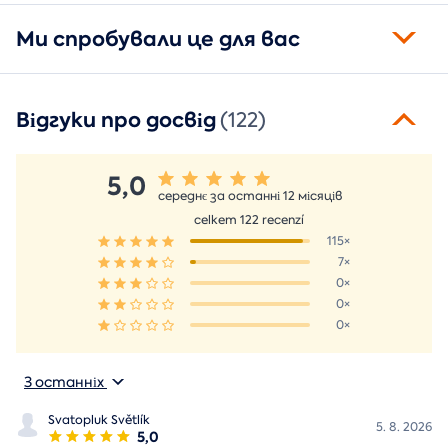
Ми спробували це для вас
Відгуки про досвід
(122)
5,0
середнє за останні 12 місяців
celkem 122 recenzí
115×
7×
0×
0×
0×
З останніх
Svatopluk Světlík
5. 8. 2026
5,0