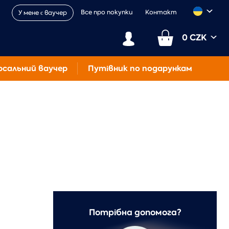
Все про покупки
Контакт
У мене є ваучер
0 CZK
рсальний ваучер
Путівник по подарункам
Потрібна допомога?