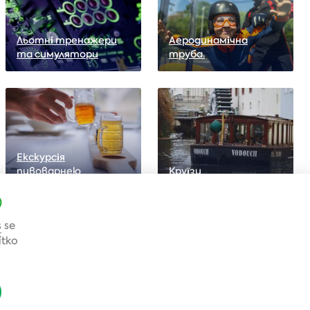
Льотні тренажери
Аеродинамічна
та симулятори
труба.
Екскурсія
пивоварнею
Круїзи
)
s
se
ítko
Дивовижна подарункова
упаковка
ися на
Навіть розпакуванняце досвід