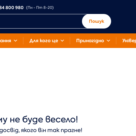
84 800 980
(Пн - Пт 8-20)
Пошук
ання
Для кого це
Принагідно
Уніве
у не буде весело!
освід, якого він так прагне!