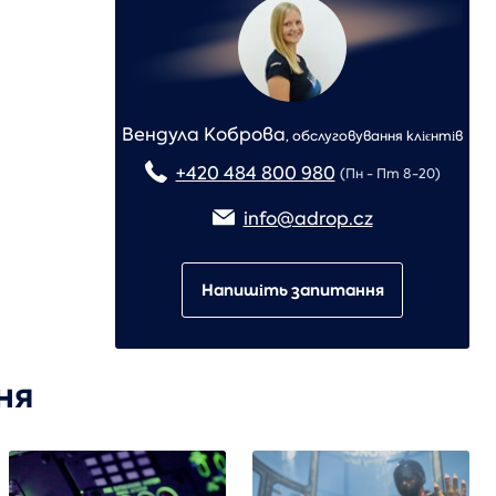
Вендула Коброва
,
обслуговування клієнтів
+420 484 800 980
(Пн - Пт 8-20)
info@adrop.cz
Напишіть запитання
ня