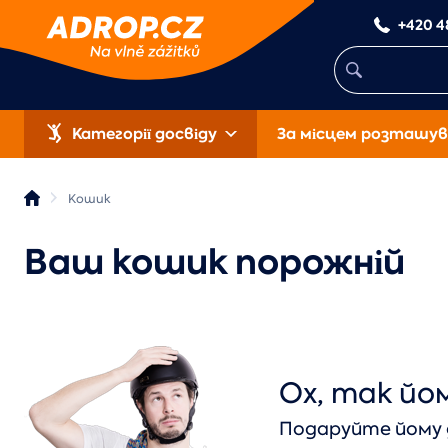
+420 4
Категорії досвіду
За місцем розташув
Кошик
Ваш кошик порожній
Ох, так йом
Подаруйте йому д