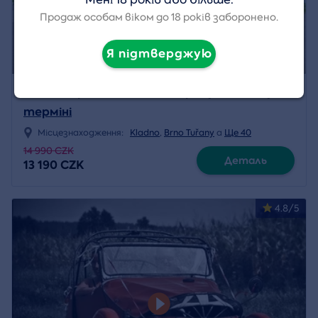
Продаж особам віком до 18 років заборонено.
Я підтверджую
Пілот вертольота на випробувальному
терміні
Місцезнаходження:
Kladno
,
Brno Tuřany
a
Ще 40
14 990 CZK
Деталь
13 190 CZK
4.8/5