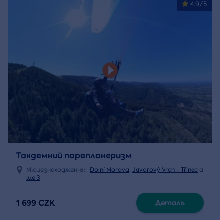
4.9/5
Тандемний парапланеризм
Місцезнаходження:
Dolní Morava
,
Javorový Vrch - Třinec
a
ще 3
1 699 CZK
Деталь