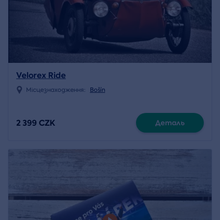
Velorex Ride
Місцезнаходження:
Bošín
2 399 CZK
Деталь