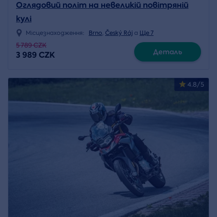
Оглядовий політ на невеликій повітряній
кулі
Місцезнаходження:
Brno
,
Český Ráj
a
Ще 7
5 789 CZK
Деталь
3 989 CZK
4.8/5