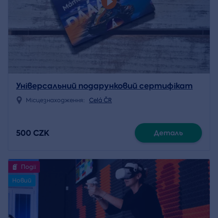
Універсальний подарунковий сертифікат
Місцезнаходження:
Celá ČR
500 CZK
Деталь
Події
Новий