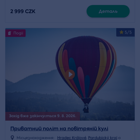
2 999 CZK
Деталь
5/5
Події
Захід вже закінчується 9. 8. 2026.
Приватний політ на повітряній кулі
Місцезнаходження:
Hradec Králové
,
Pardubický kraj
a