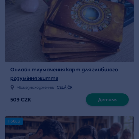
Онлайн тлумачення карт для глибшого
розуміння життя
Місцезнаходження:
CELÁ ČR
509 CZK
Деталь
Новий