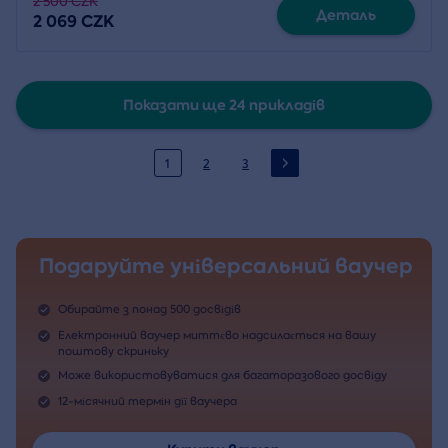
2 500 CZK
Деталь
2 069 CZK
Показати ще 24 прикладів
1
2
3
Подаруйте універсальний ваучер
Обирайте з понад 500 досвідів
Електронний ваучер миттєво надсилається на вашу
поштову скриньку
Може використовуватися для багаторазового досвіду
12-місячний термін дії ваучера