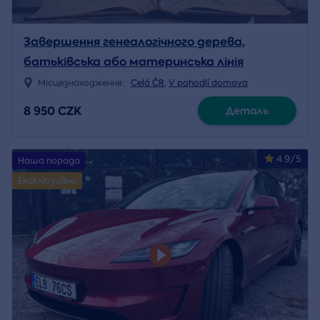
Завершення генеалогічного дерева,
батьківська або материнська лінія
Місцезнаходження:
Celá ČR
,
V pohodlí domova
8 950 CZK
Деталь
4.9/5
Наша порада
Ексклюзивно