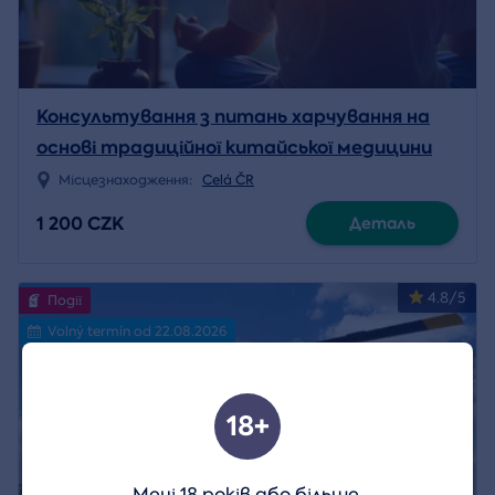
Консультування з питань харчування на
основі традиційної китайської медицини
Місцезнаходження:
Celá ČR
1 200 CZK
Деталь
4.8/5
Події
Volný termín od 22.08.2026
18+
Мені 18 років або більше.