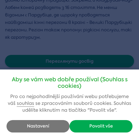
Лабем коней розводять з 16 століття. Не менш
відомим є Пардубіце, де щороку проводяться
найвідоміші кінні перегони в країні - Великі Пардубіцькі
перегони. Регіон також пропонує рідкісні послуги, такі
як агротуризм.
Переглянути досвід
Aby se vám web dobře používal (Souhlas s
cookies)
Повітря
Pro co nejpohodlnější používání webu potřebujeme
váš
souhlas
se zpracováním souborů cookies. Souhlas
Адреналін
udělíte kliknutím na tlačítko "Povolit vše".
Авто-мото
Nastavení
Povolit vše