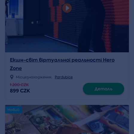
Екшн-світ віртуальної реальності Hero
Zone
Місцезнаходження:
Pardubice
1 200 CZK
Деталь
899 CZK
Новий