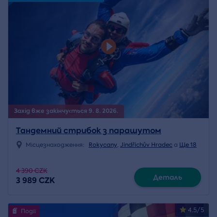
Захід вже закінчується 9. 8. 2026.
Тандемний стрибок з парашутом
Місцезнаходження:
Rokycany
,
Jindřichův Hradec
a
Ще 18
4 390 CZK
Деталь
3 989 CZK
4.5/5
Події