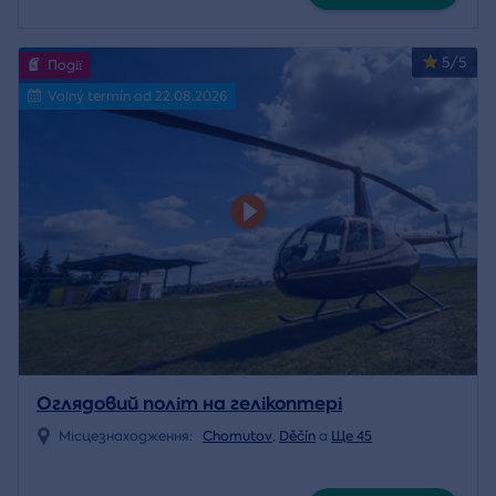
5/5
Події
Volný termín od 22.08.2026
Оглядовий політ на гелікоптері
Місцезнаходження:
Chomutov
,
Děčín
a
Ще 45