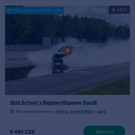
4.8/5
Volný termín od 10.08.2026
Skid School з відрахуванням балів
Місцезнаходження:
Jihlava
,
Vysoké Mýto
a
ще 3
6 490 CZK
Деталь