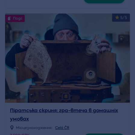
5/5
Події
Піратська скриня: гра-втеча в домашніх
умовах
Місцезнаходження:
Celá ČR