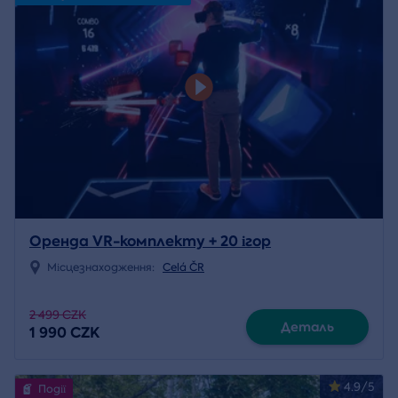
Оренда VR-комплекту + 20 ігор
Місцезнаходження:
Celá ČR
2 499 CZK
Деталь
1 990 CZK
4.9/5
Події