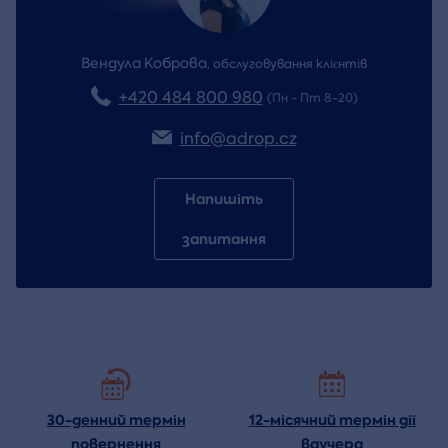
Вендула Коброва
,
обслуговування клієнтів
+420 484 800 980
(Пн - Пт 8-20)
info@adrop.cz
Напишіть
запитання
30-денний термін
12-місячний термін дії
повернення
ваучера