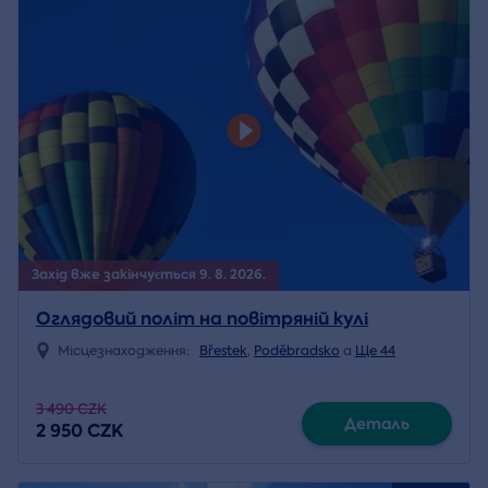
Захід вже закінчується 9. 8. 2026.
Оглядовий політ на повітряній кулі
Місцезнаходження:
Břestek
,
Poděbradsko
a
Ще 44
3 490 CZK
Деталь
2 950 CZK