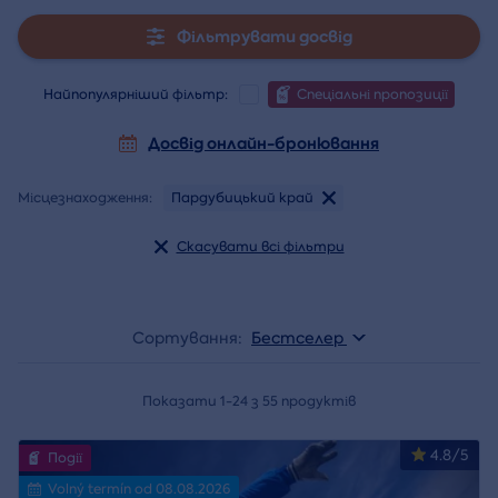
Фільтрувати досвід
Найпопулярніший фільтр:
Спеціальні пропозиції
Досвід онлайн-бронювання
Місцезнаходження:
Пардубицький край
Скасувати всі фільтри
Сортування:
Бестселер
Показати 1-24 з 55 продуктів
4.8/5
Події
Volný termín od 08.08.2026