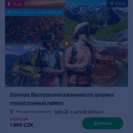
4.8/5
Події
Volný termín od 08.08.2026
Оренда віртуальної реальності додому:
туристичний пакет
Місцезнаходження:
Celá ČR
,
V pohodlí domova
2 299 CZK
Деталь
1 890 CZK