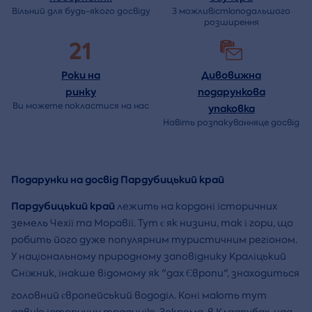
Вільний для будь-якого досвіду
З можливістюподальшого
розширення
21
Роки на
Дивовижна
ринку
подарункова
Ви можете покластися на нас
упаковка
Навіть розпакуванняце досвід
Подарунки на досвід Пардубицький край
Пардубицький край
лежить на кордоні історичних
земель Чехії та Моравії. Тут є як низини, так і гори, що
робить його дуже популярним туристичним регіоном.
У національному природному заповіднику Краліцький
Сніжник, інакше відомому як "дах Європи", знаходиться
головний європейський вододіл. Коні мають тут
давню історичну традицію. Зокрема, в Кладрубах-над-