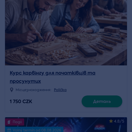
Курс карвінгу для початківців та
просунутих
Місцезнаходження:
Polička
1 750 CZK
Деталь
4.8/5
Події
Volný termín od 08.08.2026