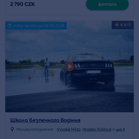
2 790 CZK
Деталь
4.9/5
Volný termín od 08.08.2026
Школа безпечного водіння
Місцезнаходження:
Vysoké Mýto
,
Hradec Králové
a
ще 4