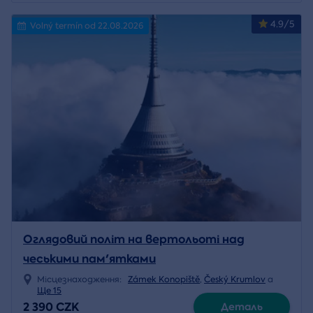
4.9/5
Volný termín od 22.08.2026
Оглядовий політ на вертольоті над
чеськими пам'ятками
Місцезнаходження:
Zámek Konopiště
,
Český Krumlov
a
Ще 15
2 390 CZK
Деталь