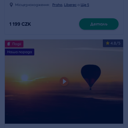
Місцезнаходження:
Praha
,
Liberec
a
Ще 5
1 199 CZK
Деталь
4.8/5
Події
Наша порада