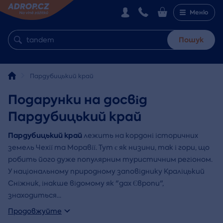
Меню
Пошук
Пардубицький край
Подарунки на досвід
Пардубицький край
Пардубицький край
лежить на кордоні історичних
земель Чехії та Моравії. Тут є як низини, так і гори, що
робить його дуже популярним туристичним регіоном.
У національному природному заповіднику Краліцький
Сніжник, інакше відомому як "дах Європи",
знаходиться
...
Продовжуйте