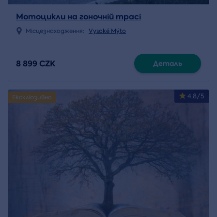
Мотоцикли на гоночній трасі
Місцезнаходження:
Vysoké Mýto
8 899 CZK
Деталь
4.8/5
Ексклюзивно