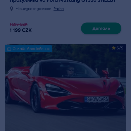
Прогулянка на Ford Mustang GT350 SHELBY
Місцезнаходження:
Praha
1 599 CZK
Деталь
1 199 CZK
5/5
Онлайн бронювання