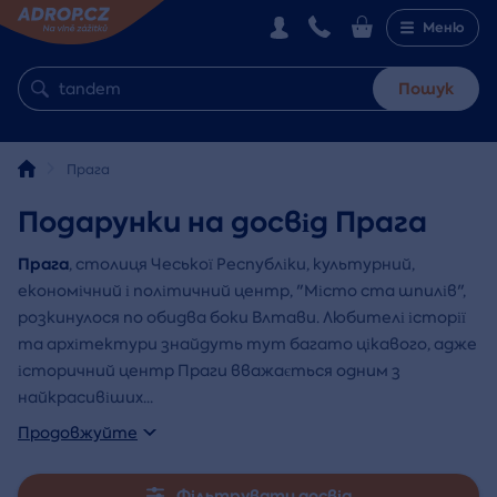
Меню
Пошук
Прага
Подарунки на досвід Прага
Прага
, столиця Чеської Республіки, культурний,
економічний і політичний центр, "Місто ста шпилів",
розкинулося по обидва боки Влтави. Любителі історії
та архітектури знайдуть тут багато цікавого, адже
історичний центр Праги вважається одним з
найкрасивіших
...
Продовжуйте
Фільтрувати досвід