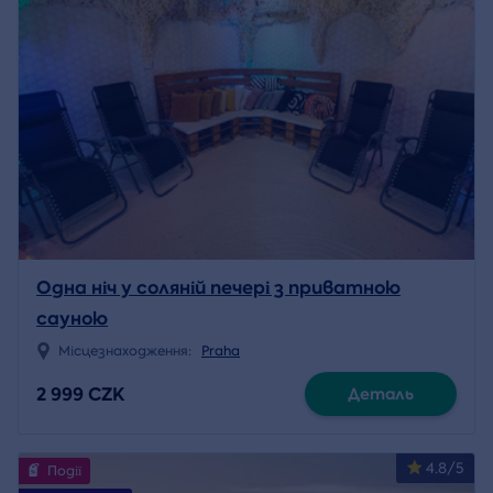
Одна ніч у соляній печері з приватною
сауною
Місцезнаходження:
Praha
2 999 CZK
Деталь
4.8/5
Події