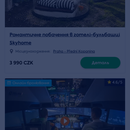
Романтичне побачення в готелі-бульбашці
Skyhome
Місцезнаходження:
Praha - Přední Kopanina
3 990 CZK
Деталь
4.6/5
Онлайн бронювання