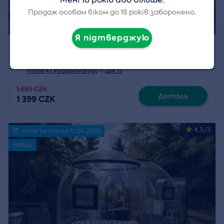
Продаж особам віком до 18 років заборонено.
Захід вже закінчується 16. 8. 2026.
Я підтверджую
Флайбординг - політ над водою
Місцезнаходження:
Vrané nad Vltavou
,
Praha 4 (Vodpočívárna)
a
Ще 15
1 899 CZK
Деталь
1 399 CZK
4.3/5
Volný termín od 11.08.2026
Новий