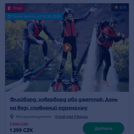
5/5
Події
Volný termín od 15.08.2026
Флайборд, ховерборд або джетпак: День
на воді, сповнений адреналіну
Місцезнаходження:
Vrané nad Vltavou
1 999 CZK
Деталь
1 299 CZK