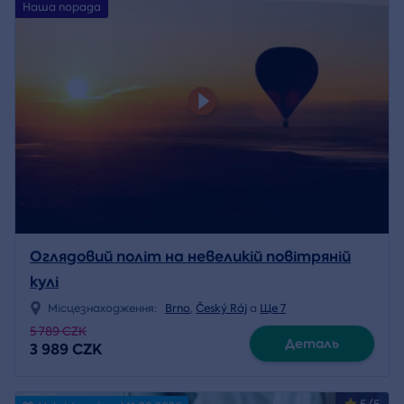
Наша порада
Оглядовий політ на невеликій повітряній
кулі
Місцезнаходження:
Brno
,
Český Ráj
a
Ще 7
5 789 CZK
Деталь
3 989 CZK