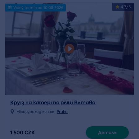
4.7/5
Volný termín od 10.08.2026
Круїз на катері по річці Влтава
Місцезнаходження:
Praha
1 500 CZK
Деталь