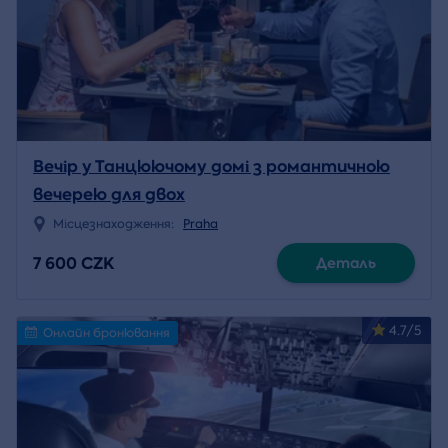
Вечір у Танцюючому домі з романтичною
вечерею для двох
Місцезнаходження:
Praha
7 600 CZK
Деталь
4.7/5
Онлайн бронювання