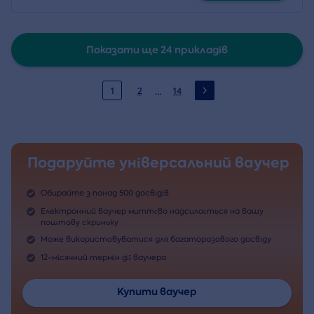
Показати ще 24 прикладів
…
1
2
14
Подаруйте універсальний ваучер
Обирайте з понад 500 досвідів
Електронний ваучер миттєво надсилається на вашу
поштову скриньку
Може використовуватися для багаторазового досвіду
12-місячний термін дії ваучера
Купити ваучер