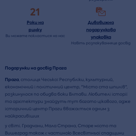
21
Роки на
Дивовижна
ринку
подарункова
Ви можете покластися на нас
упаковка
Навіть розпакуванняце досвід
Подарунки на досвід Прага
Прага
, столиця Чеської Республіки, культурний,
економічний і політичний центр, "Місто ста шпилів",
розкинулося по обидва боки Влтави. Любителі історії
та архітектури знайдуть тут багато цікавого, адже
історичний центр Праги вважається одним з
найкрасивіших
у світі. Градчани, Мала Страна, Старе місто та
Вишеград також є частиною Всесвітньої спадщини