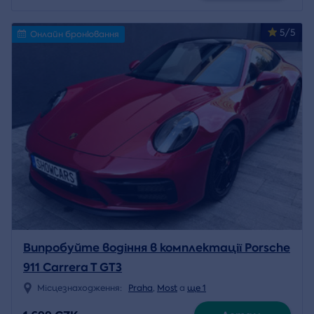
5/5
Онлайн бронювання
Випробуйте водіння в комплектації Porsche
911 Carrera T GT3
Місцезнаходження:
Praha
,
Most
a
ще 1