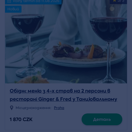
5/5
Volný termín od 11.08.2026
Новий
Обіднє меню з 4-х страв на 2 персони в
ресторані Ginger & Fred у Танцювальному
домі
Місцезнаходження:
Praha
1 870 CZK
Деталь