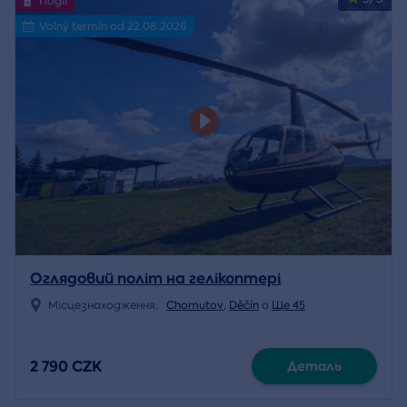
Події
Volný termín od 22.08.2026
Оглядовий політ на гелікоптері
Місцезнаходження:
Chomutov
,
Děčín
a
Ще 45
2 790 CZK
Деталь