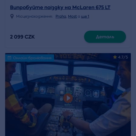
Випробуйте поїздку на McLaren 675 LT
Місцезнаходження:
Praha
,
Most
a
ще 1
2 099 CZK
Деталь
4.7/5
Онлайн бронювання