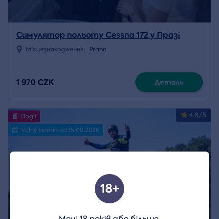
Симулятор польоту Cessna 172 у Празі
Місцезнаходження:
Praha
1 970 CZK
Деталь
4.8/5
Події
Volný termín od 15.08.2026
18+
Мені 18 років або більше.