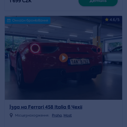
1 699 CZK
Деталь
4.6/5
Онлайн бронювання
Їзда на Ferrari 458 Italia в Чехії
Місцезнаходження:
Praha
,
Most