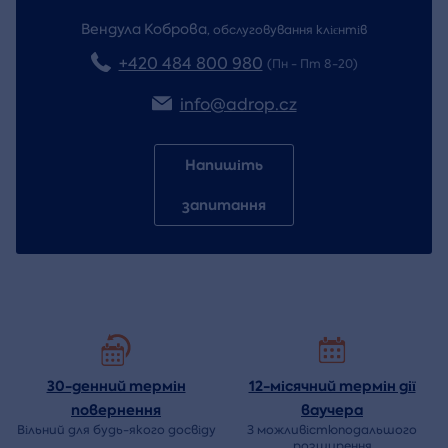
Вендула Коброва
,
обслуговування клієнтів
+420 484 800 980
(Пн - Пт 8-20)
info@adrop.cz
Напишіть
запитання
30-денний термін
12-місячний термін дії
повернення
ваучера
Вільний для будь-якого досвіду
З можливістюподальшого
розширення