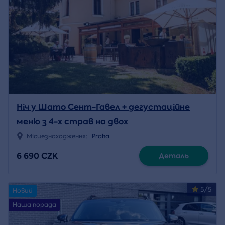
Ніч у Шато Сент-Гавел + дегустаційне
меню з 4-х страв на двох
Місцезнаходження:
Praha
6 690 CZK
Деталь
5/5
Новий
Наша порада