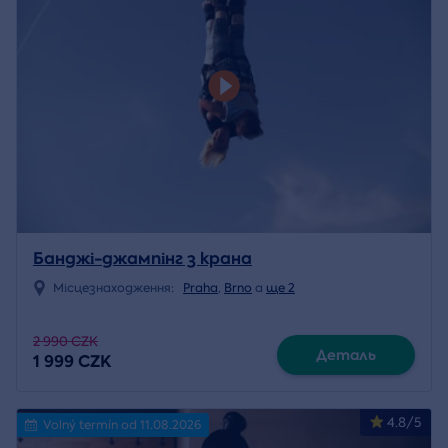
Банджі-джампінг з крана
Місцезнаходження:
Praha
,
Brno
a
ще 2
2 990 CZK
Деталь
1 999 CZK
4.8/5
Volný termín od 11.08.2026