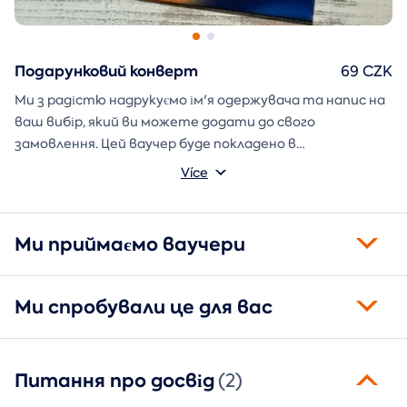
Подарунковий конверт
69 CZK
Ми з радістю надрукуємо ім'я одержувача та напис на
ваш вибір, який ви можете додати до свого
замовлення. Цей ваучер буде покладено в
подарунковий конверт і надіслано безпосередньо вам.
Více
Ми приймаємо ваучери
Ми спробували це для вас
Питання про досвід
(2)