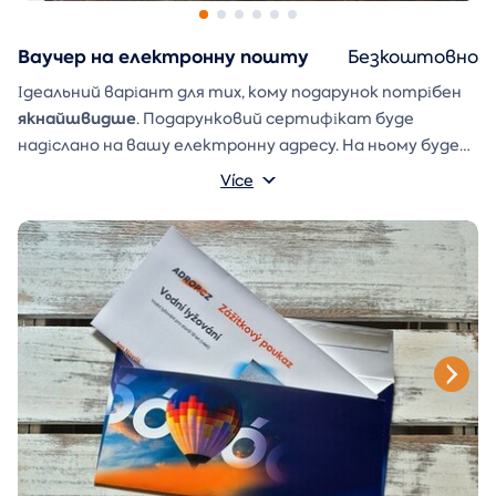
Ваучер на електронну пошту
Безкоштовно
Ідеальний варіант для тих, кому подарунок потрібен
якнайшвидше
. Подарунковий сертифікат буде
надіслано на вашу електронну адресу. На ньому буде
ваше ім'я та напис, який ви можете написати
Více
Конверт для подарунка
самостійно.
, який ви можете
просто роздрукувати, вирізати та склеїти, також
буде надіслано в електронному листі.