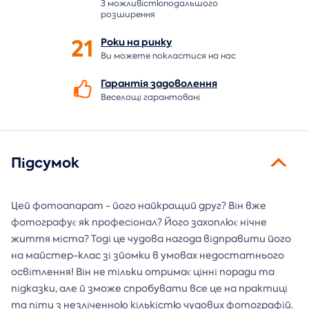
З можливістюподальшого
розширення
21
Роки на
ринку
Ви можете покластися на нас
Гарантія
задоволення
Веселощі гарантовані
Підсумок
Цей фотоапарат - його найкращий друг? Він вже
фотографує як професіонал? Його захоплює нічне
життя міста? Тоді це чудова нагода відправити його
на майстер-клас зі зйомки в умовах недостатнього
освітлення! Він не тільки отримає цінні поради та
підказки, але й зможе спробувати все це на практиці
та піти з незліченною кількістю чудових фотографій.