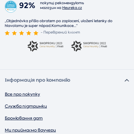
92%
покупці рекомендують
магазин на
Heureka.cz
„Objednávka přišla obratem po zaplacení, uložení letenky do
hlavolamu je super nápad.Komunikace
...
“
- Перевірений клієнт
Інформація про компанію
Все про покупку
Служба підтримки
Бронювання дат
Ми приймаємо ваучери