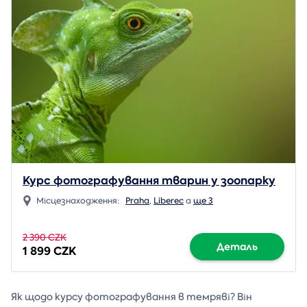
Курс фотографування тварин у зоопарку
Місцезнаходження:
Praha
,
Liberec
a
ще 3
2 390 CZK
Деталь
1 899 CZK
Як щодо курсу фотографування в темряві? Він