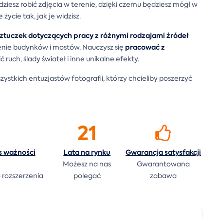
iesz robić zdjęcia w terenie, dzięki czemu będziesz mógł w
ycie tak, jak je widzisz.
ztuczek dotyczących pracy z różnymi rodzajami źródeł
pracować z
tlenie budynków i mostów. Nauczysz się
 ruch, ślady świateł i inne unikalne efekty.
zystkich entuzjastów fotografii, którzy chcieliby poszerzyć
21
s ważności
Lata na
rynku
Gwarancja
satysfakcji
a
Możesz na nas
Gwarantowana
 rozszerzenia
polegać
zabawa