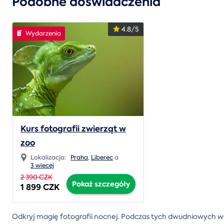
Podobne doświadczenia
4.8/5
Wydarzenia
Kurs fotografii zwierząt w
zoo
Lokalizacja:
Praha
,
Liberec
a
3 więcej
2 390 CZK
Pokaż szczegóły
1 899 CZK
Odkryj magię fotografii nocnej. Podczas tych dwudniowych wa