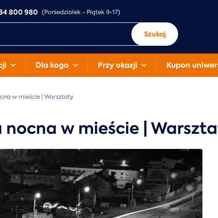
84 800 980
(Poniedziałek - Piątek 9-17)
Szukaj
ji
Dla kogo
Przy okazji
Kupon uniwer
ocna w mieście | Warsztaty
ia nocna w mieście | Warszt