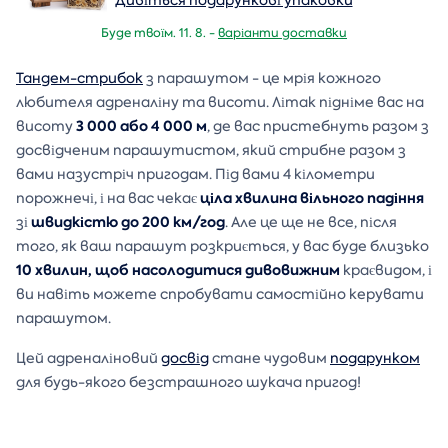
Буде твоїм. 11. 8. -
варіанти доставки
Тандем-стрибок
з парашутом - це мрія кожного
любителя адреналіну та висоти. Літак підніме вас на
3 000 або 4 000 м
висоту
, де вас пристебнуть разом з
досвідченим парашутистом, який стрибне разом з
вами назустріч пригодам. Під вами 4 кілометри
ціла хвилина вільного падіння
порожнечі, і на вас чекає
швидкістю до 200 км/год
зі
. Але це ще не все, після
того, як ваш парашут розкриється, у вас буде близько
10 хвилин, щоб насолодитися дивовижним
краєвидом, і
ви навіть можете спробувати самостійно керувати
парашутом.
Цей адреналіновий
досвід
стане чудовим
подарунком
для будь-якого безстрашного шукача пригод!