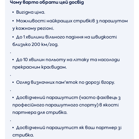
Чому варто обрати цей досвід
Вигідна ціна.
Можливості найкращих стрибків з парашутом
у кожному регіоні.
До 1 хвилини вільного падіння на швидкості
близько 200 км/год.
.
До 10 хвилин польоту на літаку та насолоди
прекрасним краєвидом.
.
Огляд визначних пам'яток по дорозі вгору.
.
Досвідчений парашутист (часто фахівець з
професійного парашутного спорту) в якості
партнера для стрибка.
.
Досвідчений парашутист
як ваш партнер зі
стрибка.