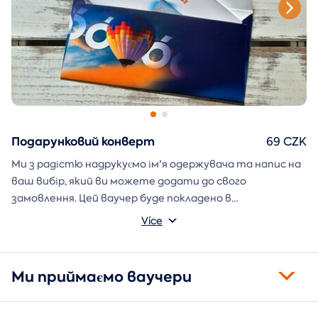
Подарунковий конверт
69 CZK
Ми з радістю надрукуємо ім'я одержувача та напис на
ваш вибір, який ви можете додати до свого
замовлення. Цей ваучер буде покладено в
подарунковий конверт і надіслано безпосередньо вам.
Více
Ми приймаємо ваучери