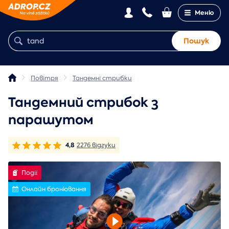
Меню
Пошук
Повітря
Тандемні стрибки
Тандемний стрибок з
парашутом
4,8
2276 відгуки
Події
Онлайн бронювання