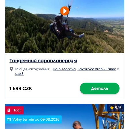
Тандемний парапланеризм
Місцезнаходження:
Dolní Morava
,
Javorový Vrch - Třinec
a
ще 3
1 699 CZK
Деталь
5/5
Події
Volný termín od 09.08.2026