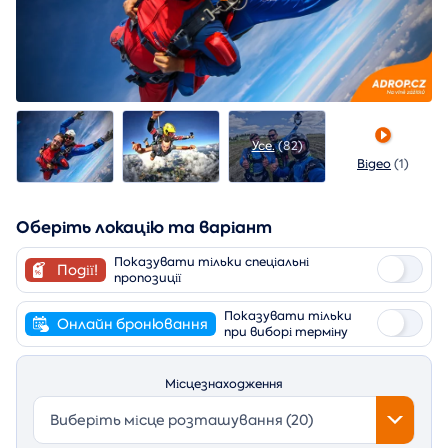
Усе.
(82)
Відео
(1)
Оберіть локацію та варіант
Показувати тільки спеціальні
Події!
пропозиції
Показувати тільки
Онлайн бронювання
при виборі терміну
Місцезнаходження
Виберіть місце розташування (20)