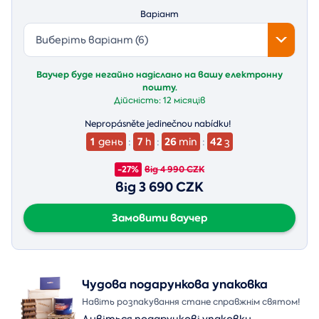
Варіант
Виберіть варіант (6)
Ваучер буде негайно надіслано на вашу електронну
пошту.
Дійсність:
12 місяців
Nepropásněte jedinečnou nabídku!
1
7
26
41
день
:
h
:
min
:
з
-27%
від 4 990 CZK
від 3 690 CZK
Замовити ваучер
Чудова подарункова упаковка
Навіть розпакування стане справжнім святом!
Дивіться подарункові упаковки