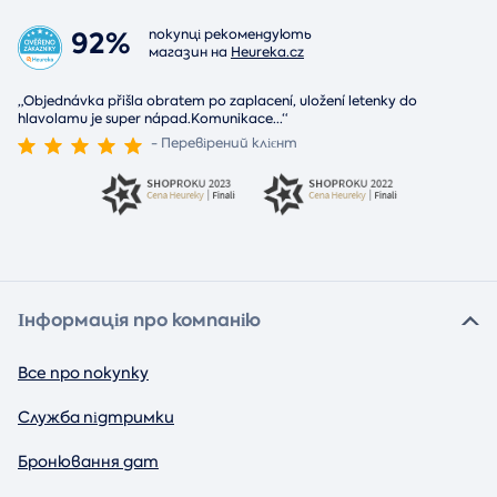
92%
покупці рекомендують
магазин на
Heureka.cz
„Objednávka přišla obratem po zaplacení, uložení letenky do
hlavolamu je super nápad.Komunikace
...
“
- Перевірений клієнт
Інформація про компанію
Все про покупку
Служба підтримки
Бронювання дат