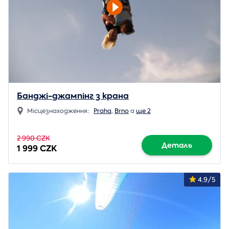
Банджі-джампінг з крана
Місцезнаходження:
Praha
,
Brno
a
ще 2
2 990 CZK
Деталь
1 999 CZK
4.9/5