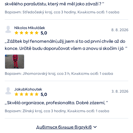
skvělého parašutistu, který mě měl jako závaží ?
“
Варіант: Středočeský kraj, cca 3 hodiny, Кількість осіб: 1 osoba
Nikolas Mikulášek
8. 8. 2026
5,0
„
Zážitek byl fenomenální,užij jsem si to od první chvíle až do
konce. Určitě budu doporučovat všem a znovu si skočím i já
“
Варіант: Jihomoravský kraj, cca 3 h, Кількість осіб: 1 osoba
JakubKohoutek
3. 8. 2026
5,0
„
Skvělá organizace, profesionalita. Dobré zázemí,
“
Варіант: Zlínský kraj, cca 3 hodiny, Кількість осіб: 1 osoba
Дивіться більше відгуків