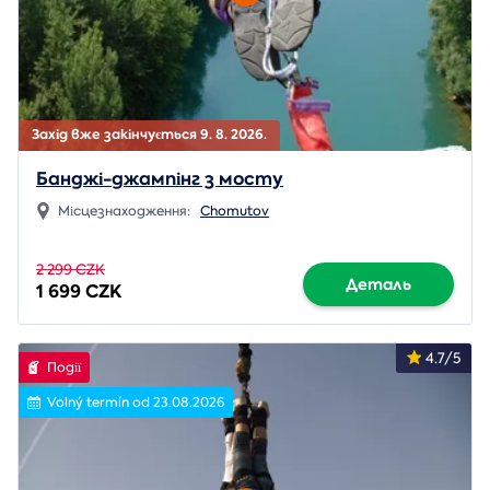
Захід вже закінчується 9. 8. 2026.
Банджі-джампінг з мосту
Місцезнаходження:
Chomutov
2 299 CZK
Деталь
1 699 CZK
4.7/5
Події
Volný termín od 23.08.2026