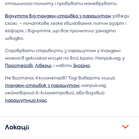
пташиного польоту і пробувати маневрувати.
Відчуття від тандем-стрибка з парашутом
завжди
схожі – початкове легке хвилювання, потім азарт і
ейфорія, і відчуття, що все пролетіло занадто
швидко.
Спробувати стрибнути з парашутом у тандемі
можна в декількох місцях по всій країні. Наприклад, у
Простейові
,
Ліберці
, і навіть
Зноймо
.
Не вистачає 4 кілометрів? Тоді виберіть інший
тандем-стрибок з парашутом
, наприклад,
неймовірний 6-кілометровий, або базовий
парашутний курс
.
Локації