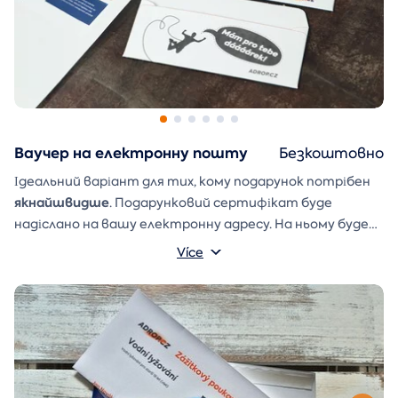
Ваучер на електронну пошту
Безкоштовно
Ідеальний варіант для тих, кому подарунок потрібен
якнайшвидше
. Подарунковий сертифікат буде
надіслано на вашу електронну адресу. На ньому буде
ваше ім'я та напис, який ви можете написати
Více
Конверт для подарунка
самостійно.
, який ви можете
просто роздрукувати, вирізати та склеїти, також
буде надіслано в електронному листі.