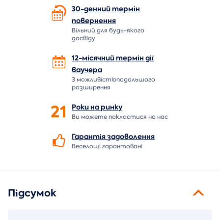
30-денний термін
повернення
Вільний для будь-якого
досвіду
12-місячний термін дії
ваучера
З можливістюподальшого
розширення
21
Роки на
ринку
Ви можете покластися на нас
Гарантія
задоволення
Веселощі гарантовані
Підсумок