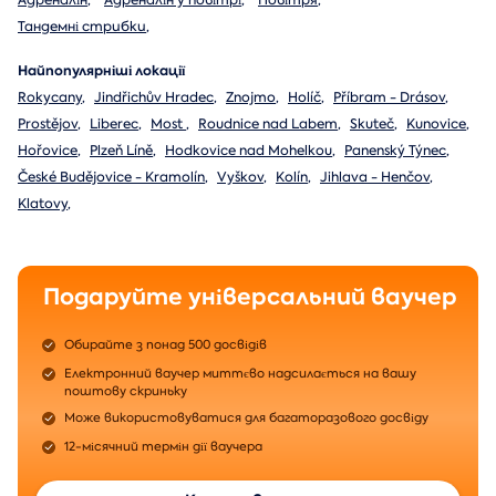
Адреналін
,
Адреналін у повітрі
,
Повітря
,
Тандемні стрибки
,
Найпопулярніші локації
Rokycany
,
Jindřichův Hradec
,
Znojmo
,
Holíč
,
Příbram - Drásov
,
Prostějov
,
Liberec
,
Most
,
Roudnice nad Labem
,
Skuteč
,
Kunovice
,
Hořovice
,
Plzeň Líně
,
Hodkovice nad Mohelkou
,
Panenský Týnec
,
České Budějovice - Kramolín
,
Vyškov
,
Kolín
,
Jihlava - Henčov
,
Klatovy
,
Подаруйте універсальний ваучер
Обирайте з понад 500 досвідів
Електронний ваучер миттєво надсилається на вашу
поштову скриньку
Може використовуватися для багаторазового досвіду
12-місячний термін дії ваучера