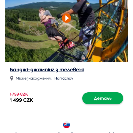
Банджі-джампінг з телевежі
Місцезнаходження:
Harrachov
1 799 CZK
Деталь
1 499 CZK