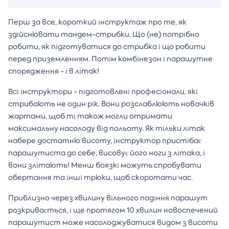
Перш за все, короткий інструктаж про те, як
здійснювати тандем-стрибки. Що (не) потрібно
робити, як підготуватися до стрибка і що робити
перед приземленням. Потім комбінезон і парашутне
спорядження - і в літак!
Всі інструктори - підготовлені професіонали, які
стрибають не один рік. Вони розслаблюють новачків
жартами, щоб ті також могли отримати
максимальну насолоду від польоту. Як тільки літак
набере достатню висоту, інструктор пристібає
парашутиста до себе, висовує його ноги з літака, і
вони злітають! Менш боязкі можуть спробувати
обертання та інші трюки, щоб скоротати час.
Приблизно через хвилину вільного падіння парашут
розкривається, і ще протягом 10 хвилин новоспечений
парашутист може насолоджуватися видом з висоти