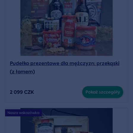
Pudełko prezentowe dla mężczyzn: przekąski
(z łomem)
2 099 CZK
Pokaż szczegóły
Nasza wskazówka