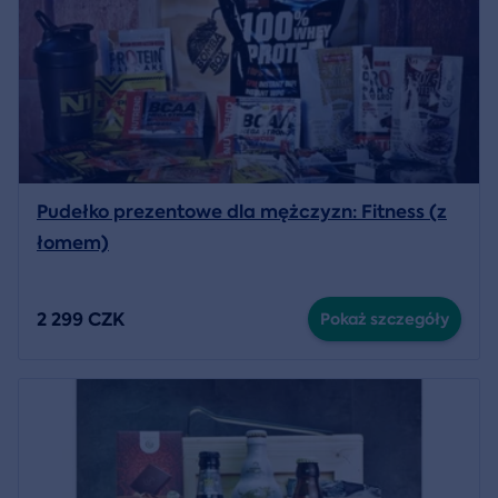
Pudełko prezentowe dla mężczyzn: Fitness (z
łomem)
2 299 CZK
Pokaż szczegóły