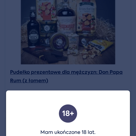
Pudełko prezentowe dla mężczyzn: Don Papa
Rum (z łomem)
2 999 CZK
Pokaż szczegóły
18+
Mam ukończone 18 lat.