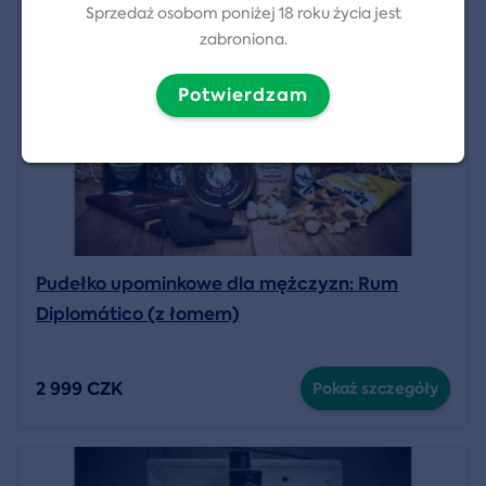
Sprzedaż osobom poniżej 18 roku życia jest
zabroniona.
Potwierdzam
Pudełko upominkowe dla mężczyzn: Rum
Diplomático (z łomem)
2 999 CZK
Pokaż szczegóły