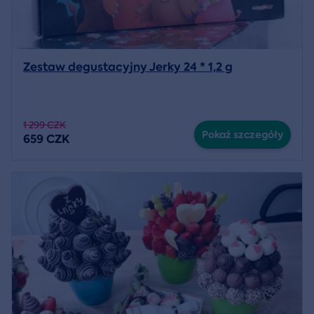
Zestaw degustacyjny Jerky 24 * 1,2 g
1 299 CZK
Pokaż szczegóły
659 CZK