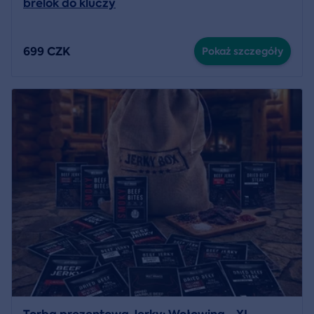
brelok do kluczy
699 CZK
Pokaż szczegóły