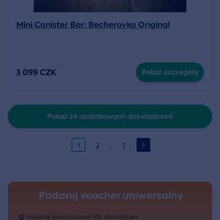
Mini Canister Bar: Becherovka Original
3 099 CZK
Pokaż szczegóły
Pokaż 24 dodatkowych doświadczeń
…
1
2
7
Podaruj voucher uniwersalny
Wybieraj spośród ponad 500 doświadczeń