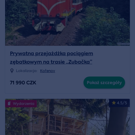
Prywatna przejażdżka pociągiem
zębatkowym na trasie „Zubačka”
Lokalizacja:
Kořenov
71 990 CZK
Pokaż szczegóły
4.5/5
Wydarzenia