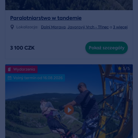
Paralotniarstwo w tandemie
Lokalizacja:
Dolní Morava
,
Javorový Vrch - Třinec
a
3 więcej
3 100 CZK
Pokaż szczegóły
5/5
Wydarzenia
Volný termín od 16.08.2026