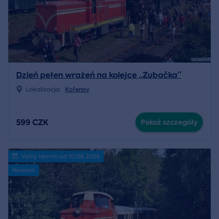
Dzień pełen wrażeń na kolejce „Zubačka”
Lokalizacja:
Kořenov
599 CZK
Pokaż szczegóły
Volný termín od 10.08.2026
Nowość