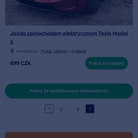
Jazda samochodem elektrycznym Tesla Model
3
Lokalizacja:
Praha
,
Liberec
a
5 więcej
899 CZK
Pokaż szczegóły
Pokaż 24 dodatkowych doświadczeń
…
1
2
5