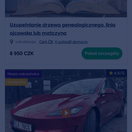
Uzupełnianie drzewa genealogicznego, linia
ojcowska lub matczyna
Lokalizacja:
Celá ČR
,
V pohodlí domova
8 950 CZK
Pokaż szczegóły
4.9/5
Nasza wskazówka
Wyłącznie