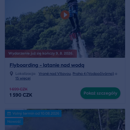
Wydarzenie już się kończy 9. 8. 2026.
Flyboarding - latanie nad wodą
Lokalizacja:
Vrané nad Vltavou
,
Praha 4 (Vodpočívárna)
a
15 więcej
1 699 CZK
Pokaż szczegóły
1 590 CZK
Volný termín od 10.08.2026
Nowość