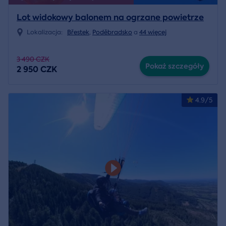
Lot widokowy balonem na ogrzane powietrze
Lokalizacja:
Břestek
,
Poděbradsko
a
44 więcej
3 490 CZK
Pokaż szczegóły
2 950 CZK
4.9/5