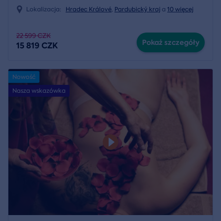
Lokalizacja:
Hradec Králové
,
Pardubický kraj
a
10 więcej
22 599 CZK
Pokaż szczegóły
15 819 CZK
Nowość
Nasza wskazówka