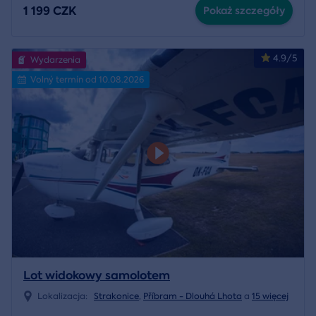
1 199 CZK
Pokaż szczegóły
4.9/5
Wydarzenia
Volný termín od 10.08.2026
Lot widokowy samolotem
Lokalizacja:
Strakonice
,
Příbram - Dlouhá Lhota
a
15 więcej