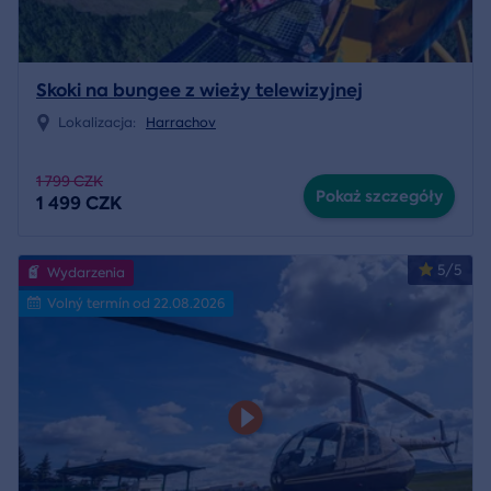
Skoki na bungee z wieży telewizyjnej
Lokalizacja:
Harrachov
1 799 CZK
Pokaż szczegóły
1 499 CZK
5/5
Wydarzenia
Volný termín od 22.08.2026