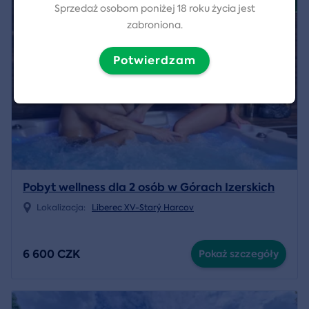
Sprzedaż osobom poniżej 18 roku życia jest
zabroniona.
Potwierdzam
Pobyt wellness dla 2 osób w Górach Izerskich
Lokalizacja:
Liberec XV-Starý Harcov
6 600 CZK
Pokaż szczegóły