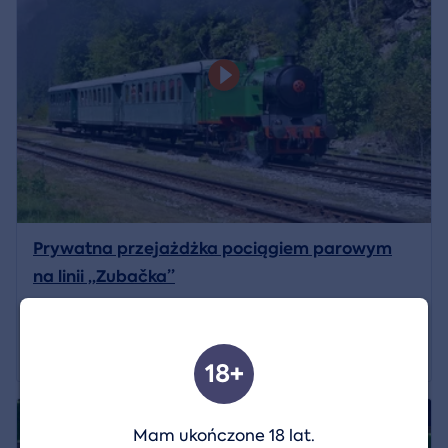
Prywatna przejażdżka pociągiem parowym
na linii „Zubačka”
Lokalizacja:
Kořenov
77 890 CZK
Pokaż szczegóły
18+
4.8/5
Mam ukończone 18 lat.