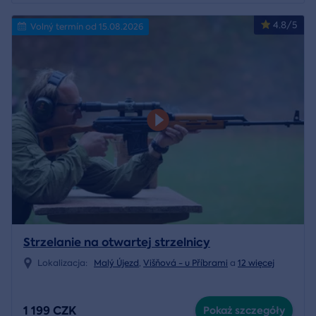
4.8/5
Volný termín od 15.08.2026
Strzelanie na otwartej strzelnicy
Lokalizacja:
Malý Újezd
,
Višňová - u Příbrami
a
12 więcej
1 199 CZK
Pokaż szczegóły