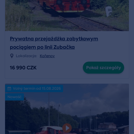
Prywatna przejażdżka zabytkowym
pociągiem po linii Zubačka
Lokalizacja:
Kořenov
16 990 CZK
Pokaż szczegóły
Volný termín od 15.08.2026
Nowość