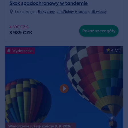
Skok spadochronowy w tandemie
Lokalizacja:
Rokycany
,
Jindřichův Hradec
a
18 więcej
4 390 CZK
Pokaż szczegóły
3 989 CZK
4.7/5
Wydarzenia
Wydarzenie już się kończy 9. 8. 2026.