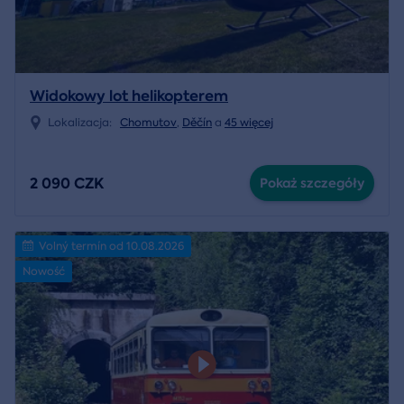
Widokowy lot helikopterem
Lokalizacja:
Chomutov
,
Děčín
a
45 więcej
2 090 CZK
Pokaż szczegóły
Volný termín od 10.08.2026
Nowość