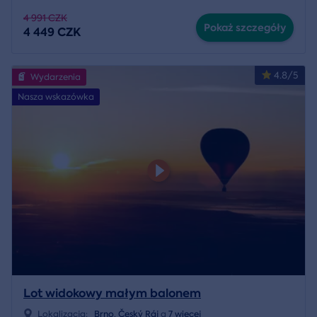
4 991 CZK
Pokaż szczegóły
4 449 CZK
4.8/5
Wydarzenia
Nasza wskazówka
Lot widokowy małym balonem
Lokalizacja:
Brno
,
Český Ráj
a
7 więcej