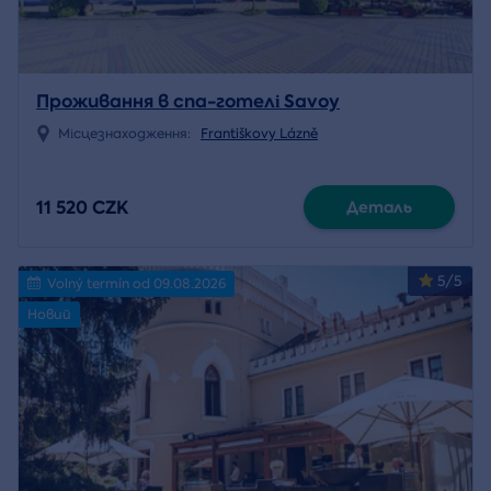
Проживання в спа-готелі Savoy
Місцезнаходження:
Františkovy Lázně
11 520 CZK
Деталь
5/5
Volný termín od 09.08.2026
Новий