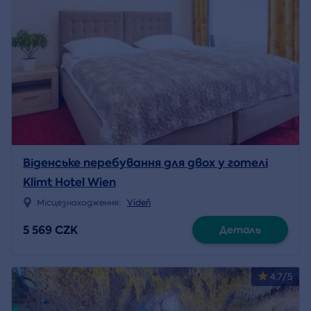
Віденське перебування для двох у готелі
Klimt Hotel Wien
Місцезнаходження:
Vídeň
5 569 CZK
Деталь
4.7/5