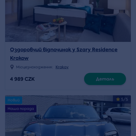
Оздоровчий відпочинок у Szary Residence
Krakow
Місцезнаходження:
Krakov
4 989 CZK
Деталь
5/5
Новий
Наша порада