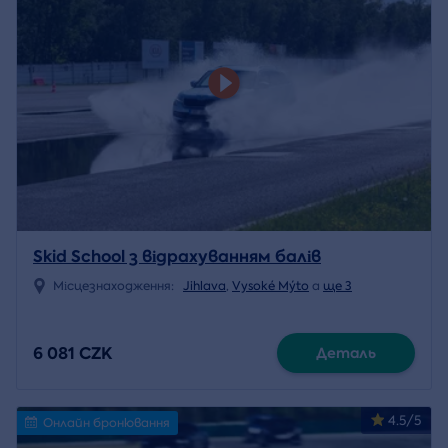
Skid School з відрахуванням балів
Місцезнаходження:
Jihlava
,
Vysoké Mýto
a
ще 3
6 081 CZK
Деталь
4.5/5
Онлайн бронювання