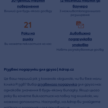
30-денний термін
12-місячний термін дії
повернення
ваучера
Вільний для будь-якого досвіду
З можливістюподальшого
розширення
21
Роки на
Дивовижна
ринку
подарункова
Ви можете покластися на нас
упаковка
Навіть розпакуванняце досвід
Різдвяні подарунки для друга | Adrop.cz
Це ваш перший рік з коханою людиною, чи ви вже мали
кілька Різдв? Вибір
різдвяного подарунка
для друга має
однакове значення в будь-якому випадку. Якщо цього
року ви хочете викластися на повну під ялинкою, ми
можемо допомогти. Насправді, на Adrop ви знайдете
найкращі подарунки для друзів на це