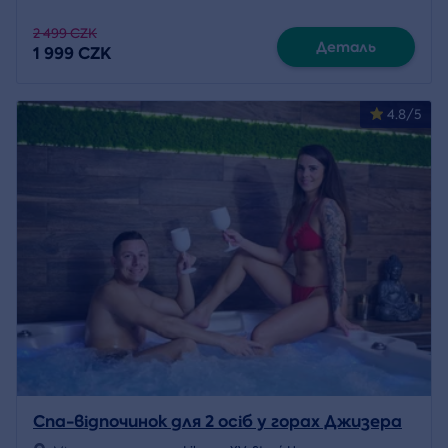
2 499 CZK
Деталь
1 999 CZK
4.8/5
Спа-відпочинок для 2 осіб у горах Джизера