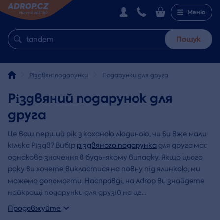
Меню
Пошук
Різдвяні подарунки
Подарунки для друга
Різдвяний подарунок для
друга
Це ваш перший рік з коханою людиною, чи ви вже мали
кілька Різдв? Вибір
різдвяного подарунка
для друга має
однакове значення в будь-якому випадку. Якщо цього
року ви хочете викластися на повну під ялинкою, ми
можемо допомогти. Насправді, на Adrop ви знайдете
найкращі подарунки для друзів на це
...
Продовжуйте