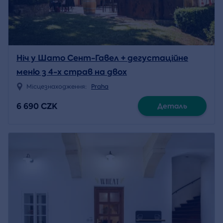
Ніч у Шато Сент-Гавел + дегустаційне
меню з 4-х страв на двох
Місцезнаходження:
Praha
6 690 CZK
Деталь