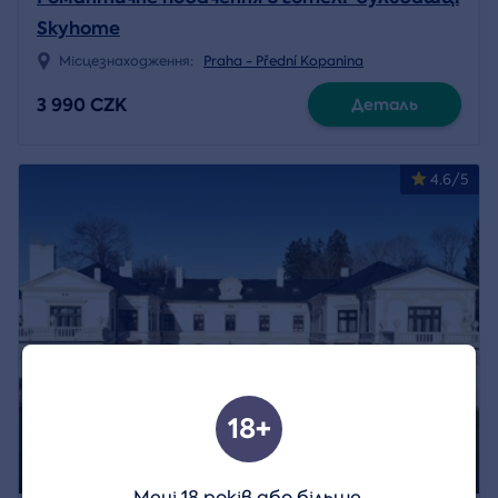
Skyhome
Місцезнаходження:
Praha - Přední Kopanina
3 990 CZK
Деталь
4.6/5
18+
Мені 18 років або більше.