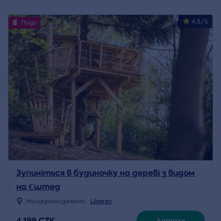
4.5/5
Події
Зупиніться в будиночку на дереві з видом
на Єштед
Місцезнаходження:
Liberec
4 199 CZK
Деталь