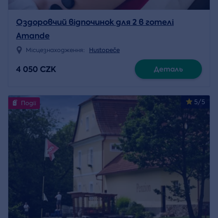
Оздоровчий відпочинок для 2 в готелі
Amande
Місцезнаходження:
Hustopeče
4 050 CZK
Деталь
5/5
Події