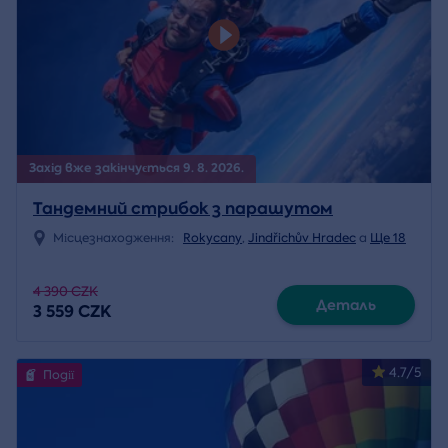
Захід вже закінчується 9. 8. 2026.
Тандемний стрибок з парашутом
Місцезнаходження:
Rokycany
,
Jindřichův Hradec
a
Ще 18
4 390 CZK
Деталь
3 559 CZK
4.7/5
Події