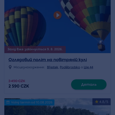
Захід вже закінчується 9. 8. 2026.
Оглядовий політ на повітряній кулі
Місцезнаходження:
Břestek
,
Poděbradsko
a
Ще 44
3 490 CZK
Деталь
2 590 CZK
4.8/5
Volný termín od 10.08.2026