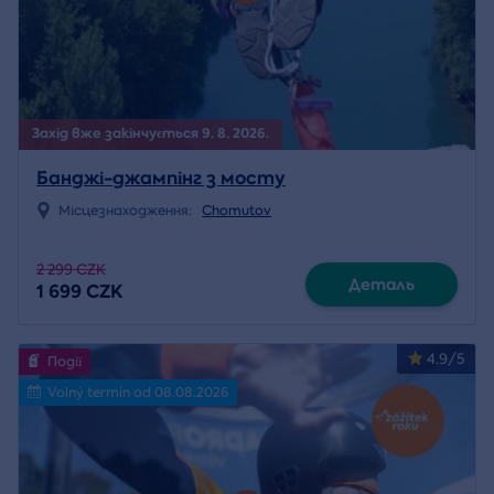
Захід вже закінчується 9. 8. 2026.
Банджі-джампінг з мосту
Місцезнаходження:
Chomutov
2 299 CZK
Деталь
1 699 CZK
4.9/5
Події
Volný termín od 08.08.2026