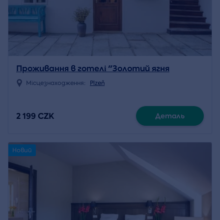
Проживання в готелі "Золотий ягня
Місцезнаходження:
Plzeň
2 199 CZK
Деталь
Новий