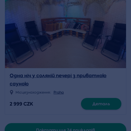
Одна ніч у соляній печері з приватною
сауною
Місцезнаходження:
Praha
2 999 CZK
Деталь
Показати ще 24 прикладів