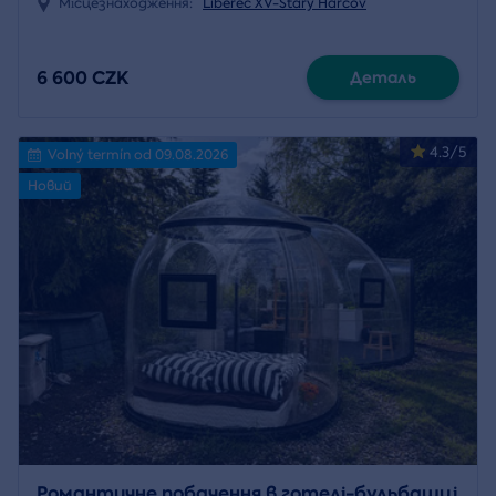
Місцезнаходження:
Liberec XV-Starý Harcov
6 600 CZK
Деталь
4.3/5
Volný termín od 09.08.2026
Новий
Романтичне побачення в готелі-бульбашці