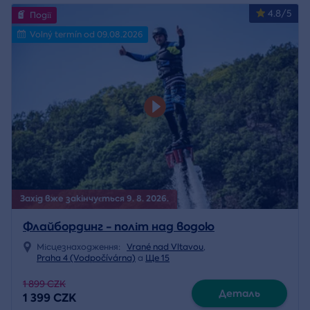
4.8/5
Події
Volný termín od 09.08.2026
Захід вже закінчується 9. 8. 2026.
Флайбординг - політ над водою
Місцезнаходження:
Vrané nad Vltavou
,
Praha 4 (Vodpočívárna)
a
Ще 15
1 899 CZK
Деталь
1 399 CZK