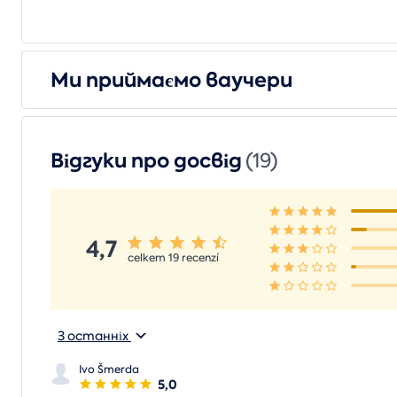
Ми приймаємо ваучери
Відгуки про досвід
(19)
4,7
celkem 19 recenzí
З останніх
Ivo Šmerda
5,0