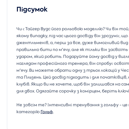
Підсумок
Чи є Тайгер Вудс його рольовою моделлю? Чи він той
якому випадку, під час цього досвіду він зрозуміє, щ
джентльменів, а, перш за все, дуже вимогливий вид
правильно бити по м'ячу, але як тільки він засвоїт
ударом, який робить. Подаруйте йому досвід у вигляд
наглядом професійного тренера, він спробує освої
м'ячу. Ви можете обрати одну з трьох локацій у Чесь
та Пльзень. Цей досвід підходить і для початківців,
клубів. Якщо ви не хочете, щоб він залишався на с
для двох. Одягайте сорочку з комірцем, беріть ключк
Не зовсім те? Інтенсивні тренування з гольфу - це 
категорію
Гольф
.