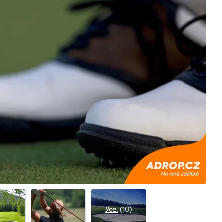
Усе.
(10)