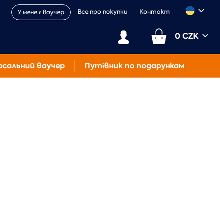
Все про покупки
Контакт
У мене є ваучер
0 CZK
рсальний ваучер
Путівник по подарункам