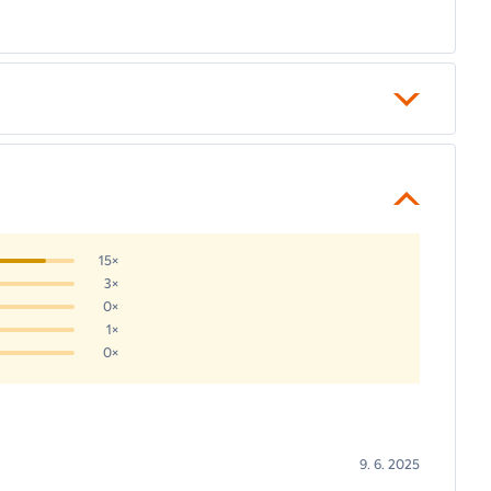
15×
3×
0×
1×
0×
9. 6. 2025