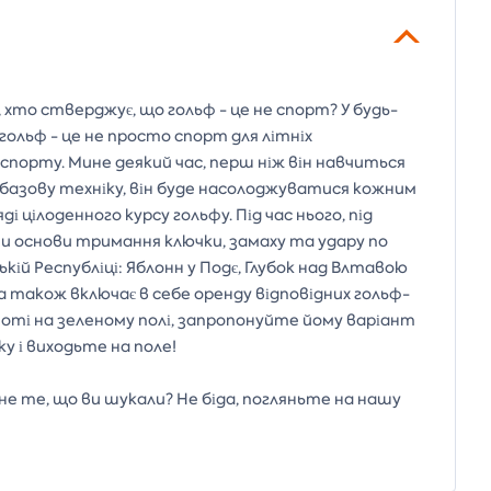
, хто стверджує, що гольф - це не спорт? У будь-
о гольф - це не просто спорт для літніх
 спорту. Мине деякий час, перш ніж він навчиться
ь базову техніку, він буде насолоджуватися кожним
і цілоденного курсу гольфу. Під час нього, під
ти основи тримання ключки, замаху та удару по
кій Республіці: Яблонн у Подє, Глубок над Влтавою
 а також включає в себе оренду відповідних гольф-
амоті на зеленому полі, запропонуйте йому варіант
у і виходьте на поле!
не те, що ви шукали? Не біда, погляньте на нашу