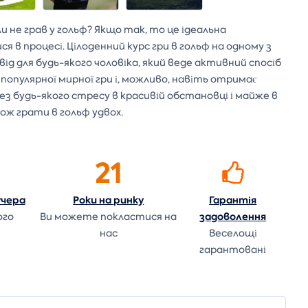
оли не грав у гольф? Якщо так, то це ідеальна
 в процесі. Цілоденний курс гри в гольф на одному з
свід для будь-якого чоловіка, який веде активний спосіб
популярної мирної гри і, можливо, навіть отримає
без будь-якого стресу в красивій обстановці і майже в
ож грати в гольф удвох.
21
учера
Роки на
ринку
Гарантія
задоволення
ого
Ви можете покластися на
нас
Веселощі
гарантовані