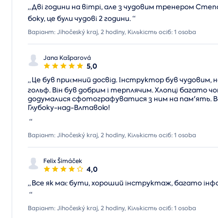
„
Дві години на вітрі, але з чудовим тренером Ст
боку, це були чудові 2 години.
“
Варіант: Jihočeský kraj, 2 hodiny, Кількість осіб: 1 osoba
Jana Kašparová
5,0
„
Це був приємний досвід. Інструктор був чудовим, 
гольф. Він був добрим і терплячим. Хлопці багато ч
додумалися сфотографуватися з ним на пам'ять. В
Глубоку-над-Влтавою!
“
Варіант: Jihočeský kraj, 2 hodiny, Кількість осіб: 1 osoba
Felix Šimáček
4,0
„
Все як має бути, хороший інструктаж, багато інфо
“
Варіант: Jihočeský kraj, 2 hodiny, Кількість осіб: 1 osoba