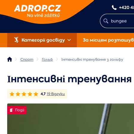
+420 4
Категорії досвіду
За місцем розташув
Спорт
Гольф
Інтенсивні тренування з гольфу
Інтенсивні тренування 
4,7
19 відгуки
Події