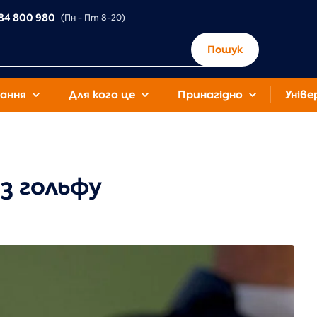
84 800 980
(Пн - Пт 8-20)
Пошук
ання
Для кого це
Принагідно
Уніве
з гольфу