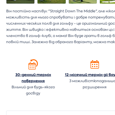
Він постійно наспівує "Straight Down The Middle", але нік
можливість для нього спробувати і добре потренуватися
численних чеських полів для гольфу - це оригінальний до
життя. Він швидко і ефективно навчиться основам цієї 
членство в гольф-клубі, о мама! Він буде грати в гольф 
повній тиші. Залежно від обраного варіанту, можна так
30-денний термін
12-місячний термін дії
ва
повернення
З можливістюподальш
Вільний для будь-якого
розширення
досвіду