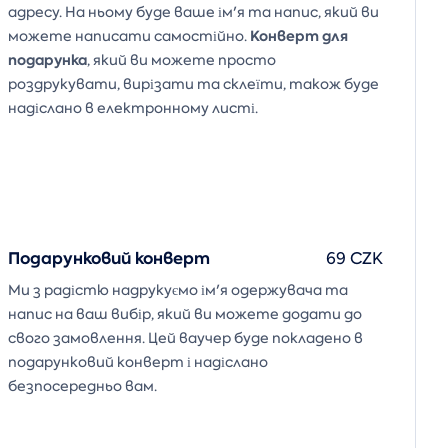
адресу. На ньому буде ваше ім'я та напис, який ви
Конверт для
можете написати самостійно.
подарунка
, який ви можете просто
роздрукувати, вирізати та склеїти, також буде
надіслано в електронному листі.
Подарунковий конверт
69 CZK
Ми з радістю надрукуємо ім'я одержувача та
напис на ваш вибір, який ви можете додати до
свого замовлення. Цей ваучер буде покладено в
подарунковий конверт і надіслано
безпосередньо вам.