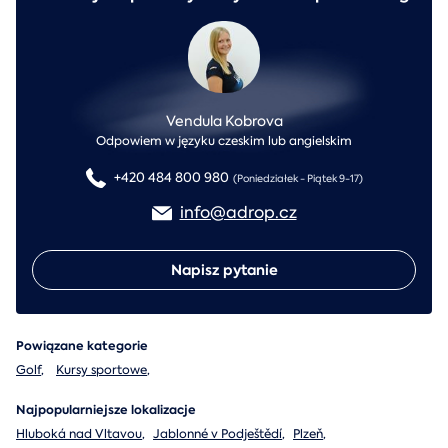
Vendula Kobrova
Odpowiem w języku czeskim lub angielskim
+420 484 800 980
(Poniedziałek - Piątek 9-17)
info@adrop.cz
Napisz pytanie
Powiązane kategorie
Golf
,
Kursy sportowe
,
Najpopularniejsze lokalizacje
Hluboká nad Vltavou
,
Jablonné v Podještědí
,
Plzeň
,