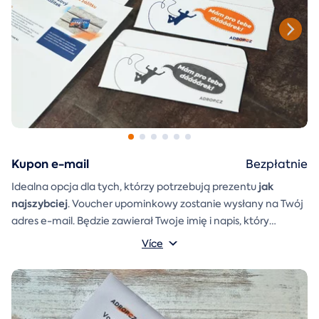
Kupon e-mail
Bezpłatnie
jak
Idealna opcja dla tych, którzy potrzebują prezentu
najszybciej
. Voucher upominkowy zostanie wysłany na Twój
adres e-mail. Będzie zawierał Twoje imię i napis, który
A
koperta prezentowa
możesz sam napisać.
którą można
Více
po prostu wydrukować, wyciąć i skleić, zostanie również
dołączona do wiadomości e-mail.