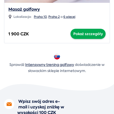
Masaż golfowy
Lokalizacja:
Praha 10
,
Praha 2
a
6 więcej
1 900 CZK
Pokaż szczegóły
Sprawdź
Intensywny trening golfowy
doświadczenie w
słowackim sklepie internetowym.
Wpisz swój adres e-
mail i uzyskaj zniżkę w
wysokości 100 CZK