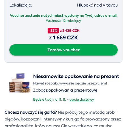
Lokalizacja:
Hluboká nad Vltavou
Voucher zostanie natychmiast wysłany na Twój adres e-mail.
Ważność:
12 miesięcy
-32%
z 2 429 CZK
z 1 669 CZK
Zamów voucher
Niesamowite opakowanie na prezent
Nawet rozpakowywanie będzie przeżyciem!
Zobacz opakowania prezentowe
Będzie twój na 11. 8. -
opcje dostawy
Chcesz nauczyć się
golfa
?
Nie próbuj tego metodą prób i
błędów. Rozpocznij intensywny kurs golfa prowadzony przez
profesjonalistę, który nauczy Cię wszystkiego, co musisz