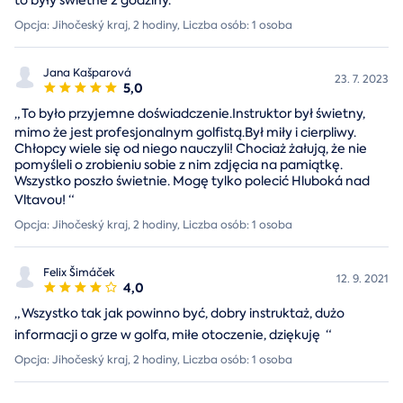
to były świetne 2 godziny.
“
Opcja: Jihočeský kraj, 2 hodiny, Liczba osób: 1 osoba
Jana Kašparová
23. 7. 2023
5,0
„
To było przyjemne doświadczenie.Instruktor był świetny,
mimo że jest profesjonalnym golfistą.Był miły i cierpliwy.
Chłopcy wiele się od niego nauczyli! Chociaż żałują, że nie
pomyśleli o zrobieniu sobie z nim zdjęcia na pamiątkę.
Wszystko poszło świetnie. Mogę tylko polecić Hluboká nad
Vltavou!
“
Opcja: Jihočeský kraj, 2 hodiny, Liczba osób: 1 osoba
Felix Šimáček
12. 9. 2021
4,0
„
Wszystko tak jak powinno być, dobry instruktaż, dużo
informacji o grze w golfa, miłe otoczenie, dziękuję
“
Opcja: Jihočeský kraj, 2 hodiny, Liczba osób: 1 osoba