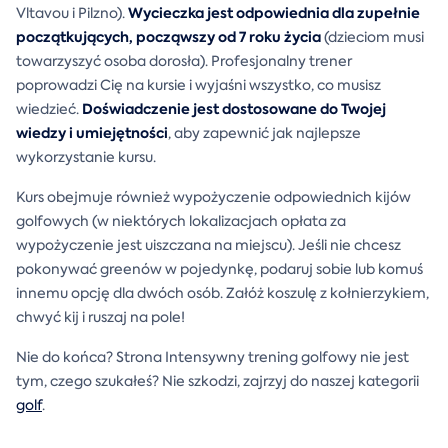
Wycieczka jest odpowiednia dla zupełnie
Vltavou i Pilzno).
początkujących, począwszy od 7 roku życia
(dzieciom musi
towarzyszyć osoba dorosła). Profesjonalny trener
poprowadzi Cię na kursie i wyjaśni wszystko, co musisz
Doświadczenie jest dostosowane do Twojej
wiedzieć.
wiedzy i umiejętności
, aby zapewnić jak najlepsze
wykorzystanie kursu.
Kurs obejmuje również wypożyczenie odpowiednich kijów
golfowych (w niektórych lokalizacjach opłata za
wypożyczenie jest uiszczana na miejscu). Jeśli nie chcesz
pokonywać greenów w pojedynkę, podaruj sobie lub komuś
innemu opcję dla dwóch osób. Załóż koszulę z kołnierzykiem,
chwyć kij i ruszaj na pole!
Nie do końca? Strona Intensywny trening golfowy nie jest
tym, czego szukałeś? Nie szkodzi, zajrzyj do naszej kategorii
golf
.