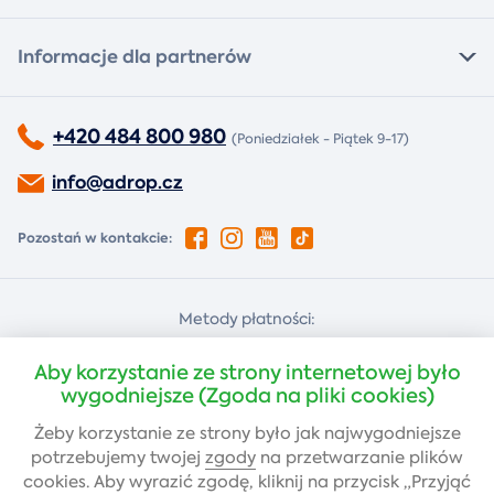
Informacje dla partnerów
+420 484 800 980
(Poniedziałek - Piątek 9-17)
info@adrop.cz
Pozostań w kontakcie:
Metody płatności:
Za pobraniem
Płatność kartą
Aby korzystanie ze strony internetowej było
wygodniejsze (Zgoda na pliki cookies)
Żeby korzystanie ze strony było jak najwygodniejsze
Przelew bankowy
potrzebujemy twojej
zgody
na przetwarzanie plików
cookies. Aby wyrazić zgodę, kliknij na przycisk „Przyjąć