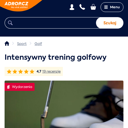
Menu
Szukaj
Sport
Golf
Intensywny trening golfowy
4,7
19 recenzje
Wydarzenia