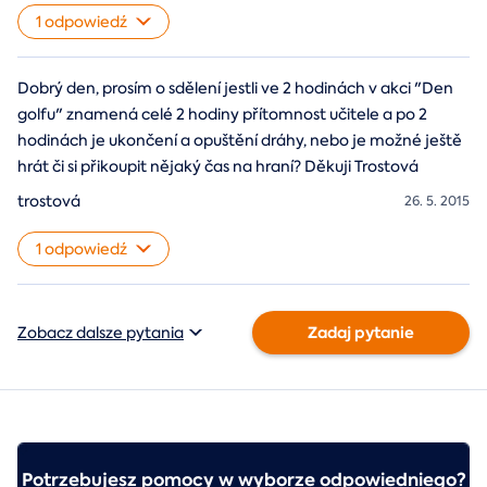
1 odpowiedź
Dobrý den, prosím o sdělení jestli ve 2 hodinách v akci "Den
golfu" znamená celé 2 hodiny přítomnost učitele a po 2
hodinách je ukončení a opuštění dráhy, nebo je možné ještě
hrát či si přikoupit nějaký čas na hraní? Děkuji Trostová
trostová
26. 5. 2015
1 odpowiedź
Zadaj pytanie
Zobacz dalsze pytania
Potrzebujesz pomocy w wyborze odpowiedniego?