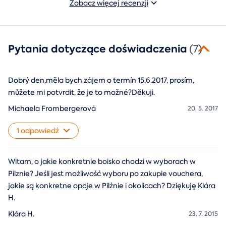
Zobacz więcej recenzji
Pytania dotyczące doświadczenia
(7)
Dobrý den,měla bych zájem o termín 15.6.2017, prosím,
můžete mi potvrdit, že je to možné?Děkuji.
Michaela Frombergerová
20. 5. 2017
1 odpowiedź
Witam, o jakie konkretnie boisko chodzi w wyborach w
Pilznie? Jeśli jest możliwość wyboru po zakupie vouchera,
jakie są konkretne opcje w Pilźnie i okolicach? Dziękuję Klára
H.
Klára H.
23. 7. 2015