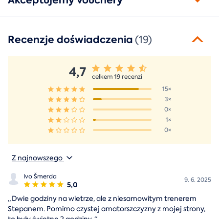
Akceptujemy vouchery
Recenzje doświadczenia
(19)
4,7
celkem 19 recenzí
15×
3×
0×
1×
0×
Z najnowszego
Ivo Šmerda
9. 6. 2025
5,0
„
Dwie godziny na wietrze, ale z niesamowitym trenerem
Stepanem. Pomimo czystej amatorszczyzny z mojej strony,