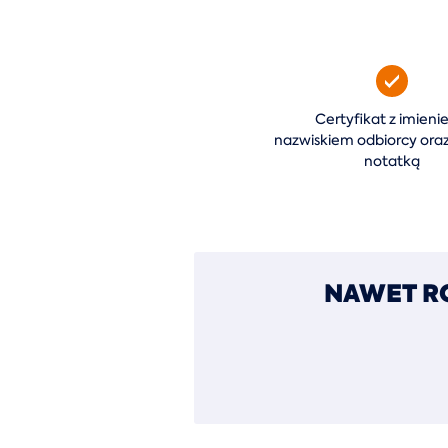
Certyfikat z imieni
nazwiskiem odbiorcy oraz
notatką
NAWET R