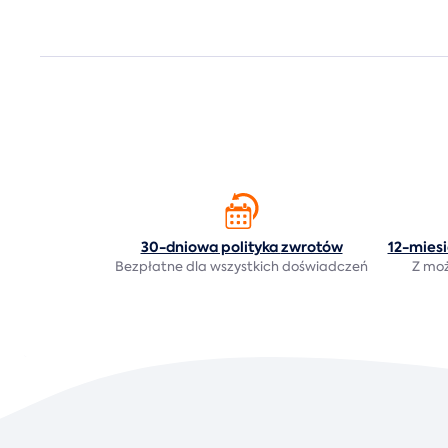
30-dniowa polityka
zwrotów
12-mies
Bezpłatne dla wszystkich doświadczeń
Z moż