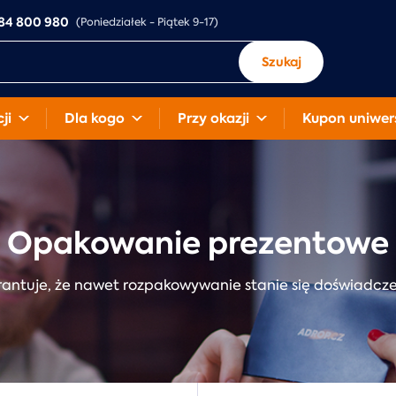
84 800 980
(Poniedziałek - Piątek 9-17)
Szukaj
ji
Dla kogo
Przy okazji
Kupon uniwer
Opakowanie prezentowe
antuje, że nawet rozpakowywanie stanie się doświadcz