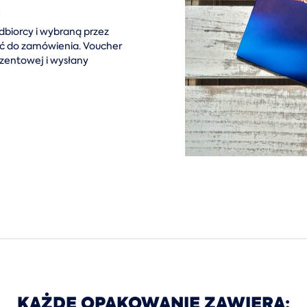
e
biorcy i wybraną przez
ać do zamówienia. Voucher
zentowej i wysłany
KAŻDE OPAKOWANIE ZAWIERA: