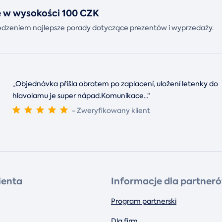
kę w wysokości 100 CZK
rzedzeniem najlepsze porady dotyczące prezentów i wyprzedaży.
„Objednávka přišla obratem po zaplacení, uložení letenky do
hlavolamu je super nápad.Komunikace
...
“
- Zweryfikowany klient
ienta
Informacje dla partner
Program partnerski
Dla firm