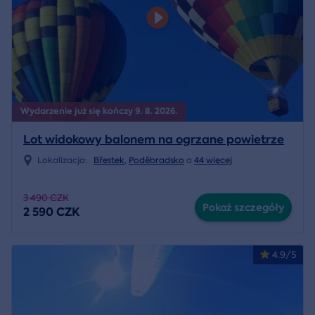
Wydarzenie już się kończy 9. 8. 2026.
Lot widokowy balonem na ogrzane powietrze
Lokalizacja:
Břestek
,
Poděbradsko
a
44 więcej
3 490 CZK
Pokaż szczegóły
2 590 CZK
4.9/5