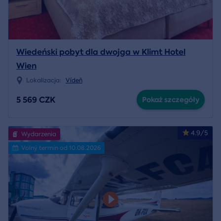
Wiedeński pobyt dla dwojga w Klimt Hotel
Wien
Lokalizacja:
Vídeň
5 569 CZK
Pokaż szczegóły
4.9/5
Wydarzenia
Volný termín od 10.08.2026