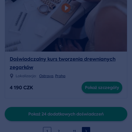
Doświadczalny kurs tworzenia drewnianych
zegarków
Lokalizacja:
Ostrava
,
Praha
4 190 CZK
Pokaż szczegóły
Pokaż 24 dodatkowych doświadczeń
…
1
2
11