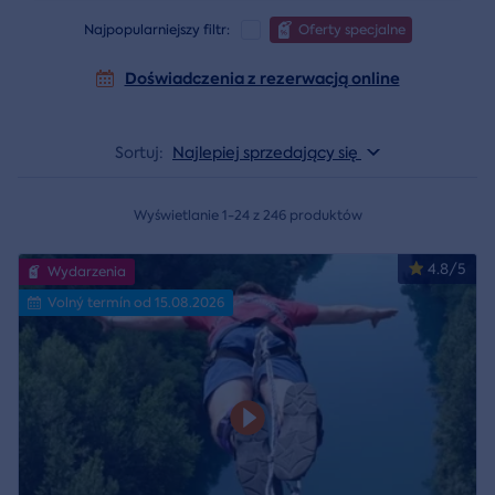
Najpopularniejszy filtr:
Oferty specjalne
Doświadczenia z rezerwacją online
Sortuj:
Najlepiej sprzedający się
Wyświetlanie 1-24 z 246 produktów
4.8/5
Wydarzenia
Volný termín od 15.08.2026