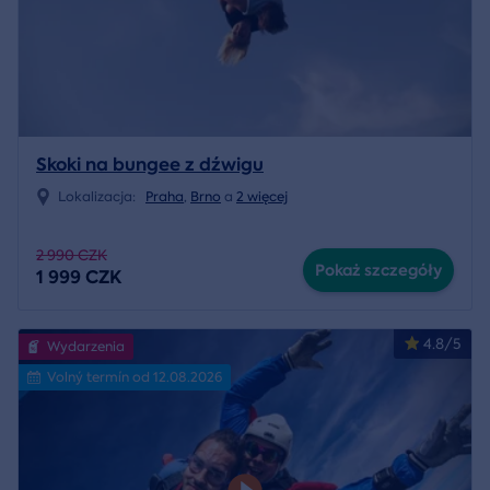
Skoki na bungee z dźwigu
Lokalizacja:
Praha
,
Brno
a
2 więcej
2 990 CZK
Pokaż szczegóły
1 999 CZK
4.8/5
Wydarzenia
Volný termín od 12.08.2026