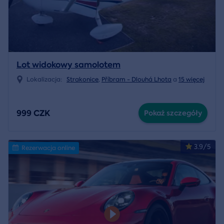
Lot widokowy samolotem
Lokalizacja:
Strakonice
,
Příbram - Dlouhá Lhota
a
15 więcej
999 CZK
Pokaż szczegóły
3.9/5
Rezerwacja online