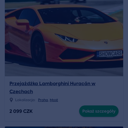
Przejażdżka Lamborghini Huracán w
Czechach
Lokalizacja:
Praha
,
Most
2 099 CZK
Pokaż szczegóły