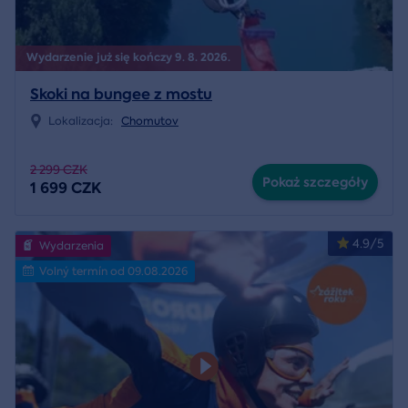
Wydarzenie już się kończy 9. 8. 2026.
Skoki na bungee z mostu
Lokalizacja:
Chomutov
2 299 CZK
Pokaż szczegóły
1 699 CZK
4.9/5
Wydarzenia
Volný termín od 09.08.2026