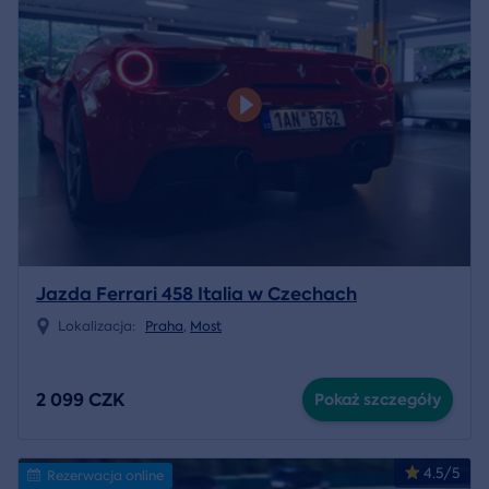
Jazda Ferrari 458 Italia w Czechach
Lokalizacja:
Praha
,
Most
2 099 CZK
Pokaż szczegóły
4.5/5
Rezerwacja online