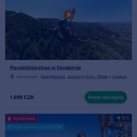
Paralotniarstwo w tandemie
Lokalizacja:
Dolní Morava
,
Javorový Vrch - Třinec
a
3 więcej
1 699 CZK
Pokaż szczegóły
5/5
Wydarzenia
Volný termín od 16.08.2026