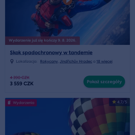
Wydarzenie już się kończy 9. 8. 2026.
Skok spadochronowy w tandemie
Lokalizacja:
Rokycany
,
Jindřichův Hradec
a
18 więcej
4 390 CZK
Pokaż szczegóły
3 559 CZK
4.7/5
Wydarzenia