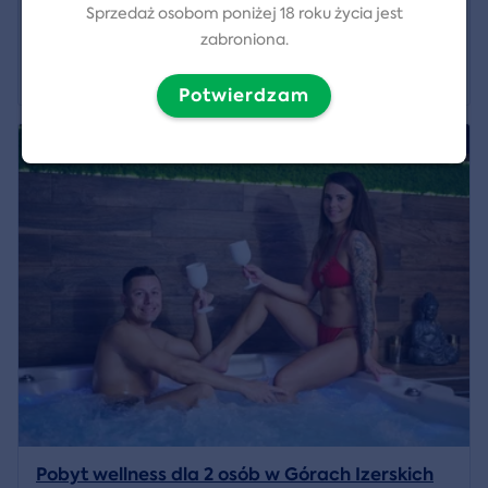
Sprzedaż osobom poniżej 18 roku życia jest
zabroniona.
2 470 CZK
Pokaż szczegóły
Potwierdzam
4.8/5
Pobyt wellness dla 2 osób w Górach Izerskich