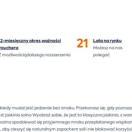
21
12-miesięczny okres ważności
Lata na
rynku
vouchera
Możesz na nas
Z możliwościądalszego rozszerzenia
polegać
ał, kiedy musiał jeść jedzenie bez smaku. Przekonasz się, gdy poznas
est jaskinia solna Wyobraź sobie, że jest to klasyczna jaskinia, z w
 można spodziewać się przyjemnego mroku przeplatanego wiązkami
y cieszyć się naturalnym zapachem soli i nie blokować korzyści p