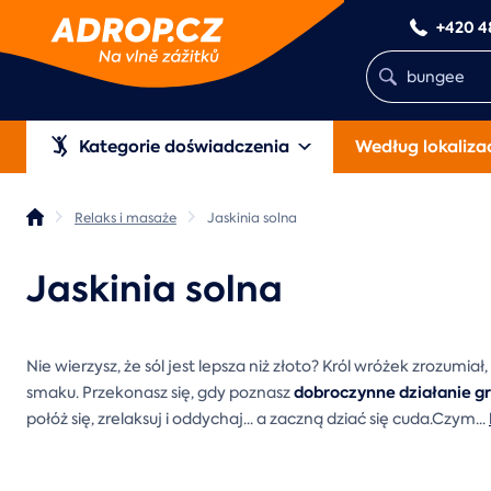
+420 4
Kategorie doświadczenia
Według lokalizac
Relaks i masaże
Jaskinia solna
Jaskinia solna
Nie wierzysz, że sól jest lepsza niż złoto? Król wróżek zrozumiał
dobroczynne działanie gr
smaku. Przekonasz się, gdy poznasz
połóż się, zrelaksuj i oddychaj... a zaczną dziać się cuda.Czym
...