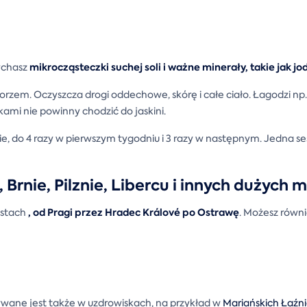
mikrocząsteczki suchej soli i ważne minerały, takie jak j
dychasz
em. Oczyszcza drogi oddechowe, skórę i całe ciało. Łagodzi np
ami nie powinny chodzić do jaskini.
rnie, do 4 razy w pierwszym tygodniu i 3 razy w następnym. Jedna s
 Brnie, Pilznie, Libercu i innych dużych 
, od Pragi przez Hradec Králové po Ostrawę
astach
. Możesz równ
ywane jest także w uzdrowiskach, na przykład w
Mariańskich Łaźn