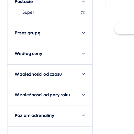
Postacie
Super
(1)
Przez grupę
Poda
Według ceny
uniw
W zależności od czasu
W zależności od pory roku
Poziom adrenaliny