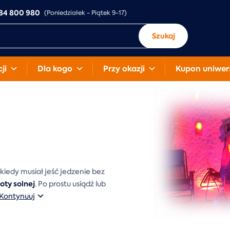
84 800 980
(Poniedziałek - Piątek 9-17)
Szukaj
ji
Dla kogo
Przy okazji
Kupon uniwer
, kiedy musiał jeść jedzenie bez
oty solnej
. Po prostu usiądź lub
Kontynuuj