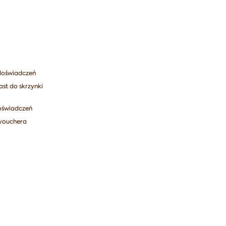
doświadczeń
st do skrzynki
oświadczeń
 vouchera