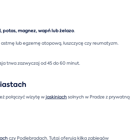
od, potas, magnez, wapń lub żelazo
.
. astmę lub egzemę atopową, łuszczycę czy reumatyzm.
esja trwa zazwyczaj od 45 do 60 minut.
miastach
ież połączyć wizytę w
jaskiniach
solnych w Pradze z prywatną
iach
czy Podiebradach. Tutaj oferują kilka zabiegów