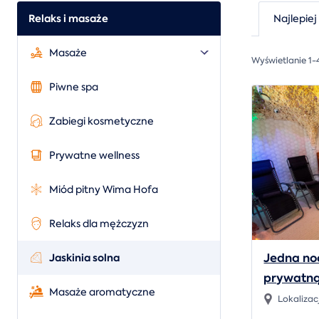
Relaks i masaże
Najlepiej
Masaże
Wyświetlanie 1-
Piwne spa
Zabiegi kosmetyczne
Prywatne wellness
Miód pitny Wima Hofa
Relaks dla mężczyzn
Jedna noc
Jaskinia solna
prywatną
Masaże aromatyczne
Lokalizac