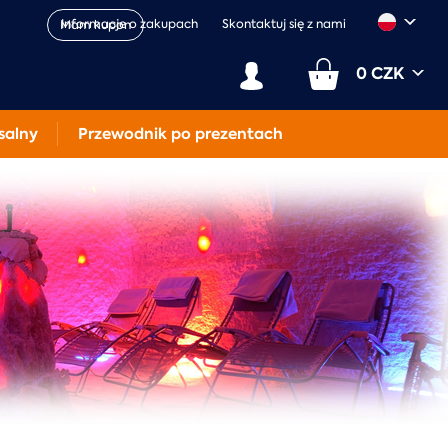
Informacje o zakupach
Skontaktuj się z nami
Mam kupon
0 CZK
salny
Przewodnik po prezentach