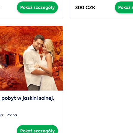
K
300 CZK
Pokaż szczegóły
Pokaż 
pobyt w jaskini solnej,
ja:
Praha
Pokaż szczegóły