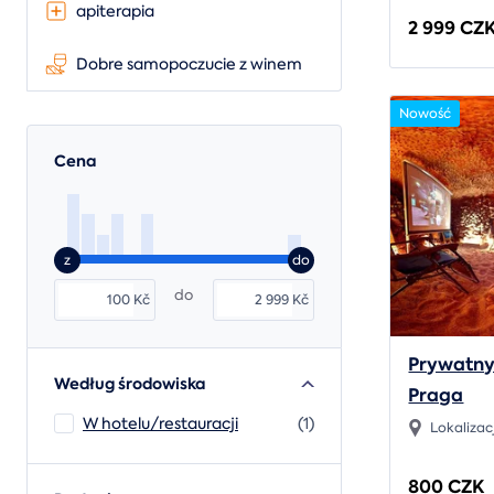
apiterapia
2 999 CZ
Dobre samopoczucie z winem
Nowość
Cena
z
do
do
Kč
Kč
Prywatny 
Według środowiska
Praga
W hotelu/restauracji
(1)
Lokalizac
800 CZK