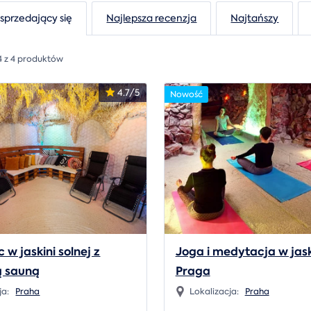
 sprzedający się
Najlepsza recenzja
Najtańszy
4 z 4 produktów
4.7/5
Nowość
 w jaskini solnej z
Joga i medytacja w jaski
 sauną
Praga
ja:
Praha
Lokalizacja:
Praha