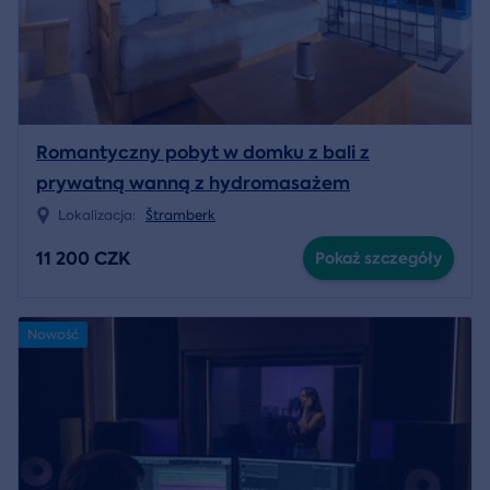
Romantyczny pobyt w domku z bali z
prywatną wanną z hydromasażem
Lokalizacja:
Štramberk
11 200 CZK
Pokaż szczegóły
Nowość