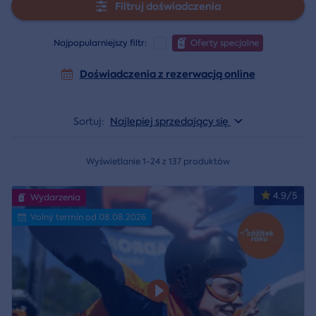
Filtruj doświadczenia
Najpopularniejszy filtr:
Oferty specjalne
Doświadczenia z rezerwacją online
Sortuj:
Najlepiej sprzedający się
Wyświetlanie 1-24 z 137 produktów
4.9/5
Wydarzenia
Volný termín od 08.08.2026