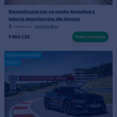
Romantyczna noc na zamku Kvasetice z
kolacją degustacyjną dla dwojga
Lokalizacja:
Havlíčkův Brod
5 900 CZK
Pokaż szczegóły
Rezerwacja online
Nowość