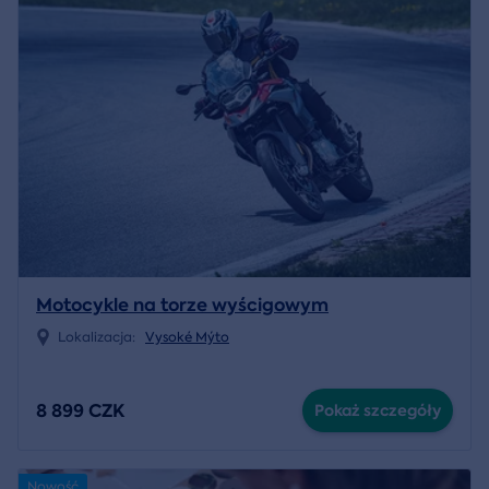
Motocykle na torze wyścigowym
Lokalizacja:
Vysoké Mýto
8 899 CZK
Pokaż szczegóły
Nowość