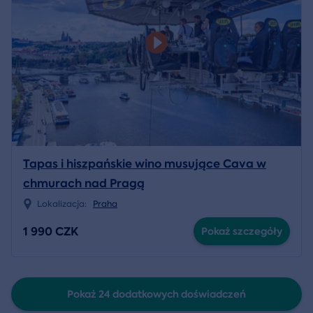
Tapas i hiszpańskie wino musujące Cava w
chmurach nad Pragą
Lokalizacja:
Praha
1 990 CZK
Pokaż szczegóły
Pokaż 24 dodatkowych doświadczeń