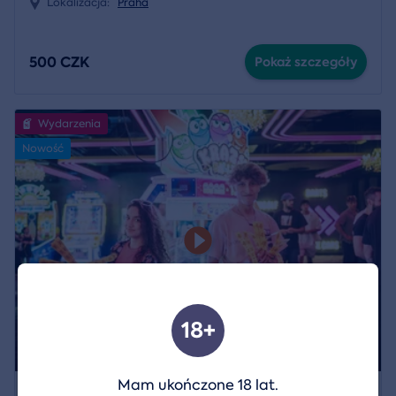
Lokalizacja:
Praha
500 CZK
Pokaż szczegóły
Wydarzenia
Nowość
18+
Mam ukończone 18 lat.
Wejście do centrum rozrywki LEVELS w Pradze