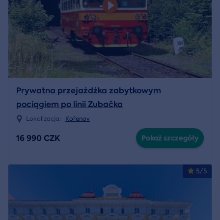
Prywatna przejażdżka zabytkowym
pociągiem po linii Zubačka
Lokalizacja:
Kořenov
16 990 CZK
Pokaż szczegóły
5/5