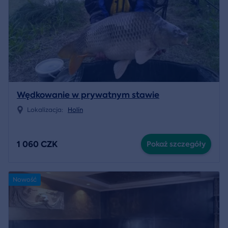
Wędkowanie w prywatnym stawie
Lokalizacja:
Holín
1 060 CZK
Pokaż szczegóły
Nowość