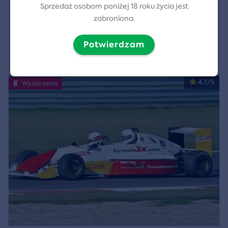
Sprzedaż osobom poniżej 18 roku życia jest
Lokalizacja:
Praha
zabroniona.
300 CZK
Potwierdzam
Pokaż szczegóły
269 CZK
4.7/5
Wydarzenia