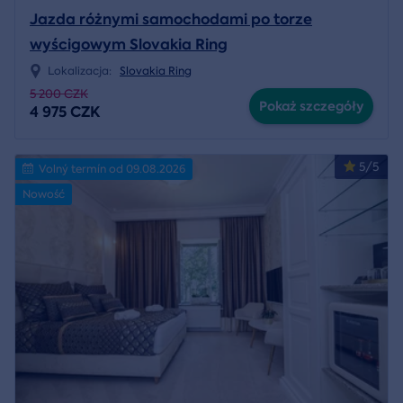
Jazda różnymi samochodami po torze
wyścigowym Slovakia Ring
Lokalizacja:
Slovakia Ring
5 200 CZK
Pokaż szczegóły
4 975 CZK
5/5
Volný termín od 09.08.2026
Nowość