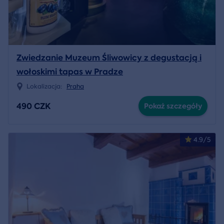
Zwiedzanie Muzeum Śliwowicy z degustacją i
wołoskimi tapas w Pradze
Lokalizacja:
Praha
490 CZK
Pokaż szczegóły
4.9/5