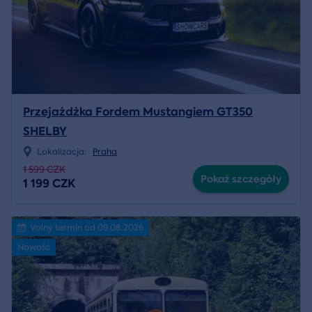
Przejażdżka Fordem Mustangiem GT350
SHELBY
Lokalizacja:
Praha
1 599 CZK
Pokaż szczegóły
1 199 CZK
Volný termín od 09.08.2026
Nowość