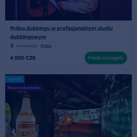
Próba dubbingu w profesjonalnym studiu
dubbingowym
Lokalizacja:
Praha
4 000 CZK
Pokaż szczegóły
Nowość
Nasza wskazówka