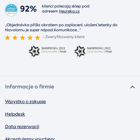
92%
klienci polecają sklep pod
adresem
Heureka.cz
„Objednávka přišla obratem po zaplacení, uložení letenky do
hlavolamu je super nápad.Komunikace
...
“
- Zweryfikowany klient
Informacje o firmie
Wszystko o zakupie
Helpdesk
Data rezerwacji
Akceptujemy vouchery