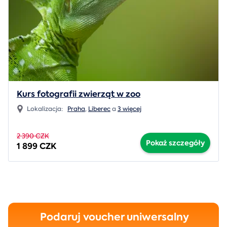
Kurs fotografii zwierząt w zoo
Lokalizacja:
Praha
,
Liberec
a
3 więcej
2 390 CZK
Pokaż szczegóły
1 899 CZK
Podaruj voucher uniwersalny