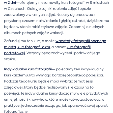
w 2 dni
—oferujemy niesamowity kurs fotografii w 8 miastach
w Czechach. Odkryje tajniki robienia zdjęć i będzie
zadowolony z własnych zdjęć. Nauczy się pracować z
przysłoną, czasem naświetlania i głębią ostrości, dzięki czemu
będzie w stanie robić stylowe zdjęcia. Zapomnij o nudnych
albumach pełnych zdjęć z wakacji.
Zafunduj mu ten kurs, a może
warsztaty fotografii nocnego
miasta
,
kurs fotografii aktu
, a nawet
kurs fotografii
portretowej
. Wszyscy będą zachwyceni i podziwiać jego
sztukę.
Indywidualny kurs fotografii
— polecamy ten indywidualny
kurs każdemu, kto wymaga bardziej osobistego podejścia.
Podczas tego kursu będzie mógł wybrać temat sesji
zdjęciowej, który będzie realizowany i ile czasu na to
poświęci. Te indywidualne kursy dadzą mu wiele przydatnych
umiejętności i know-how, które może łatwo zastosować w
praktyce, jednocześnie ucząc go, jak opanować swój aparat
fotograficzny.