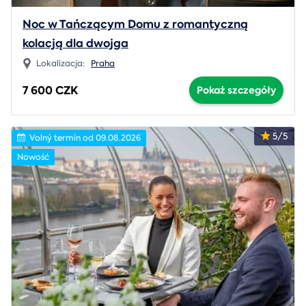
Noc w Tańczącym Domu z romantyczną
kolacją dla dwojga
Lokalizacja:
Praha
7 600 CZK
Pokaż szczegóły
5/5
Volný termín od 09.08.2026
Nowość