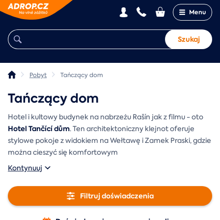
Menu
Szukaj
Pobyt
Tańczący dom
Tańczący dom
Hotel i kultowy budynek na nabrzeżu Rašín jak z filmu - oto
Hotel Tančící dům
. Ten architektoniczny klejnot oferuje
stylowe pokoje z widokiem na Wełtawę i Zamek Praski, gdzie
można cieszyć się komfortowym
Kontynuuj
Filtruj doświadczenia