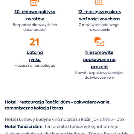
30-dniowa polityka
12-miesięczny okres
zwrotów
ważności
vouchera
Bezpłatne dla wszystkich
Z możliwościądalszego
doświadczeń
rozszerzenia
21
Lata na
Niesamowite
rynku
opakowanie na
Możesz na nas polegać
prezent
Nawet rozpakowywaniejest
doświadczeniem
Hotel i restauracja Tančící dům - zakwaterowanie,
romantyczna kolacja i taras
Hotel i kultowy budynek na nabrzeżu Rašín jak z filmu - oto
Hotel Tančící dům
. Ten architektoniczny klejnot oferuje
stylowe pokoje z widokiem na Wełtawę i Zamek Praski, gdzie