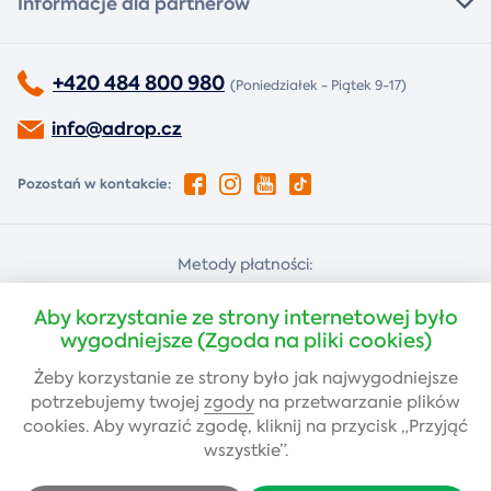
Informacje dla partnerów
+420 484 800 980
(Poniedziałek - Piątek 9-17)
info@adrop.cz
Pozostań w kontakcie:
Metody płatności:
Za pobraniem
Płatność kartą
Aby korzystanie ze strony internetowej było
wygodniejsze (Zgoda na pliki cookies)
Żeby korzystanie ze strony było jak najwygodniejsze
Przelew bankowy
potrzebujemy twojej
zgody
na przetwarzanie plików
cookies. Aby wyrazić zgodę, kliknij na przycisk „Przyjąć
wszystkie”.