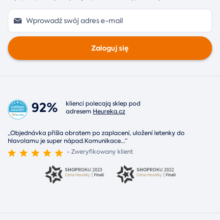
Zaloguj się
92%
klienci polecają sklep pod
adresem
Heureka.cz
„Objednávka přišla obratem po zaplacení, uložení letenky do
hlavolamu je super nápad.Komunikace
...
“
- Zweryfikowany klient