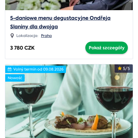
5-daniowe menu degustacyjne Ondřeja
Slaniny dla dwojga
Lokalizacja:
Praha
3 780 CZK
Pokaż szczegóły
5/5
Volný termín od 09.08.2026
Nowość