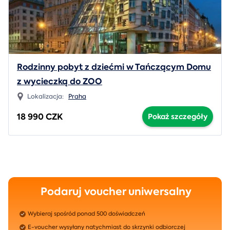
Rodzinny pobyt z dziećmi w Tańczącym Domu
z wycieczką do ZOO
Lokalizacja:
Praha
18 990 CZK
Pokaż szczegóły
Podaruj voucher uniwersalny
Wybieraj spośród ponad 500 doświadczeń
E-voucher wysyłany natychmiast do skrzynki odbiorczej