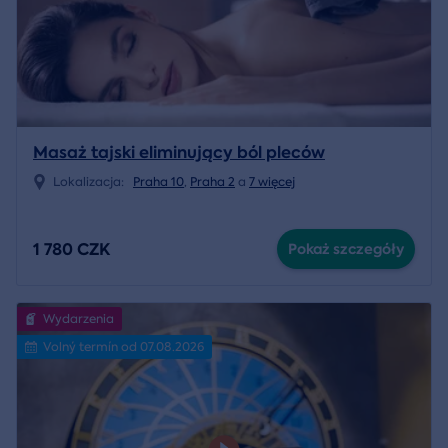
Masaż tajski eliminujący ból pleców
Lokalizacja:
Praha 10
,
Praha 2
a
7 więcej
1 780 CZK
Pokaż szczegóły
Wydarzenia
Volný termín od 07.08.2026