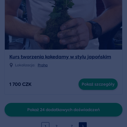
Kurs tworzenia kokedamy w stylu japońskim
Lokalizacja:
Praha
1 700 CZK
Pokaż szczegóły
Pokaż 24 dodatkowych doświadczeń
…
1
2
7