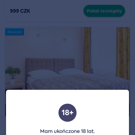
999 CZK
Pokaż szczegóły
Nowość
18+
Wiedeński pobyt dla dwojga w Klimt Hotel
Mam ukończone 18 lat.
Wien