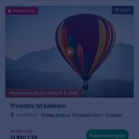
4.9/5
Wydarzenia
Wydarzenie już się kończy 9. 8. 2026.
Prywatny lot balonem
Lokalizacja:
Hradec Králové
,
Pardubický kraj
a
10 więcej
14 900 CZK
Pokaż szczegóły
13 990 CZK