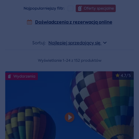
Najpopularniejszy filtr:
Oferty specjalne
Doświadczenia z rezerwacją online
Sortuj:
Najlepiej sprzedający się
Wyświetlanie 1-24 z 152 produktów
4.7/5
Wydarzenia