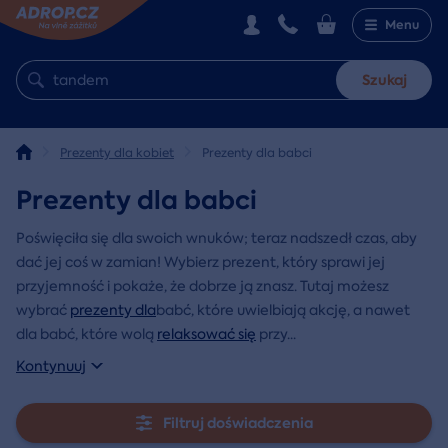
Menu
Szukaj
Prezenty dla kobiet
Prezenty dla babci
Prezenty dla babci
Poświęciła się dla swoich wnuków; teraz nadszedł czas, aby
dać jej coś w zamian! Wybierz prezent, który sprawi jej
przyjemność i pokaże, że dobrze ją znasz. Tutaj możesz
wybrać
prezenty dla
babć, które uwielbiają akcję, a nawet
dla babć, które wolą
relaksować się
przy
...
Kontynuuj
Filtruj doświadczenia