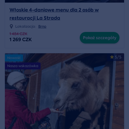
Włoskie 4-daniowe menu dla 2 osób w
restauracji La Strada
Lokalizacja:
Brno
1 484 CZK
Pokaż szczegóły
1 269 CZK
5/5
Nowość
Nasza wskazówka