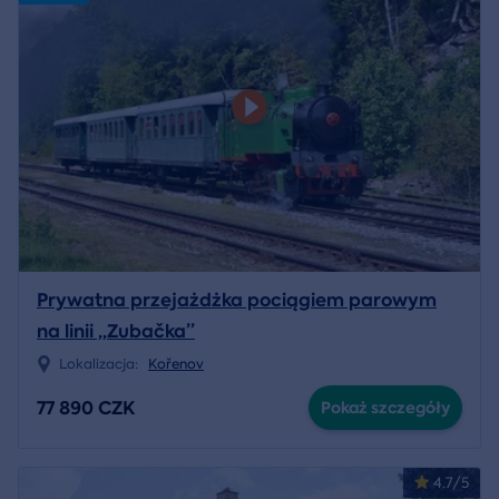
Prywatna przejażdżka pociągiem parowym
na linii „Zubačka”
Lokalizacja:
Kořenov
77 890 CZK
Pokaż szczegóły
4.7/5