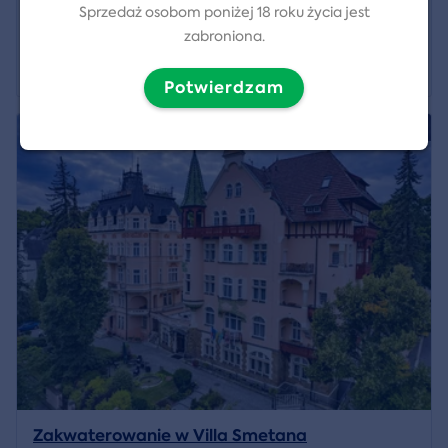
Sprzedaż osobom poniżej 18 roku życia jest
Lokalizacja:
Vídeň
zabroniona.
5 569 CZK
Pokaż szczegóły
Potwierdzam
5/5
Zakwaterowanie w Villa Smetana