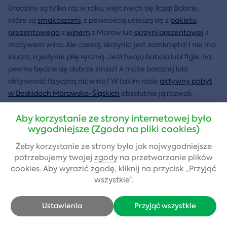
Urodziny są tylko raz w roku, więc niech się liczą! Babcie,
które są
smakoszami
, z pewnością ucieszą się z
pakietu
prezentowego
z
winem
z Moraw lub
skrzyni prezentowej
z
motywem wina. Ale czekaj, skrzynia jest zamknięta! I nie ma
klucza, a jedynie piłę ręczną. Jeśli twoja babcia lubi figle, na
pewno będzie się dobrze śmiać! A może bardziej lubi
aktywność fizyczną niż wino? W takim razie
aktywny pobyt
w Beskidach Morawsko-Śląskich
absolutnie ją rozwali.
Na
Boże Narodzenie
Aby korzystanie ze strony internetowej było
wygodniejsze (Zgoda na pliki cookies)
Zbliża się koniec roku, a to oznacza, że jest to idealny czas,
Żeby korzystanie ze strony było jak najwygodniejsze
aby spuścić z siebie trochę pary! A
masaże
są do tego
potrzebujemy twojej
zgody
na przetwarzanie plików
absolutnie idealne.
Tajski masaż aromaterapeutyczny
z
cookies. Aby wyrazić zgodę, kliknij na przycisk „Przyjąć
olejkami eterycznymi zrelaksuje zarówno ciało, jak i umysł.
wszystkie”.
Udowodniono nawet, że
masaż czekoladowy
spowalnia
starzenie. A co powiesz na mały relaks pełen aktywności z
Ustawienia
Przyjąć wszystkie
całą rodziną? Uszczęśliw swoją babcię i dziadka, zapewniając
im
rodzinny pobyt
w EKOParku w Libercu, który oferuje