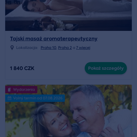
Tajski masaż aromaterapeutyczny
Lokalizacja:
Praha 10
,
Praha 2
a
7 więcej
1 840 CZK
Pokaż szczegóły
Wydarzenia
Volný termín od 07.08.2026