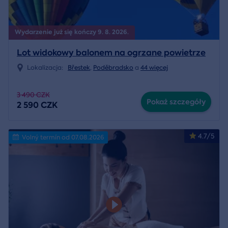
Wydarzenie już się kończy 9. 8. 2026.
Lot widokowy balonem na ogrzane powietrze
Lokalizacja:
Břestek
,
Poděbradsko
a
44 więcej
3 490 CZK
Pokaż szczegóły
2 590 CZK
4.7/5
Volný termín od 07.08.2026