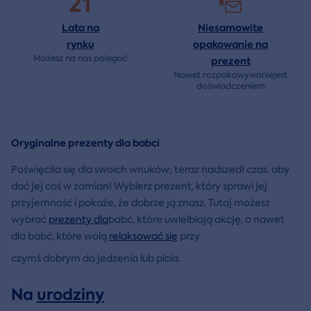
21
Lata na
Niesamowite
rynku
opakowanie na
Możesz na nas polegać
prezent
Nawet rozpakowywaniejest
doświadczeniem
Oryginalne prezenty dla babci
Poświęciła się dla swoich wnuków; teraz nadszedł czas, aby
dać jej coś w zamian! Wybierz prezent, który sprawi jej
przyjemność i pokaże, że dobrze ją znasz. Tutaj możesz
wybrać
prezenty dla
babć, które uwielbiają akcję, a nawet
dla babć, które wolą
relaksować się
przy
czymś dobrym do jedzenia lub picia.
Na
urodziny