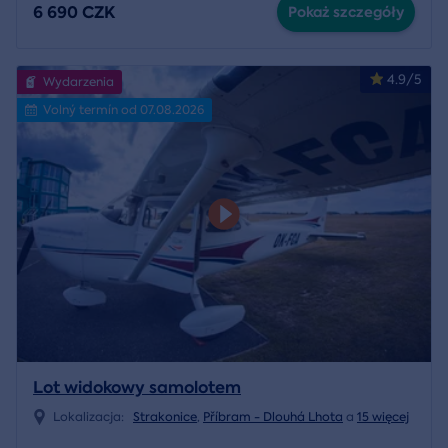
6 690 CZK
Pokaż szczegóły
4.9/5
Wydarzenia
Volný termín od 07.08.2026
Lot widokowy samolotem
Lokalizacja:
Strakonice
,
Příbram - Dlouhá Lhota
a
15 więcej