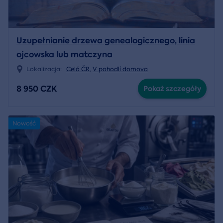
Uzupełnianie drzewa genealogicznego, linia
ojcowska lub matczyna
Lokalizacja:
Celá ČR
,
V pohodlí domova
8 950 CZK
Pokaż szczegóły
Nowość