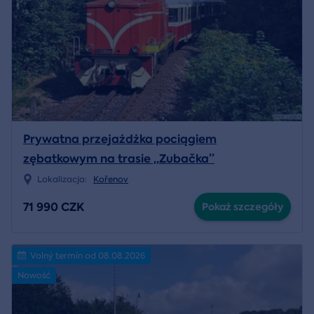
Prywatna przejażdżka pociągiem
zębatkowym na trasie „Zubačka”
Lokalizacja:
Kořenov
71 990 CZK
Pokaż szczegóły
Volný termín od 08.08.2026
Nowość